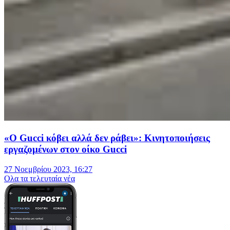
«Ο Gucci κόβει αλλά δεν ράβει»: Κινητοποιήσεις
εργαζομένων στον οίκο Gucci
27 Νοεμβρίου 2023, 16:27
Oλα τα τελευταία νέα