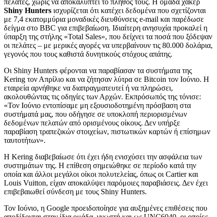
πελάτες, χωρίς να αποκαλύπτει το πλήθος τους. Η ομάδα χάκερ
Shiny Hunters
ισχυρίζεται ότι κατέχει δεδομένα που σχετίζονται
με 7,4 εκατομμύρια μοναδικές διευθύνσεις e-mail και παρέδωσε
δείγμα στο BBC για επιβεβαίωση. Ιδιαίτερη ανησυχία προκαλεί η
ύπαρξη της στήλης «Total Sales», που δείχνει τα ποσά που ξόδεψαν
οι πελάτες – με μερικές αγορές να υπερβαίνουν τις 80.000 δολάρια,
γεγονός που τους καθιστά δυνητικούς στόχους απάτης.
Οι Shiny Hunters φέρονται να παραβίασαν τα συστήματα της
Kering τον Απρίλιο και να ζήτησαν λύτρα σε Bitcoin τον Ιούνιο. Η
εταιρεία αρνήθηκε να διαπραγματευτεί ή να πληρώσει,
ακολουθώντας τις οδηγίες των Αρχών. Εκπρόσωπός της τόνισε:
«Τον Ιούνιο εντοπίσαμε μη εξουσιοδοτημένη πρόσβαση στα
συστήματά μας, που οδήγησε σε υποκλοπή περιορισμένων
δεδομένων πελατών από ορισμένους οίκους. Δεν υπήρξε
παραβίαση τραπεζικών στοιχείων, πιστωτικών καρτών ή επίσημων
ταυτοτήτων».
Η Kering διαβεβαίωσε ότι έχει ήδη ενισχύσει την ασφάλεια των
συστημάτων της. Η επίθεση σημειώθηκε σε περίοδο κατά την
οποία και άλλοι μεγάλοι οίκοι πολυτελείας, όπως οι Cartier και
Louis Vuitton, είχαν αποκαλύψει παρόμοιες παραβιάσεις. Δεν έχει
επιβεβαιωθεί σύνδεση με τους Shiny Hunters.
Τον Ιούνιο, η Google προειδοποίησε για αυξημένες επιθέσεις που
αποδίδονται στην ίδια ομάδα, γνωστή και ως UNC6040, οι οποίες