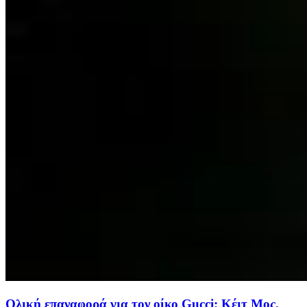
Ολική επαναφορά για τον οίκο Gucci: Κέιτ Μος,