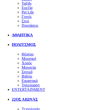
Ταξίδι
Ευεξία
Pet Life
Γονείς
Στυλ
Προτάσεις
ΑΘΛΗΤΙΚΑ
ΠΟΛΙΤΣΜΟΣ
Θέατρο
Μουσική
Χορός
Μουσεία
Σινεμά
Βιβλίο
Εικαστικά
Τηλεόραση
ENTERTAINMENT
22ΟΣ ΑΙΩΝΑΣ
Τεχνολογία