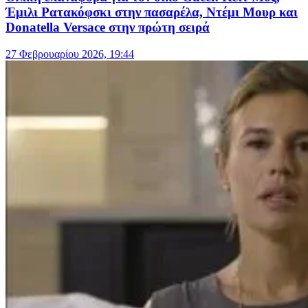
Έμιλι Ρατακόφσκι στην πασαρέλα, Ντέμι Μουρ και
Donatella Versace στην πρώτη σειρά
27 Φεβρουαρίου 2026, 19:44