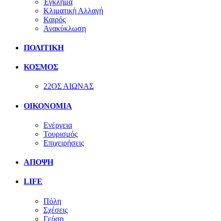
Έγκλημα
Κλιματική Αλλαγή
Καιρός
Ανακύκλωση
ΠΟΛΙΤΙΚΗ
ΚΟΣΜΟΣ
22ΟΣ ΑΙΩΝΑΣ
ΟΙΚΟΝΟΜΙΑ
Ενέργεια
Τουρισμός
Επιχειρήσεις
ΑΠΟΨΗ
LIFE
Πόλη
Σχέσεις
Γεύση