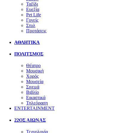
Ταξίδι
Ευεξία
Pet Life
Γονείς
Στυλ
Προτάσεις
ΑΘΛΗΤΙΚΑ
ΠΟΛΙΤΣΜΟΣ
Θέατρο
Μουσική
Χορός
Μουσεία
Σινεμά
Βιβλίο
Εικαστικά
Τηλεόραση
ENTERTAINMENT
22ΟΣ ΑΙΩΝΑΣ
Τεχνολογία