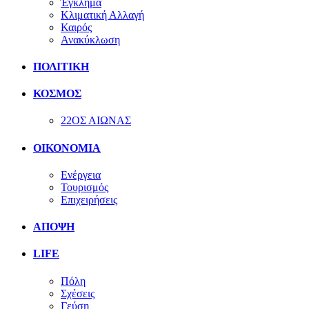
Έγκλημα
Κλιματική Αλλαγή
Καιρός
Ανακύκλωση
ΠΟΛΙΤΙΚΗ
ΚΟΣΜΟΣ
22ΟΣ ΑΙΩΝΑΣ
ΟΙΚΟΝΟΜΙΑ
Ενέργεια
Τουρισμός
Επιχειρήσεις
ΑΠΟΨΗ
LIFE
Πόλη
Σχέσεις
Γεύση