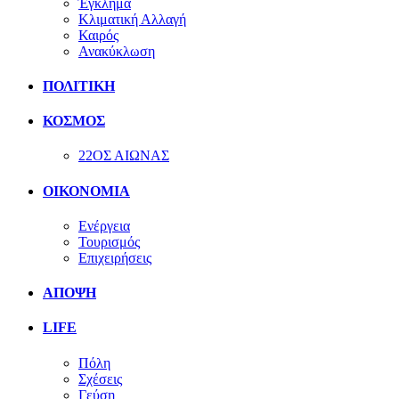
Έγκλημα
Κλιματική Αλλαγή
Καιρός
Ανακύκλωση
ΠΟΛΙΤΙΚΗ
ΚΟΣΜΟΣ
22ΟΣ ΑΙΩΝΑΣ
ΟΙΚΟΝΟΜΙΑ
Ενέργεια
Τουρισμός
Επιχειρήσεις
ΑΠΟΨΗ
LIFE
Πόλη
Σχέσεις
Γεύση