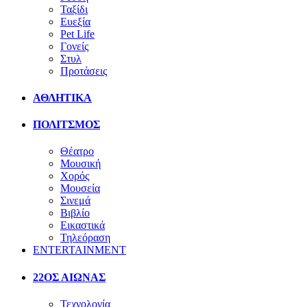
Ταξίδι
Ευεξία
Pet Life
Γονείς
Στυλ
Προτάσεις
ΑΘΛΗΤΙΚΑ
ΠΟΛΙΤΣΜΟΣ
Θέατρο
Μουσική
Χορός
Μουσεία
Σινεμά
Βιβλίο
Εικαστικά
Τηλεόραση
ENTERTAINMENT
22ΟΣ ΑΙΩΝΑΣ
Τεχνολογία