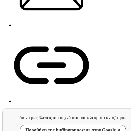
Για να μας βλέπεις πιο συχνά στα αποτελέσματα αναζήτησης
Προσθήκη της huffingtonpost.gr στην Google