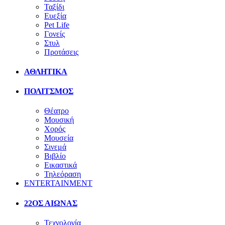
Ταξίδι
Ευεξία
Pet Life
Γονείς
Στυλ
Προτάσεις
ΑΘΛΗΤΙΚΑ
ΠΟΛΙΤΣΜΟΣ
Θέατρο
Μουσική
Χορός
Μουσεία
Σινεμά
Βιβλίο
Εικαστικά
Τηλεόραση
ENTERTAINMENT
22ΟΣ ΑΙΩΝΑΣ
Τεχνολογία