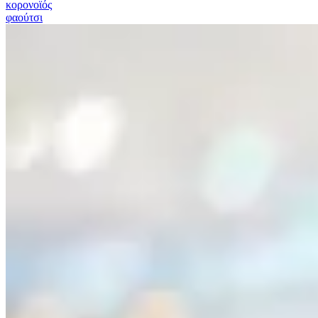
κορονοϊός
φαούτσι