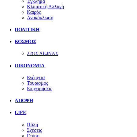
Έγκλημα
Κλιματική Αλλαγή
Καιρός
Ανακύκλωση
ΠΟΛΙΤΙΚΗ
ΚΟΣΜΟΣ
22ΟΣ ΑΙΩΝΑΣ
ΟΙΚΟΝΟΜΙΑ
Ενέργεια
Τουρισμός
Επιχειρήσεις
ΑΠΟΨΗ
LIFE
Πόλη
Σχέσεις
Γεύση