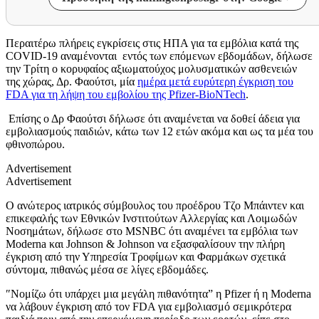
Περαιτέρω πλήρεις εγκρίσεις στις ΗΠΑ για τα εμβόλια κατά της
COVID-19 αναμένονται εντός των επόμενων εβδομάδων, δήλωσε
την Τρίτη ο κορυφαίος αξιωματούχος μολυσματικών ασθενειών
της χώρας, Δρ. Φαούτσι, μία
ημέρα μετά ευρύτερη έγκριση του
FDA για τη λήψη του εμβολίου της Pfizer-BioNTech
.
Επίσης ο Δρ Φαούτσι δήλωσε ότι αναμένεται να δοθεί άδεια για
εμβολιασμούς παιδιών, κάτω των 12 ετών ακόμα και ως τα μέα του
φθινοπώρου.
Advertisement
Advertisement
Ο ανώτερος ιατρικός σύμβουλος του προέδρου Τζο Μπάιντεν και
επικεφαλής των Εθνικών Ινστιτούτων Αλλεργίας και Λοιμωδών
Νοσημάτων, δήλωσε στο MSNBC ότι αναμένει τα εμβόλια των
Moderna και Johnson & Johnson να εξασφαλίσουν την πλήρη
έγκριση από την Υπηρεσία Τροφίμων και Φαρμάκων σχετικά
σύντομα, πιθανώς μέσα σε λίγες εβδομάδες.
″Νομίζω ότι υπάρχει μια μεγάλη πιθανότητα” η Pfizer ή η Moderna
να λάβουν έγκριση από τον FDA για εμβολιασμό σεμικρότερα