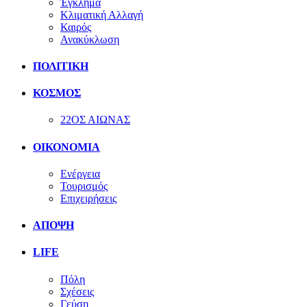
Έγκλημα
Κλιματική Αλλαγή
Καιρός
Ανακύκλωση
ΠΟΛΙΤΙΚΗ
ΚΟΣΜΟΣ
22ΟΣ ΑΙΩΝΑΣ
ΟΙΚΟΝΟΜΙΑ
Ενέργεια
Τουρισμός
Επιχειρήσεις
ΑΠΟΨΗ
LIFE
Πόλη
Σχέσεις
Γεύση