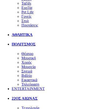
Ταξίδι
Ευεξία
Pet Life
Γονείς
Στυλ
Προτάσεις
ΑΘΛΗΤΙΚΑ
ΠΟΛΙΤΣΜΟΣ
Θέατρο
Μουσική
Χορός
Μουσεία
Σινεμά
Βιβλίο
Εικαστικά
Τηλεόραση
ENTERTAINMENT
22ΟΣ ΑΙΩΝΑΣ
Τεχνολογία