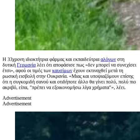
Η 33χρονη ιδιοκτήτρια φάρμας και εκπαιδεύτρια
αλόγων
στη
δυτική
Γερμανία
λέει ότι αποφάσισε πως «δεν μπορεί να συνεχίσει
έτσι», αφού οι τιμές των
καυσίμων
έχουν εκτιναχθεί μετά τη
ρωσική εισβολή στην Ουκρανία. «Μιας και υποψιαζόμουν επίσης
ότι η συγκομιδή σανού και οτιδήποτε άλλο θα γίνει πολύ, πολύ πιο
ακριβό, είπα, ″πρέπει να εξοικονομήσω λίγα χρήματα″», λέει.
Advertisement
Advertisement