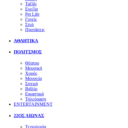
Ταξίδι
Ευεξία
Pet Life
Γονείς
Στυλ
Προτάσεις
ΑΘΛΗΤΙΚΑ
ΠΟΛΙΤΣΜΟΣ
Θέατρο
Μουσική
Χορός
Μουσεία
Σινεμά
Βιβλίο
Εικαστικά
Τηλεόραση
ENTERTAINMENT
22ΟΣ ΑΙΩΝΑΣ
Τεχνολογία