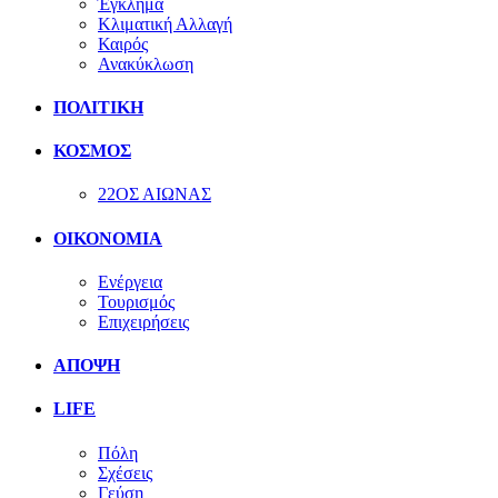
Έγκλημα
Κλιματική Αλλαγή
Καιρός
Ανακύκλωση
ΠΟΛΙΤΙΚΗ
ΚΟΣΜΟΣ
22ΟΣ ΑΙΩΝΑΣ
ΟΙΚΟΝΟΜΙΑ
Ενέργεια
Τουρισμός
Επιχειρήσεις
ΑΠΟΨΗ
LIFE
Πόλη
Σχέσεις
Γεύση