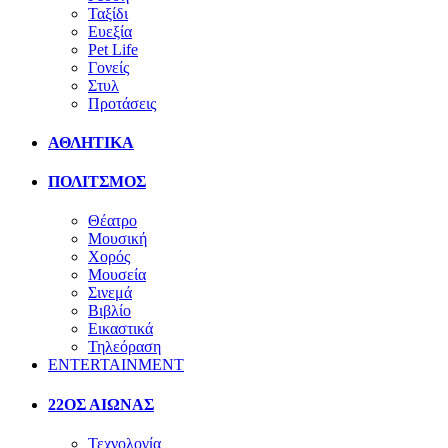
Ταξίδι
Ευεξία
Pet Life
Γονείς
Στυλ
Προτάσεις
ΑΘΛΗΤΙΚΑ
ΠΟΛΙΤΣΜΟΣ
Θέατρο
Μουσική
Χορός
Μουσεία
Σινεμά
Βιβλίο
Εικαστικά
Τηλεόραση
ENTERTAINMENT
22ΟΣ ΑΙΩΝΑΣ
Τεχνολογία