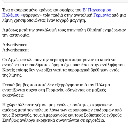
Ένα σκουριασμένο κράνος και σφαίρες του
Β′ Παγκοσμίου
Πολέμου «
ψάρεψαν» τρία παιδιά στην ανατολική
Γερμανία
από μια
λίμνη χρησιμοποιώντας έναν ισχυρό μαγνήτη.
Αμέσως μετά την ανακάλυψή τους στην πόλη Ohrdruf ενημέρωσαν
την αστυνομία.
Advertisement
Advertisement
Οι Αρχές απέκλεισαν την περιοχή και παρότρυναν το κοινό να
αναφέρει το οποιοδήποτε εύρημα έχει υποπέσει στην αντίληψή του.
Κανείς επίσης δεν γνωρίζει γιατί τα πυρομαχικά βρέθηκαν εντός
της λίμνης.
Γενικά βόμβες που ποτέ δεν εξερράγησαν από τον Πόλεμο
εντοπίζονται συχνά στη Γερμανία, οδηγώντας σε μαζικές
εκκενώσεις.
Η χώρα άλλωστε γέμισε με μεγάλες ποσότητες εκρηκτικών
αμέσως μετά τον πόλεμο λόγω των αεροπορικών επιδρομών από
τους Βρετανούς, τους Αμερικανούς και τους Σοβιετικούς εχθρούς.
Συνήθως ανάλογα εκρηκτικά συναντώνται σε εργοτάξια.