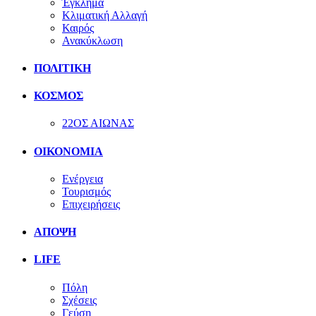
Έγκλημα
Κλιματική Αλλαγή
Καιρός
Ανακύκλωση
ΠΟΛΙΤΙΚΗ
ΚΟΣΜΟΣ
22ΟΣ ΑΙΩΝΑΣ
ΟΙΚΟΝΟΜΙΑ
Ενέργεια
Τουρισμός
Επιχειρήσεις
ΑΠΟΨΗ
LIFE
Πόλη
Σχέσεις
Γεύση