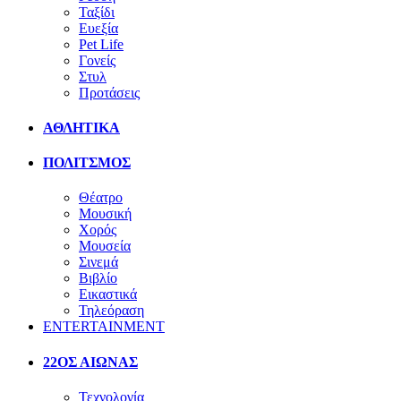
Ταξίδι
Ευεξία
Pet Life
Γονείς
Στυλ
Προτάσεις
ΑΘΛΗΤΙΚΑ
ΠΟΛΙΤΣΜΟΣ
Θέατρο
Μουσική
Χορός
Μουσεία
Σινεμά
Βιβλίο
Εικαστικά
Τηλεόραση
ENTERTAINMENT
22ΟΣ ΑΙΩΝΑΣ
Τεχνολογία