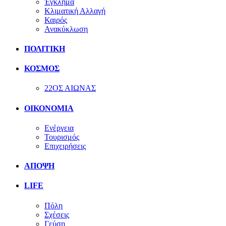
Έγκλημα
Κλιματική Αλλαγή
Καιρός
Ανακύκλωση
ΠΟΛΙΤΙΚΗ
ΚΟΣΜΟΣ
22ΟΣ ΑΙΩΝΑΣ
ΟΙΚΟΝΟΜΙΑ
Ενέργεια
Τουρισμός
Επιχειρήσεις
ΑΠΟΨΗ
LIFE
Πόλη
Σχέσεις
Γεύση