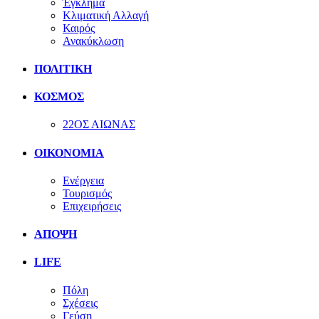
Έγκλημα
Κλιματική Αλλαγή
Καιρός
Ανακύκλωση
ΠΟΛΙΤΙΚΗ
ΚΟΣΜΟΣ
22ΟΣ ΑΙΩΝΑΣ
ΟΙΚΟΝΟΜΙΑ
Ενέργεια
Τουρισμός
Επιχειρήσεις
ΑΠΟΨΗ
LIFE
Πόλη
Σχέσεις
Γεύση