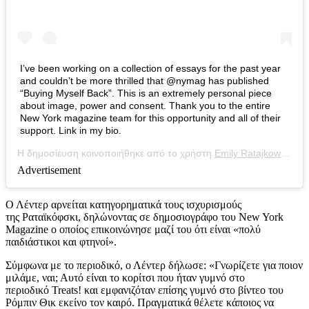
I’ve been working on a collection of essays for the past year
and couldn’t be more thrilled that @nymag has published
“Buying Myself Back”. This is an extremely personal piece
about image, power and consent. Thank you to the entire
New York magazine team for this opportunity and all of their
support. Link in my bio.
Η δημοσίευση κοινοποιήθηκε από το χρήστη
Emily Ratajkowski
(@e
Advertisement
Ο Λέντερ αρνείται κατηγορηματικά τους ισχυρισμούς
της Ραταϊκόφσκι, δηλώνοντας σε δημοσιογράφο του New York
Magazine ο οποίος επικοινώνησε μαζί του ότι είναι «πολύ
παιδιάστικοι και φτηνοί».
Σύμφωνα με το περιοδικό, ο Λέντερ δήλωσε: «Γνωρίζετε για ποιον
μιλάμε, ναι; Αυτό είναι το κορίτσι που ήταν γυμνό στο
περιοδικό Treats! και εμφανιζόταν επίσης γυμνό στο βίντεο του
Ρόμπιν Θικ εκείνο τον καιρό. Πραγματικά θέλετε κάποιος να