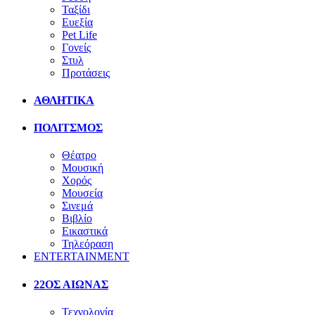
Ταξίδι
Ευεξία
Pet Life
Γονείς
Στυλ
Προτάσεις
ΑΘΛΗΤΙΚΑ
ΠΟΛΙΤΣΜΟΣ
Θέατρο
Μουσική
Χορός
Μουσεία
Σινεμά
Βιβλίο
Εικαστικά
Τηλεόραση
ENTERTAINMENT
22ΟΣ ΑΙΩΝΑΣ
Τεχνολογία