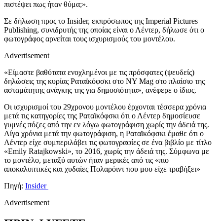
πιστέψει πως ήταν θύμα;».
Σε δήλωση προς το Insider, εκπρόσωπος της Imperial Pictures
Publishing, συνιδρυτής της οποίας είναι ο Λέντερ, δήλωσε ότι ο
φωτογράφος αρνείται τους ισχυρισμούς του μοντέλου.
Advertisement
«Είμαστε βαθύτατα ενοχλημένοι με τις πρόσφατες (ψευδείς)
δηλώσεις της κυρίας Ραταϊκόφσκι στο NY Mag στο πλαίσιο της
ασταμάτητης ανάγκης της για δημοσιότητα», ανέφερε ο ίδιος.
Οι ισχυρισμοί του 29χρονου μοντέλου έρχονται τέσσερα χρόνια
μετά τις κατηγορίες της Ραταϊκόφσκι ότι ο Λέντερ δημοσίευσε
γυμνές πόζες από την εν λόγω φωτογράφιση χωρίς την άδειά της.
Λίγα χρόνια μετά την φωτογράφιση, η Ραταϊκόφσκι έμαθε ότι ο
Λέντερ είχε συμπεριλάβει τις φωτογραφίες σε ένα βιβλίο με τίτλο
«Emily Ratajkowski», το 2016, χωρίς την άδειά της. Σύμφωνα με
το μοντέλο, μεταξύ αυτών ήταν μερικές από τις «πιο
αποκαλυπτικές και χυδαίες Πολαρόιντ που μου είχε τραβήξει»
Πηγή:
Insider
Advertisement