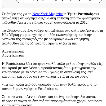
Σε άρθρο της για το
New York Magazine
η
Έμιλι Ραταϊκόφσκι
αποκάλυψε ότι δέχτηκε σεξουαλική επίθεση από τον φωτογράφο
Τζόναθαν Λέντερ μετά από γυμνή φωτογράφιση το 2012.
Το 29χρονο μοντέλο γράφει ότι ταξίδεψε στο σπίτι του Λέντερ στη
Νέα Υόρκη για μια «χωρίς αμοιβή» φωτογράφιση, κατά την
διάρκεια της οποίας πόζαρε με εσώρουχα αλλά και γυμνή,
ακολουθώντας τις οδηγίες του πρώην ατζέντη της.
Advertisement
Advertisement
Η Ραταϊκόφσκι λέει ότι ήταν «πολύ, πολύ μεθυσμένη», καθώς είχε
πιει κρασί με τον Λέντερ, προσθέτοντας ότι ο φωτογράφος την
κακοποίησε με τα δάχτυλα του, χωρίς τη συναίνεσή της, ενώ
κάθονταν και οι δύο σε έναν καναπέ μετά τη φωτογράφιση.
«Τα πιο πολλά από όσα ακολούθησαν ήταν θολά, εκτός από το
συναίσθημα», γράφει η Ραταϊκόφσκι.
Στη συνέχεια, ο Λέντερ έφυγε και εκείνη, κατά την ίδια πάντα,
πέρασε τη νύχτα σε ένα από τα υπνοδωμάτια που χρησιμοποίησαν
για τη φωτογράφιση.