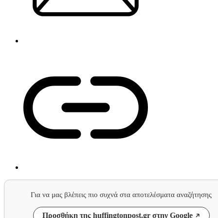
Για να μας βλέπεις πιο συχνά στα αποτελέσματα αναζήτησης
Προσθήκη της huffingtonpost.gr στην Google