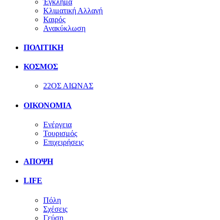
Έγκλημα
Κλιματική Αλλαγή
Καιρός
Ανακύκλωση
ΠΟΛΙΤΙΚΗ
ΚΟΣΜΟΣ
22ΟΣ ΑΙΩΝΑΣ
ΟΙΚΟΝΟΜΙΑ
Ενέργεια
Τουρισμός
Επιχειρήσεις
ΑΠΟΨΗ
LIFE
Πόλη
Σχέσεις
Γεύση