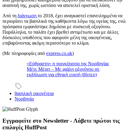
αναπνοή της, χωρίς ωστόσο να αποτελεί οριστική λύση.
Από τη
διάγνωση
το 2018, έχει αναγκαστεί επανειλημμένα να
περιορίσει τα βασιλικά της καθήκοντα λόγω της υγείας της, ενώ
πρόσφατα εμφανίστηκε δημόσια με συσκευή οξυγόνου.
Παράλληλα, το παλάτι έχει βρεθεί αντιμέτωπο και με άλλες
δύσκολες υποθέσεις που αφορούν μέλη της οικογένειας,
επιβαρύνοντας ακόμη περισσότερο το κλίμα.
(Με πληροφορίες από
express.co.uk
)
«Εύθραστη» η πριγκίπισσα της Νορβηγίας
Μέτε Μέριτ – Με φιάλη οξυγόνου σε
εκδήλωση για εθνική εορτή (βίντεο)
βασιλική οικογένεια
Νορβηγία
Εγγραφείτε στο Newsletter - Λάβετε πρώτοι τις
επιλογές HuffPost