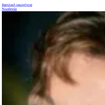
βασιλική οικογένεια
Νορβηγία