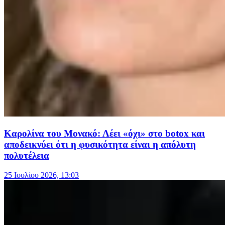
Καρολίνα του Μονακό: Λέει «όχι» στο botox και
αποδεικνύει ότι η φυσικότητα είναι η απόλυτη
πολυτέλεια
25 Ιουλίου 2026, 13:03