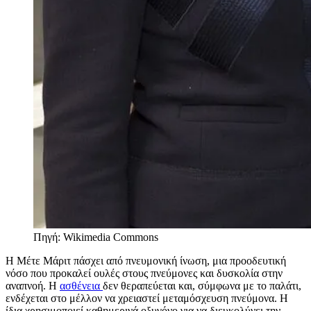
Πηγή: Wikimedia Commons
Η Μέτε Μάριτ πάσχει από πνευμονική ίνωση, μια προοδευτική
νόσο που προκαλεί ουλές στους πνεύμονες και δυσκολία στην
αναπνοή. Η
ασθένεια
δεν θεραπεύεται και, σύμφωνα με το παλάτι,
ενδέχεται στο μέλλον να χρειαστεί μεταμόσχευση πνεύμονα. Η
ίδια χρησιμοποιεί καθημερινά οξυγόνο για να διευκολύνει την