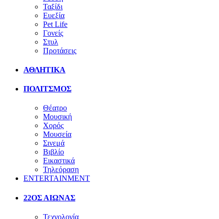
Ταξίδι
Ευεξία
Pet Life
Γονείς
Στυλ
Προτάσεις
ΑΘΛΗΤΙΚΑ
ΠΟΛΙΤΣΜΟΣ
Θέατρο
Μουσική
Χορός
Μουσεία
Σινεμά
Βιβλίο
Εικαστικά
Τηλεόραση
ENTERTAINMENT
22ΟΣ ΑΙΩΝΑΣ
Τεχνολογία