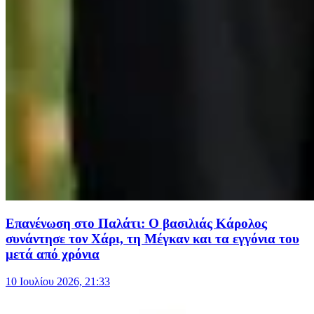
Επανένωση στο Παλάτι: Ο βασιλιάς Κάρολος
συνάντησε τον Χάρι, τη Μέγκαν και τα εγγόνια του
μετά από χρόνια
10 Ιουλίου 2026, 21:33