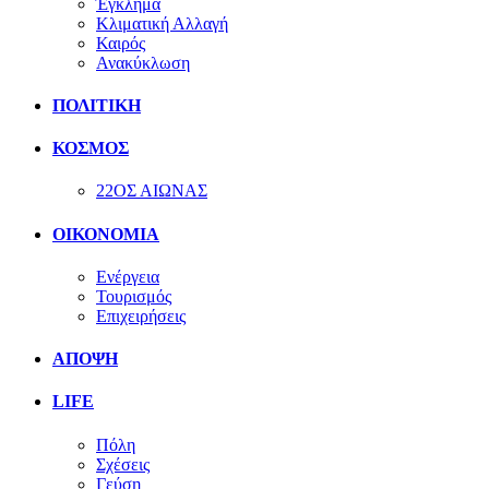
Έγκλημα
Κλιματική Αλλαγή
Καιρός
Ανακύκλωση
ΠΟΛΙΤΙΚΗ
ΚΟΣΜΟΣ
22ΟΣ ΑΙΩΝΑΣ
ΟΙΚΟΝΟΜΙΑ
Ενέργεια
Τουρισμός
Επιχειρήσεις
ΑΠΟΨΗ
LIFE
Πόλη
Σχέσεις
Γεύση