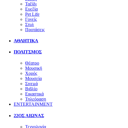
Ταξίδι
Ευεξία
Pet Life
Γονείς
Στυλ
Προτάσεις
ΑΘΛΗΤΙΚΑ
ΠΟΛΙΤΣΜΟΣ
Θέατρο
Μουσική
Χορός
Μουσεία
Σινεμά
Βιβλίο
Εικαστικά
Τηλεόραση
ENTERTAINMENT
22ΟΣ ΑΙΩΝΑΣ
Τεχνολογία