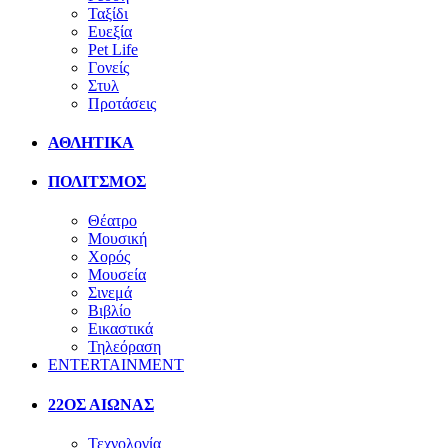
Ταξίδι
Ευεξία
Pet Life
Γονείς
Στυλ
Προτάσεις
ΑΘΛΗΤΙΚΑ
ΠΟΛΙΤΣΜΟΣ
Θέατρο
Μουσική
Χορός
Μουσεία
Σινεμά
Βιβλίο
Εικαστικά
Τηλεόραση
ENTERTAINMENT
22ΟΣ ΑΙΩΝΑΣ
Τεχνολογία