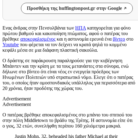
Προσθήκη της huffingtonpost.gr στην Google
Ενας άνδρας στην Πενσυλβάνια των
ΗΠΑ
κατηγορείται για φόνο
πρώτου βαθμού και κακοποίηση πτώματος, αφού ο πατέρας του
βρέθηκε
αποκεφαλισμένος
και η αστυνομία ερευνά ένα
βίντεο
στο
Youtube
που φέρεται να τον δείχνει να κρατά ψηλά το κομμένο
κεφάλι μέσα σε μια διάφανη πλαστική σακούλα.
Ο δράστης σε παράκρουση παραληρούσε για την κυβέρνηση
Μπάιντεν και την κρίση με τα τους μετανάστες στα σύνορα, ενώ
δήλωνε στο βίντεο ότι είναι νέος εν ενεργεία πρόεδρος των
Ηνωμένων Πολιτειών υπό στρατιωτικό νόμο. Ελεγε ότι ο πατέρας
του, ο οποίος ήταν ομοσπονδιακός υπάλληλος για περισσότερα από
20 χρόνια, ήταν προδότης της χώρας του.
Advertisement
Advertisement
Ο πατέρας βρέθηκε αποκεφαλισμένος στο μπάνιο του σπιτιού του
στην πόλη Middletown το βράδυ της Τρίτης. Η αστυνομία είπε ότι
ο γιος, 32 ετών, συνελήφθη περίπου 160 χιλιόμετρα μακριά.
Justin Mohn, 32, beheaded his father Michael at their