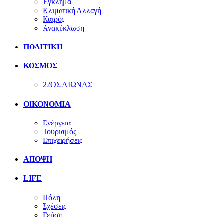
Έγκλημα
Κλιματική Αλλαγή
Καιρός
Ανακύκλωση
ΠΟΛΙΤΙΚΗ
ΚΟΣΜΟΣ
22ΟΣ ΑΙΩΝΑΣ
ΟΙΚΟΝΟΜΙΑ
Ενέργεια
Τουρισμός
Επιχειρήσεις
ΑΠΟΨΗ
LIFE
Πόλη
Σχέσεις
Γεύση