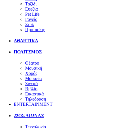
Ταξίδι
Ευεξία
Pet Life
Γονείς
Στυλ
Προτάσεις
ΑΘΛΗΤΙΚΑ
ΠΟΛΙΤΣΜΟΣ
Θέατρο
Μουσική
Χορός
Μουσεία
Σινεμά
Βιβλίο
Εικαστικά
Τηλεόραση
ENTERTAINMENT
22ΟΣ ΑΙΩΝΑΣ
Τεχνολογία