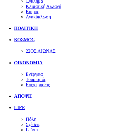
Έγκλημα
Κλιματική Αλλαγή
Καιρός
Ανακύκλωση
ΠΟΛΙΤΙΚΗ
ΚΟΣΜΟΣ
22ΟΣ ΑΙΩΝΑΣ
ΟΙΚΟΝΟΜΙΑ
Ενέργεια
Τουρισμός
Επιχειρήσεις
ΑΠΟΨΗ
LIFE
Πόλη
Σχέσεις
Γεύση