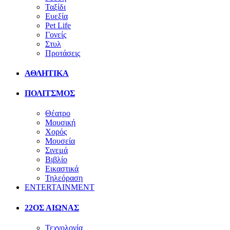
Ταξίδι
Ευεξία
Pet Life
Γονείς
Στυλ
Προτάσεις
ΑΘΛΗΤΙΚΑ
ΠΟΛΙΤΣΜΟΣ
Θέατρο
Μουσική
Χορός
Μουσεία
Σινεμά
Βιβλίο
Εικαστικά
Τηλεόραση
ENTERTAINMENT
22ΟΣ ΑΙΩΝΑΣ
Τεχνολογία