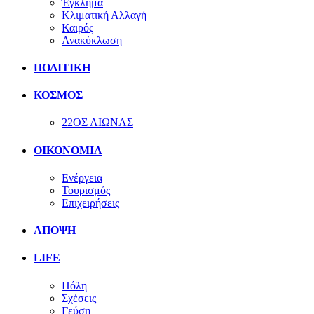
Έγκλημα
Κλιματική Αλλαγή
Καιρός
Ανακύκλωση
ΠΟΛΙΤΙΚΗ
ΚΟΣΜΟΣ
22ΟΣ ΑΙΩΝΑΣ
ΟΙΚΟΝΟΜΙΑ
Ενέργεια
Τουρισμός
Επιχειρήσεις
ΑΠΟΨΗ
LIFE
Πόλη
Σχέσεις
Γεύση