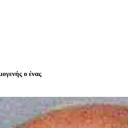
μογενής ο ένας