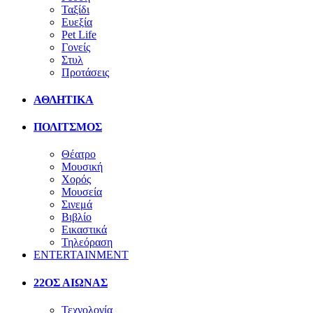
Ταξίδι
Ευεξία
Pet Life
Γονείς
Στυλ
Προτάσεις
ΑΘΛΗΤΙΚΑ
ΠΟΛΙΤΣΜΟΣ
Θέατρο
Μουσική
Χορός
Μουσεία
Σινεμά
Βιβλίο
Εικαστικά
Τηλεόραση
ENTERTAINMENT
22ΟΣ ΑΙΩΝΑΣ
Τεχνολογία