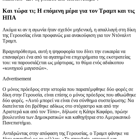
Και τώρα τι; Η επόμενη μέρα για τον Τραμπ και τις
ΗΠΑ
Ακόμα κι αν η αγωνία ήταν σχεδόν μηδενική, η απαλλαγή στη δίκη
της Γερουσίας είναι προφανώς μια ανακούφιση για τον Ντόναλντ
Τραμπ.
Βραχυπρόθεσμα, αυτή η ψηφοφορία του δίνει την ευκαιρία να
επαναφέρει ένα από τα αγαπημένα επιχειρήματα της εκστρατείας
του: να παρουσιάζεται ως μάρτυρας, το θύμα ενός αδιάκοπου
«κυνηγιού μαγισσών».
Advertisement
Ο μόνος πρόεδρος στην ιστορία που παραπέμφθηκε δύο φορές σε
δίκη στην Γερουσία, είναι επίσης ο μόνος πρόεδρος που αθωώθηκε
δύο φορές. «Αυτό μπορεί να είναι ένα σύνθημα συσπείρωσης: Να
διατείνεται ότι βρέθηκε αδίκως στο στόχαστρο και από την
Αριστερά και από τον Τύπο», δήλωσε η Κάπρι Καφάρο, πρώην
βουλευτίνα των Δημοκρατικών και καθηγήτρια στο Αμερικανικό
Πανεπιστήμιο.
Αντιδρώντας στην απόφαση της Γερουσίας, ο Τραμπ φάνηκε να
δίνει ραντεβού με το μέλλον. «Το σπουδαίο, ιστορικό και