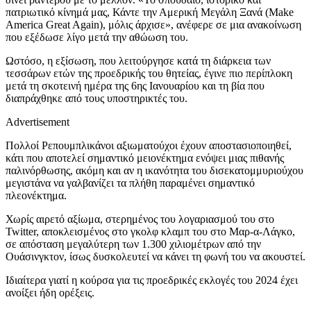
πατριωτικό κίνημά μας, Κάντε την Αμερική Μεγάλη Ξανά (Make
America Great Again), μόλις άρχισε», ανέφερε σε μια ανακοίνωση
που εξέδωσε λίγο μετά την αθώωση του.
Ωστόσο, η εξίσωση, που λειτούργησε κατά τη διάρκεια των
τεσσάρων ετών της προεδρικής του θητείας, έγινε πιο περίπλοκη
μετά τη σκοτεινή ημέρα της 6ης Ιανουαρίου και τη βία που
διαπράχθηκε από τους υποστηρικτές του.
Advertisement
Πολλοί Ρεπουμπλικάνοι αξιωματούχοι έχουν αποστασιοποιηθεί,
κάτι που αποτελεί σημαντικό μειονέκτημα ενόψει μιας πιθανής
παλινόρθωσης, ακόμη και αν η ικανότητα του δισεκατομμυριούχου
μεγιστάνα να γαλβανίζει τα πλήθη παραμένει σημαντικό
πλεονέκτημα.
Χωρίς αιρετό αξίωμα, στερημένος του λογαριασμού του στο
Twitter, αποκλεισμένος στο γκολφ κλαμπ του στο Μαρ-α-Λάγκο,
σε απόσταση μεγαλύτερη των 1.300 χιλιομέτρων από την
Ουάσινγκτον, ίσως δυσκολευτεί να κάνει τη φωνή του να ακουστεί.
Ιδιαίτερα γιατί η κούρσα για τις προεδρικές εκλογές του 2024 έχει
ανοίξει ήδη ορέξεις.