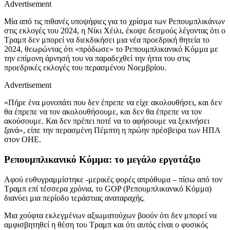
Advertisement
Μία από τις πιθανές υποψήφιες για το χρίσμα των Ρεπουμπλικάνων
στις εκλογές του 2024, η Νίκι Χέιλι, έκοψε δεσμούς λέγοντας ότι ο
Τραμπ δεν μπορεί να διεκδικήσει μια νέα προεδρική θητεία το
2024, θεωρώντας ότι «πρόδωσε» το Ρεπουμπλικανικό Κόμμα με
την επίμονη άρνησή του να παραδεχθεί την ήττα του στις
προεδρικές εκλογές του περασμένου Νοεμβρίου.
Advertisement
«Πήρε ένα μονοπάτι που δεν έπρεπε να είχε ακολουθήσει, και δεν
θα έπρεπε να τον ακολουθήσουμε, και δεν θα έπρεπε να τον
ακούσουμε. Και δεν πρέπει ποτέ να το αφήσουμε να ξεκινήσει
ξανά», είπε την περασμένη Πέμπτη η πρώην πρέσβειρα των ΗΠΑ
στον ΟΗΕ.
Ρεπουμπλικανικό Κόμμα: το μεγάλο εργοτάξιο
Αφού ευθυγραμμίστηκε -μερικές φορές απρόθυμα – πίσω από τον
Τραμπ επί τέσσερα χρόνια, το GOP (Ρεπουμπλικανικό Κόμμα)
διανύει μια περίοδο τεράστιας αναταραχής.
Μια χούφτα εκλεγμένων αξιωματούχων βοούν ότι δεν μπορεί να
αμφισβητηθεί η θέση του Τραμπ και ότι αυτός είναι ο φυσικός