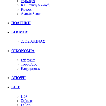
Έγκλημα
Κλιματική Αλλαγή
Καιρός
Ανακύκλωση
ΠΟΛΙΤΙΚΗ
ΚΟΣΜΟΣ
22ΟΣ ΑΙΩΝΑΣ
ΟΙΚΟΝΟΜΙΑ
Ενέργεια
Τουρισμός
Επιχειρήσεις
ΑΠΟΨΗ
LIFE
Πόλη
Σχέσεις
Γεύση