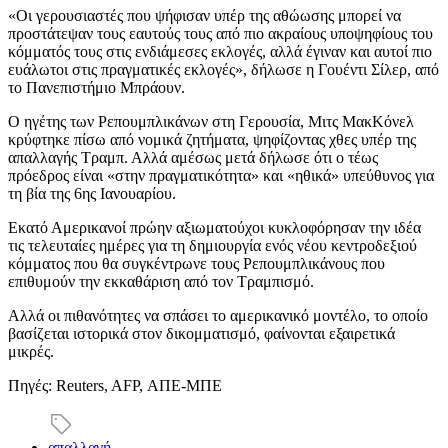
«Οι γερουσιαστές που ψήφισαν υπέρ της αθώωσης μπορεί να
προστάτεψαν τους εαυτούς τους από πιο ακραίους υποψηφίους του
κόμματός τους στις ενδιάμεσες εκλογές, αλλά έγιναν και αυτοί πιο
ευάλωτοι στις πραγματικές εκλογές», δήλωσε η Γουέντι Σίλερ, από
το Πανεπιστήμιο Μπράουν.
Ο ηγέτης των Ρεπουμπλικάνων στη Γερουσία, Μιτς ΜακΚόνελ
κρύφτηκε πίσω από νομικά ζητήματα, ψηφίζοντας χθες υπέρ της
απαλλαγής Τραμπ. Αλλά αμέσως μετά δήλωσε ότι ο τέως
πρόεδρος είναι «στην πραγματικότητα» και «ηθικά» υπεύθυνος για
τη βία της 6ης Ιανουαρίου.
Εκατό Αμερικανοί πρώην αξιωματούχοι κυκλοφόρησαν την ιδέα
τις τελευταίες ημέρες για τη δημιουργία ενός νέου κεντροδεξιού
κόμματος που θα συγκέντρωνε τους Ρεπουμπλικάνους που
επιθυμούν την εκκαθάριση από τον Τραμπισμό.
Αλλά οι πιθανότητες να σπάσει το αμερικανικό μοντέλο, το οποίο
βασίζεται ιστορικά στον δικομματισμό, φαίνονται εξαιρετικά
μικρές.
Πηγές: Reuters, AFP, ΑΠΕ-ΜΠΕ
απαλλαγή