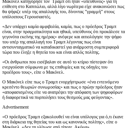
Μακόνελ κατηγόρησε τον Τραμπ ότι ήταν «υπεύθυνος» για τη
επίθεση στο Καπιτώλιο, αλλά λίγο νωρίτερα είχε ανακοινώσει πως
θα ψήφιζε υπέρ της απαλλαγής του, δίνοντας ”γραμμή” στους
υπόλοιπους Γερουσιαστές.
«Δεν υπάρχει καμία αμφιβολία, καμία, πως ο πρόεδρος Τραμπ
είναι, στην πραγματικότητα και ηθικά, υπεύθυνος ότι προκάλεσε τα
γεγονότα εκείνης της ημέρας» ανέφερε και αιτιολόγησε την ψήφο
του υπέρ της απαλλαγή του Τραμπ λέγοντας πως είναι
αντισυνταγματικό να καταδικαστεί για ανάρμοστη συμπεριφορά
τώρα που έληξε η θητεία του και είναι απλός πολίτης.
«Οι άνθρωποι που εισέβαλαν σε αυτό το κτίριο πίστεψαν ότι
ενεργούσαν σύμφωνα με τις επιθυμίες και τις οδηγίες του
προέδρου τους», είπε ο Μακόνελ.
Ο Μακόνελ είπε πως ο Τραμπ ενορχήστρωσε «ένα εντεινόμενο
κρεσέντο θεωριών συνωμοσίας» και πως ο πρώην πρόεδρος ήταν
«αποφασισμένος είτε να ανατρέψει την απόφαση των ψηφοφόρων
ή διαφορετικά να πυρπολήσει τους θεσμούς μας φεύγοντας».
Advertisement
«Ο πρόεδρος Τραμπ εξακολουθεί να είναι υπόλογος για ό,τι έκανε
στη διάρκεια της θητείας του και ως κανονικός πολίτης», είπε ο
Μακόνελ. «Δεν τη γλίτωσε από τίποτε. Ακόμα».