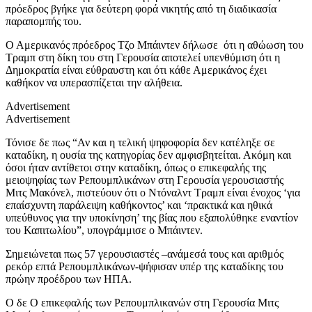
πρόεδρος βγήκε για δεύτερη φορά νικητής από τη διαδικασία
παραπομπής του.
Ο Αμερικανός πρόεδρος Τζο Μπάιντεν δήλωσε ότι η αθώωση του
Τραμπ στη δίκη του στη Γερουσία αποτελεί υπενθύμιση ότι η
Δημοκρατία είναι εύθραυστη και ότι κάθε Αμερικάνος έχει
καθήκον να υπερασπίζεται την αλήθεια.
Advertisement
Advertisement
Τόνισε δε πως “Αν και η τελική ψηφοφορία δεν κατέληξε σε
καταδίκη, η ουσία της κατηγορίας δεν αμφισβητείται. Ακόμη και
όσοι ήταν αντίθετοι στην καταδίκη, όπως ο επικεφαλής της
μειοψηφίας των Ρεπουμπλικάνων στη Γερουσία γερουσιαστής
Μιτς Μακόνελ, πιστεύουν ότι ο Ντόναλντ Τραμπ είναι ένοχος ‘για
επαίσχυντη παράλειψη καθήκοντος’ και ‘πρακτικά και ηθικά
υπεύθυνος για την υποκίνηση’ της βίας που εξαπολύθηκε εναντίον
του Καπιτωλίου”, υπογράμμισε ο Μπάιντεν.
Σημειώνεται πως 57 γερουσιαστές –ανάμεσά τους και αριθμός
ρεκόρ επτά Ρεπουμπλικάνων-ψήφισαν υπέρ της καταδίκης του
πρώην προέδρου των ΗΠΑ.
Ο δε Ο επικεφαλής των Ρεπουμπλικανών στη Γερουσία Μιτς