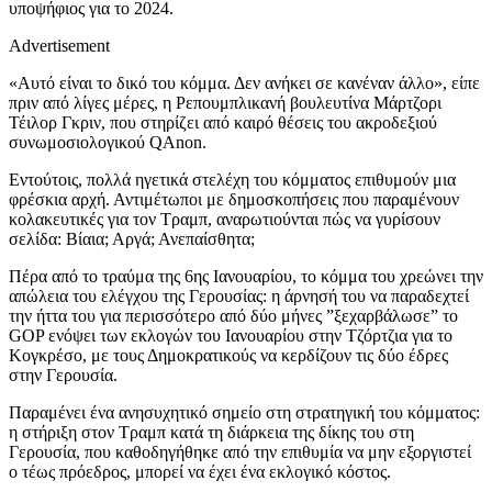
υποψήφιος για το 2024.
Advertisement
«Αυτό είναι το δικό του κόμμα. Δεν ανήκει σε κανέναν άλλο», είπε
πριν από λίγες μέρες, η Ρεπουμπλικανή βουλευτίνα Μάρτζορι
Τέιλορ Γκριν, που στηρίζει από καιρό θέσεις του ακροδεξιού
συνωμοσιολογικού QAnon.
Εντούτοις, πολλά ηγετικά στελέχη του κόμματος επιθυμούν μια
φρέσκια αρχή. Αντιμέτωποι με δημοσκοπήσεις που παραμένουν
κολακευτικές για τον Τραμπ, αναρωτιούνται πώς να γυρίσουν
σελίδα: Βίαια; Αργά; Ανεπαίσθητα;
Πέρα από το τραύμα της 6ης Ιανουαρίου, το κόμμα του χρεώνει την
απώλεια του ελέγχου της Γερουσίας: η άρνησή του να παραδεχτεί
την ήττα του για περισσότερο από δύο μήνες ”ξεχαρβάλωσε” το
GOP ενόψει των εκλογών του Ιανουαρίου στην Τζόρτζια για το
Κογκρέσο, με τους Δημοκρατικούς να κερδίζουν τις δύο έδρες
στην Γερουσία.
Παραμένει ένα ανησυχητικό σημείο στη στρατηγική του κόμματος:
η στήριξη στον Τραμπ κατά τη διάρκεια της δίκης του στη
Γερουσία, που καθοδηγήθηκε από την επιθυμία να μην εξοργιστεί
ο τέως πρόεδρος, μπορεί να έχει ένα εκλογικό κόστος.