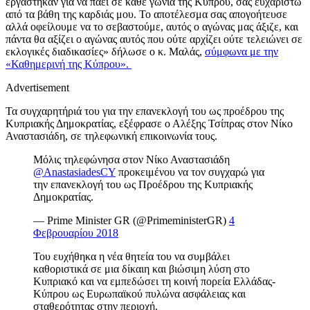
εργάστηκαν για να πάει σε κάθε γωνιά της Κύπρου, σας ευχαριστώ
από τα βάθη της καρδιάς μου. Το αποτέλεσμα σας απογοήτευσε
αλλά οφείλουμε να το σεβαστούμε, αυτός ο αγώνας μας άξιζε, και
πάντα θα αξίζει ο αγώνας αυτός που ούτε αρχίζει ούτε τελειώνει σε
εκλογικές διαδικασίες» δήλωσε ο κ. Μαλάς,
σύμφωνα με την
«Καθημερινή της Κύπρου».
Advertisement
Τα συγχαρητήριά του για την επανεκλογή του ως προέδρου της
Κυπριακής Δημοκρατίας, εξέφρασε ο Αλέξης Τσίπρας στον Νίκο
Αναστασιάδη, σε τηλεφωνική επικοινωνία τους.
Μόλις τηλεφώνησα στον Νίκο Αναστασιάδη
@AnastasiadesCY
προκειμένου να τον συγχαρώ για
την επανεκλογή του ως Προέδρου της Κυπριακής
Δημοκρατίας.
— Prime Minister GR (@PrimeministerGR)
4
Φεβρουαρίου 2018
Του ευχήθηκα η νέα θητεία του να συμβάλει
καθοριστικά σε μια δίκαιη και βιώσιμη λύση στο
Κυπριακό και να εμπεδώσει τη κοινή πορεία Ελλάδας-
Κύπρου ως Ευρωπαϊκού πυλώνα ασφάλειας και
σταθερότητας στην περιοχή.