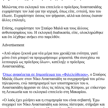
Μιλώντας στο εκλογικό του επιτελείο ο πρόεδρος Αναστασιάδης
ευχαρίστησε τον λαό για την ισχυρή, όπως είπε, εντολή, που του
έδωσε. Ευχαρίστησε όσους τον ψήφισαν, αλλά και όσους έκαναν
άλλες επιλογές.
Επίσης, ευχαρίστησε τον Σταύρο Μαλά και τους άλλους
ανθυποψηφίους του. Η εκλογική διαδικασία, είπε, ολοκληρώθηκε
και ότι λέχθηκε ανήκει στο παρελθόν.
Advertisement
«Από αύριο ξεκινά μια νέα μέρα που χρειάζεται ενότητα, γιατί
μόνο έτσι μπορεί να προχωρήσουμε μπροστά. Θα συνεχίσω να
λειτουργώ ως πρόεδρος όλων», κατέληξε ο πρόεδρος
Αναστασιάδης.
Όπως αναφέρεται σε δημοσίευμα του «Φιλελεύθερου»
, ο Σταύρος
Μαλάς έδωσε στον Νίκο Αναστασιάδη τα συγχαρητήριά του μέσω
τηλεφώνου, ενώ πανηγυρισμοί των υποστηρικτών του κ.
Αναστασιάδη άρχισαν σε όλες τις πόλεις της Κύπρου, με επίκεντρο
τη Λευκωσία και το εκλογικό επιτελείο στη Μακαρίου.
«Ο λαός έχει μιλήσει και η ετυμηγορία του είναι σεβαστή. Έχω
συγχαρεί τον Νίκο Αναστασιάδη και όσους πίστεψαν, στήριξαν και