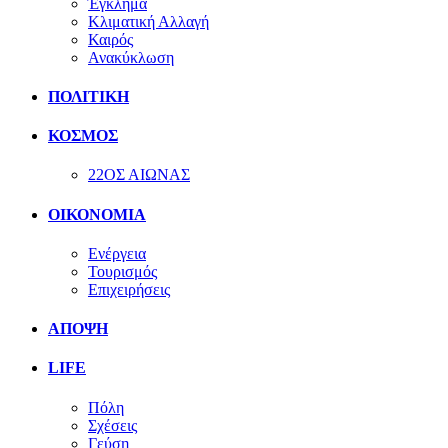
Έγκλημα
Κλιματική Αλλαγή
Καιρός
Ανακύκλωση
ΠΟΛΙΤΙΚΗ
ΚΟΣΜΟΣ
22ΟΣ ΑΙΩΝΑΣ
ΟΙΚΟΝΟΜΙΑ
Ενέργεια
Τουρισμός
Επιχειρήσεις
ΑΠΟΨΗ
LIFE
Πόλη
Σχέσεις
Γεύση