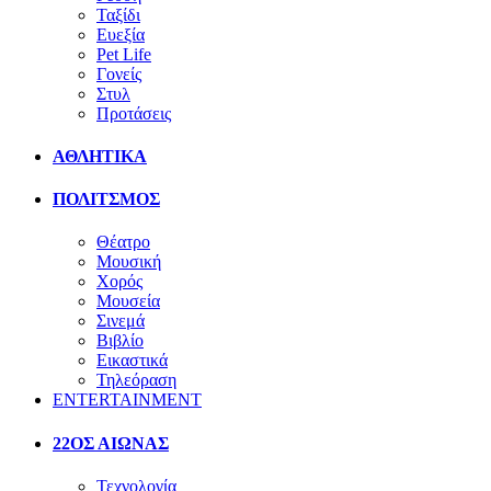
Ταξίδι
Ευεξία
Pet Life
Γονείς
Στυλ
Προτάσεις
ΑΘΛΗΤΙΚΑ
ΠΟΛΙΤΣΜΟΣ
Θέατρο
Μουσική
Χορός
Μουσεία
Σινεμά
Βιβλίο
Εικαστικά
Τηλεόραση
ENTERTAINMENT
22ΟΣ ΑΙΩΝΑΣ
Τεχνολογία