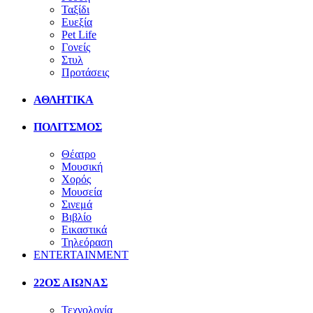
Ταξίδι
Ευεξία
Pet Life
Γονείς
Στυλ
Προτάσεις
ΑΘΛΗΤΙΚΑ
ΠΟΛΙΤΣΜΟΣ
Θέατρο
Μουσική
Χορός
Μουσεία
Σινεμά
Βιβλίο
Εικαστικά
Τηλεόραση
ENTERTAINMENT
22ΟΣ ΑΙΩΝΑΣ
Τεχνολογία