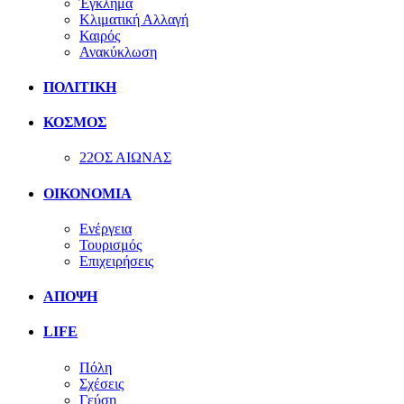
Έγκλημα
Κλιματική Αλλαγή
Καιρός
Ανακύκλωση
ΠΟΛΙΤΙΚΗ
ΚΟΣΜΟΣ
22ΟΣ ΑΙΩΝΑΣ
ΟΙΚΟΝΟΜΙΑ
Ενέργεια
Τουρισμός
Επιχειρήσεις
ΑΠΟΨΗ
LIFE
Πόλη
Σχέσεις
Γεύση