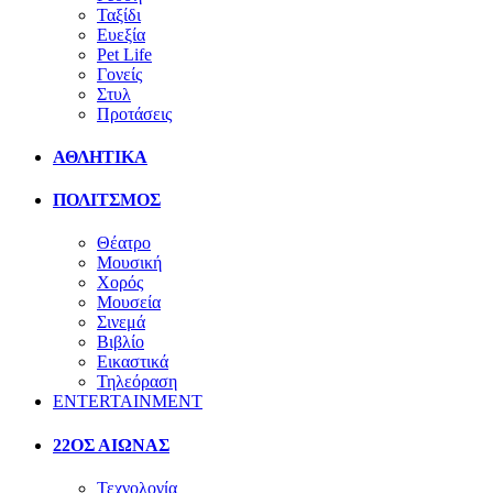
Ταξίδι
Ευεξία
Pet Life
Γονείς
Στυλ
Προτάσεις
ΑΘΛΗΤΙΚΑ
ΠΟΛΙΤΣΜΟΣ
Θέατρο
Μουσική
Χορός
Μουσεία
Σινεμά
Βιβλίο
Εικαστικά
Τηλεόραση
ENTERTAINMENT
22ΟΣ ΑΙΩΝΑΣ
Τεχνολογία