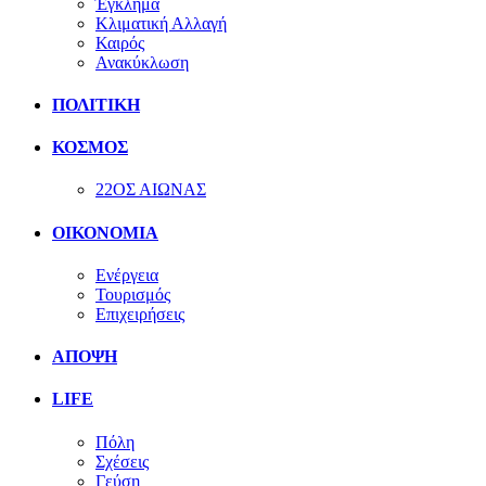
Έγκλημα
Κλιματική Αλλαγή
Καιρός
Ανακύκλωση
ΠΟΛΙΤΙΚΗ
ΚΟΣΜΟΣ
22ΟΣ ΑΙΩΝΑΣ
ΟΙΚΟΝΟΜΙΑ
Ενέργεια
Τουρισμός
Επιχειρήσεις
ΑΠΟΨΗ
LIFE
Πόλη
Σχέσεις
Γεύση