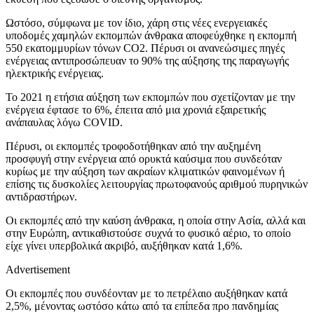
Ωστόσο, σύμφωνα με τον ίδιο, χάρη στις νέες ενεργειακές
υποδομές χαμηλών εκπομπών άνθρακα αποφεύχθηκε η εκπομπή
550 εκατομμυρίων τόνων CO2. Πέρυσι οι ανανεώσιμες πηγές
ενέργειας αντιπροσώπευαν το 90% της αύξησης της παραγωγής
ηλεκτρικής ενέργειας.
Το 2021 η ετήσια αύξηση των εκπομπών που σχετίζονταν με την
ενέργεια έφτασε το 6%, έπειτα από μια χρονιά εξαιρετικής
ανάπαυλας λόγω COVID.
Πέρυσι, οι εκπομπές τροφοδοτήθηκαν από την αυξημένη
προσφυγή στην ενέργεια από ορυκτά καύσιμα που συνδεόταν
κυρίως με την αύξηση των ακραίων κλιματικών φαινομένων ή
επίσης τις δυσκολίες λειτουργίας πρωτοφανούς αριθμού πυρηνικών
αντιδραστήρων.
Οι εκπομπές από την καύση άνθρακα, η οποία στην Ασία, αλλά και
στην Ευρώπη, αντικαθιστούσε συχνά το φυσικό αέριο, το οποίο
είχε γίνει υπερβολικά ακριβό, αυξήθηκαν κατά 1,6%.
Advertisement
Οι εκπομπές που συνδέονταν με το πετρέλαιο αυξήθηκαν κατά
2,5%, μένοντας ωστόσο κάτω από τα επίπεδα προ πανδημίας