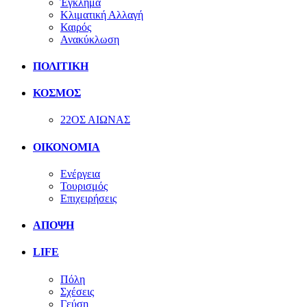
Έγκλημα
Κλιματική Αλλαγή
Καιρός
Ανακύκλωση
ΠΟΛΙΤΙΚΗ
ΚΟΣΜΟΣ
22ΟΣ ΑΙΩΝΑΣ
ΟΙΚΟΝΟΜΙΑ
Ενέργεια
Τουρισμός
Επιχειρήσεις
ΑΠΟΨΗ
LIFE
Πόλη
Σχέσεις
Γεύση