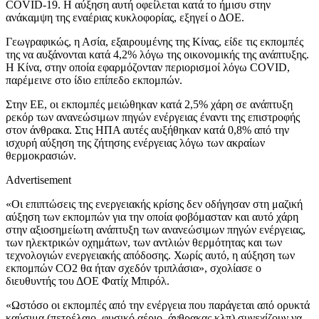
COVID-19. Η αύξηση αυτή οφείλεται κατά το ήμισυ στην
ανάκαμψη της εναέριας κυκλοφορίας, εξηγεί ο ΔΟΕ.
Γεωγραφικώς, η Ασία, εξαιρουμένης της Κίνας, είδε τις εκπομπές
της να αυξάνονται κατά 4,2% λόγω της οικονομικής της ανάπτυξης.
Η Κίνα, στην οποία εφαρμόζονταν περιορισμοί λόγω COVID,
παρέμεινε στο ίδιο επίπεδο εκπομπών.
Στην ΕΕ, οι εκπομπές μειώθηκαν κατά 2,5% χάρη σε ανάπτυξη
ρεκόρ των ανανεώσιμων πηγών ενέργειας έναντι της επιστροφής
στον άνθρακα. Στις ΗΠΑ αυτές αυξήθηκαν κατά 0,8% από την
ισχυρή αύξηση της ζήτησης ενέργειας λόγω των ακραίων
θερμοκρασιών.
Advertisement
«Οι επιπτώσεις της ενεργειακής κρίσης δεν οδήγησαν στη μαζική
αύξηση των εκπομπών για την οποία φοβόμασταν και αυτό χάρη
στην αξιοσημείωτη ανάπτυξη των ανανεώσιμων πηγών ενέργειας,
των ηλεκτρικών οχημάτων, των αντλιών θερμότητας και των
τεχνολογιών ενεργειακής απόδοσης. Χωρίς αυτό, η αύξηση των
εκπομπών CO2 θα ήταν σχεδόν τριπλάσια», σχολίασε ο
διευθυντής του ΔΟΕ Φατίχ Μπιρόλ.
«Ωστόσο οι εκπομπές από την ενέργεια που παράγεται από ορυκτά
καύσιμα (πετρέλαιο, φυσικό αέριο, άνθρακας κλπ) συνεχίζουν να