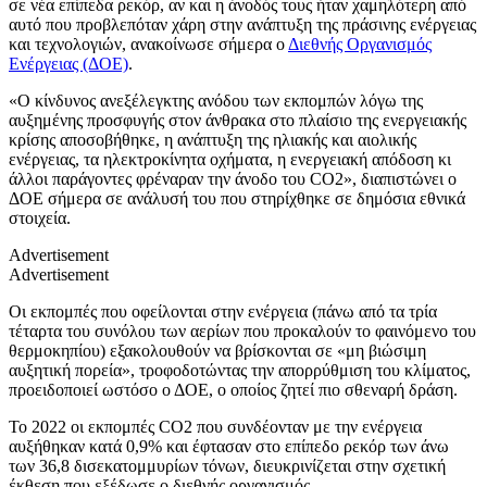
σε νέα επίπεδα ρεκόρ, αν και η άνοδός τους ήταν χαμηλότερη από
αυτό που προβλεπόταν χάρη στην ανάπτυξη της πράσινης ενέργειας
και τεχνολογιών, ανακοίνωσε σήμερα ο
Διεθνής Οργανισμός
Ενέργειας (ΔΟΕ)
.
«Ο κίνδυνος ανεξέλεγκτης ανόδου των εκπομπών λόγω της
αυξημένης προσφυγής στον άνθρακα στο πλαίσιο της ενεργειακής
κρίσης αποσοβήθηκε, η ανάπτυξη της ηλιακής και αιολικής
ενέργειας, τα ηλεκτροκίνητα οχήματα, η ενεργειακή απόδοση κι
άλλοι παράγοντες φρέναραν την άνοδο του CO2», διαπιστώνει ο
ΔΟΕ σήμερα σε ανάλυσή του που στηρίχθηκε σε δημόσια εθνικά
στοιχεία.
Advertisement
Advertisement
Οι εκπομπές που οφείλονται στην ενέργεια (πάνω από τα τρία
τέταρτα του συνόλου των αερίων που προκαλούν το φαινόμενο του
θερμοκηπίου) εξακολουθούν να βρίσκονται σε «μη βιώσιμη
αυξητική πορεία», τροφοδοτώντας την απορρύθμιση του κλίματος,
προειδοποιεί ωστόσο ο ΔΟΕ, ο οποίος ζητεί πιο σθεναρή δράση.
Το 2022 οι εκπομπές CO2 που συνδέονταν με την ενέργεια
αυξήθηκαν κατά 0,9% και έφτασαν στο επίπεδο ρεκόρ των άνω
των 36,8 δισεκατομμυρίων τόνων, διευκρινίζεται στην σχετική
έκθεση που εξέδωσε ο διεθνής οργανισμός.