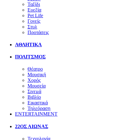
Ταξίδι
Ευεξία
Pet Life
Γονείς
Στυλ
Προτάσεις
ΑΘΛΗΤΙΚΑ
ΠΟΛΙΤΣΜΟΣ
Θέατρο
Μουσική
Χορός
Μουσεία
Σινεμά
Βιβλίο
Εικαστικά
Τηλεόραση
ENTERTAINMENT
22ΟΣ ΑΙΩΝΑΣ
Τεχνολογία