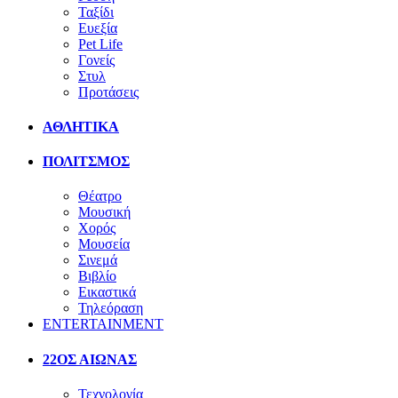
Ταξίδι
Ευεξία
Pet Life
Γονείς
Στυλ
Προτάσεις
ΑΘΛΗΤΙΚΑ
ΠΟΛΙΤΣΜΟΣ
Θέατρο
Μουσική
Χορός
Μουσεία
Σινεμά
Βιβλίο
Εικαστικά
Τηλεόραση
ENTERTAINMENT
22ΟΣ ΑΙΩΝΑΣ
Τεχνολογία