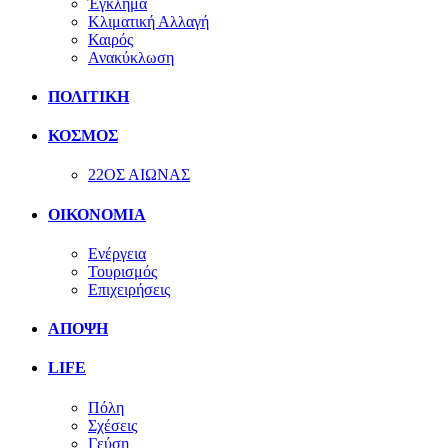
Έγκλημα
Κλιματική Αλλαγή
Καιρός
Ανακύκλωση
ΠΟΛΙΤΙΚΗ
ΚΟΣΜΟΣ
22ΟΣ ΑΙΩΝΑΣ
ΟΙΚΟΝΟΜΙΑ
Ενέργεια
Τουρισμός
Επιχειρήσεις
ΑΠΟΨΗ
LIFE
Πόλη
Σχέσεις
Γεύση