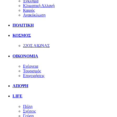
Έγκλημα
Κλιματική Αλλαγή
Καιρός
Ανακύκλωση
ΠΟΛΙΤΙΚΗ
ΚΟΣΜΟΣ
22ΟΣ ΑΙΩΝΑΣ
ΟΙΚΟΝΟΜΙΑ
Ενέργεια
Τουρισμός
Επιχειρήσεις
ΑΠΟΨΗ
LIFE
Πόλη
Σχέσεις
Γεύση