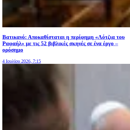
Βατικανό: Αποκαθίσταται η περίφημη «Λότζια του
Ραφαήλ» με τις 52 βιβλικές σκηνές σε ένα έργο –
ορόσημο
4 Ιουλίου 2026, 7:15