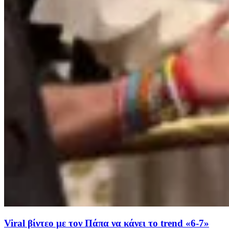
Viral βίντεο με τον Πάπα να κάνει το trend «6-7»