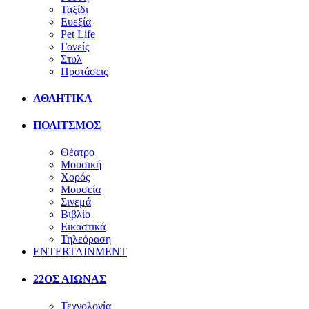
Ταξίδι
Ευεξία
Pet Life
Γονείς
Στυλ
Προτάσεις
ΑΘΛΗΤΙΚΑ
ΠΟΛΙΤΣΜΟΣ
Θέατρο
Μουσική
Χορός
Μουσεία
Σινεμά
Βιβλίο
Εικαστικά
Τηλεόραση
ENTERTAINMENT
22ΟΣ ΑΙΩΝΑΣ
Τεχνολογία