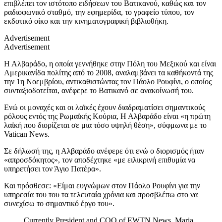
επιβλέπει τον ιστότοπο ειδήσεων του Βατικανού, καθώς και τον
ραδιοφωνικό σταθμό, την εφημερίδα, το γραφείο τύπου, τον
εκδοτικό οίκο και την κινηματογραφική βιβλιοθήκη.
Advertisement
Advertisement
Η Αλβαράδο, η οποία γεννήθηκε στην Πόλη του Μεξικού και είναι
Αμερικανίδα πολίτης από το 2008, αναλαμβάνει τα καθήκοντά της
την 1η Νοεμβρίου, αντικαθιστώντας τον Πάολο Ρουφίνι, ο οποίος
συνταξιοδοτείται, ανέφερε το Βατικανό σε ανακοίνωσή του.
Ενώ οι μοναχές και οι λαϊκές έχουν διαδραματίσει σημαντικούς
ρόλους εντός της Ρωμαϊκής Κούρια, Η Αλβαράδο είναι «η πρώτη
λαϊκή που διορίζεται σε μια τόσο υψηλή θέση», σύφμωνα με το
Vatican News.
Σε δήλωσή της, η Αλβαράδο ανέφερε ότι ενώ ο διορισμός ήταν
«απροσδόκητος», τον αποδέχτηκε «με ειλικρινή επιθυμία να
υπηρετήσει τον Άγιο Πατέρα».
Και πρόσθεσε: «Είμαι ευγνώμων στον Πάολο Ρουφίνι για την
υπηρεσία του του τα τελευταία χρόνια και προσβλέπω στο να
συνεχίσω το σημαντικό έργο του».
Currently President and COO of EWTN News, Maria