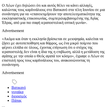
Ο Λέων έχει δηλώσει ότι και αυτός θέλει να κάνει αλλαγές,
καλώντας τους καρδινάλιους στο Βατικανό στα τέλη Ιουνίου σε μια
συνάντηση για να «επανεκτιμήσουν την αποτελεσματικότητα της
εκκλησιαστικής επικοινωνίας, συμπεριλαμβανομένης της Αγίας
Έδρας, από μια πιο σαφή ιεραποστολική οπτική γωνία».
Advertisement
«Ακόμα και όταν η εκκλησία βρίσκεται σε μειοψηφία, καλείται να
ζήσει με αυτοπεποίθηση και θάρρος, ως ένα μικρό ποίμνιο που
φέρνει ελπίδα σε όλους, έχοντας επίγνωση ότι ο στόχος της
ιεραποστολής δεν είναι η ίδια της η επιβίωση, αλλά η μετάδοση της
αγάπης με την οποία ο Θεός αγαπά τον κόσμο», έγραψε ο Λέων σε
επιστολή προς τους καρδινάλιους του, ανακοινώνοντας τη
συνάντηση.
Advertisement
Βατικανό
γυναίκα
διορισμός
Πάπας