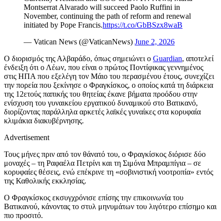
Montserrat Alvarado will succeed Paolo Ruffini in
November, continuing the path of reform and renewal
initiated by Pope Francis.
https://t.co/GbBSzx8waB
— Vatican News (@VaticanNews)
June 2, 2026
Ο διορισμός της Αλβαράδο, όπως σημειώνει ο
Guardian
, αποτελεί
ένδειξη ότι ο Λέων, που είναι ο πρώτος Ποντίφικας γεννημένος
στις ΗΠΑ που εξελέγη τον Μάιο του περασμένου έτους, συνεχίζει
την πορεία που ξεκίνησε ο Φραγκίσκος, ο οποίος κατά τη διάρκεια
της 12ετούς παπικής του θητείας έκανε βήματα προόδου στην
ενίσχυση του γυναικείου εργατικού δυναμικού στο Βατικανό,
διορίζοντας παράλληλα αρκετές λαϊκές γυναίκες στα κορυφαία
κλιμάκια διακυβέρνησης.
Advertisement
Τους μήνες πριν από τον θάνατό του, ο Φραγκίσκος διόρισε δύο
μοναχές – τη Ραφαέλα Πετρίνι και τη Σιμόνα Μπραμπίγια – σε
κορυφαίες θέσεις, ενώ επέκρινε τη «σοβινιστική νοοτροπία» εντός
της Καθολικής εκκλησίας.
Ο Φραγκίσκος εκσυγχρόνισε επίσης την επικοινωνία του
Βατικανού, κάνοντας το στυλ μηνυμάτων του λιγότερο επίσημο και
πιο προσιτό.