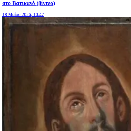
στο Βατικανό (βίντεο)
18 Μαΐου 2026, 10:47