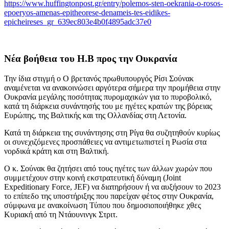
https://www.huffingtonpost.gr/entry/polemos-sten-oekrania-o-rosos-
epoeryos-amenas-epitheorese-denameis-tes-eidikes-
epicheireses_gr_639ec803e4b0f4895adc37e0
Νέα βοήθεια του Η.Β προς την Ουκρανία
Την ίδια στιγμή ο Ο βρετανός πρωθυπουργός Ρίσι Σούνακ
αναμένεται να ανακοινώσει αργότερα σήμερα την προμήθεια στην
Ουκρανία μεγάλης ποσότητας πυρομαχικών για το πυροβολικό,
κατά τη διάρκεια συνάντησής του με ηγέτες κρατών της βόρειας
Ευρώπης, της Βαλτικής και της Ολλανδίας στη Λετονία.
Κατά τη διάρκεια της συνάντησης στη Ρίγα θα συζητηθούν κυρίως
οι συνεχιζόμενες προσπάθειες να αντιμετωπιστεί η Ρωσία στα
νορδικά κράτη και στη Βαλτική.
Ο κ. Σούνακ θα ζητήσει από τους ηγέτες των άλλων χωρών που
συμμετέχουν στην κοινή εκστρατευτική δύναμη (Joint
Expeditionary Force, JEF) να διατηρήσουν ή να αυξήσουν το 2023
το επίπεδο της υποστήριξης που παρείχαν φέτος στην Ουκρανία,
σύμφωνα με ανακοίνωση Τύπου που δημοσιοποιήθηκε χθες
Κυριακή από τη Ντάουνινγκ Στριτ.