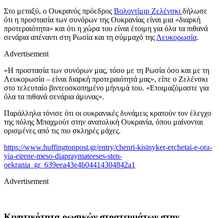
Στο μεταξύ, ο Ουκρανός πρόεδρος
Βολοντίμιρ Ζελένσκι
δήλωσε
ότι η προστασία των συνόρων της Ουκρανίας είναι μια «διαρκή
προτεραιότητα» και ότι η χώρα του είναι έτοιμη για όλα τα πιθανά
σενάρια απέναντι στη Ρωσία και τη σύμμαχό της
Λευκορωσία
.
Advertisement
«Η προστασία των συνόρων μας, τόσο με τη Ρωσία όσο και με τη
Λευκορωσία – είναι διαρκή προτεραιότητά μας», είπε ο Ζελένσκι
στο τελευταίο βιντεοσκοπημένο μήνυμά του. «Ετοιμαζόμαστε για
όλα τα πιθανά σενάρια άμυνας».
Παράλληλα τόνισε ότι οι ουκρανικές δυνάμεις κρατούν τον έλεγχο
της πόλης Μπαχμούτ στην ανατολική Ουκρανία, όπου μαίνονται
ορισμένες από τις πιο σκληρές μάχες.
https://www.huffingtonpost.gr/entry/chenri-kisinyker-erchetai-e-ora-
yia-eirene-meso-diapraymateeses-sten-
oekrania_gr_639eea43e4b04414304842a1
Advertisement
Κινητικότητα ρωσικών στρατευμάτων στην