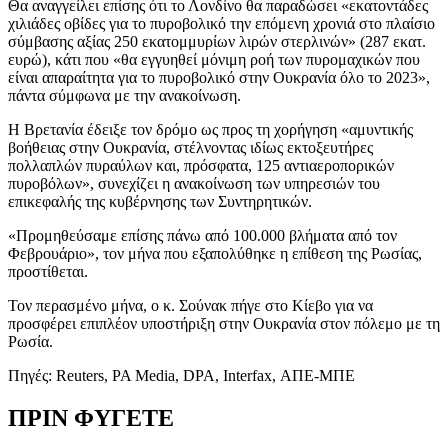
Θα αναγγείλει επίσης ότι το Λονδίνο θα παραδώσει «εκατοντάδες
χιλιάδες οβίδες για το πυροβολικό την επόμενη χρονιά στο πλαίσιο
σύμβασης αξίας 250 εκατομμυρίων λιρών στερλινών» (287 εκατ.
ευρώ), κάτι που «θα εγγυηθεί μόνιμη ροή των πυρομαχικών που
είναι απαραίτητα για το πυροβολικό στην Ουκρανία όλο το 2023»,
πάντα σύμφωνα με την ανακοίνωση.
Η Βρετανία έδειξε τον δρόμο ως προς τη χορήγηση «αμυντικής
βοήθειας στην Ουκρανία, στέλνοντας ιδίως εκτοξευτήρες
πολλαπλών πυραύλων και, πρόσφατα, 125 αντιαεροπορικών
πυροβόλων», συνεχίζει η ανακοίνωση των υπηρεσιών του
επικεφαλής της κυβέρνησης των Συντηρητικών.
«Προμηθεύσαμε επίσης πάνω από 100.000 βλήματα από τον
Φεβρουάριο», τον μήνα που εξαπολύθηκε η επίθεση της Ρωσίας,
προστίθεται.
Τον περασμένο μήνα, ο κ. Σούνακ πήγε στο Κίεβο για να
προσφέρει επιπλέον υποστήριξη στην Ουκρανία στον πόλεμο με τη
Ρωσία.
Πηγές: Reuters, PA Media, DPA, Interfax, ΑΠΕ-ΜΠΕ
ΠΡΙΝ ΦΥΓΕΤΕ