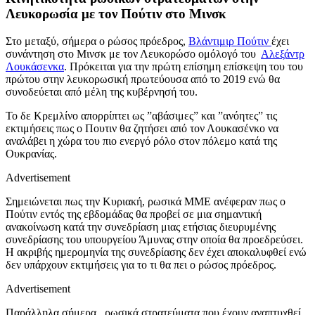
Λευκορωσία με τον Πούτιν στο Μινσκ
Στο μεταξύ, σήμερα ο ρώσος πρόεδρος,
Βλάντιμιρ Πούτιν
έχει
συνάντηση στο Μινσκ με τον Λευκορώσο ομόλογό του
Αλεξάντρ
Λουκάσενκα
. Πρόκειται για την πρώτη επίσημη επίσκεψη του του
πρώτου στην λευκορωσική πρωτεύουσα από το 2019 ενώ θα
συνοδεύεται από μέλη της κυβέρνησή του.
Το δε Κρεμλίνο απορρίπτει ως ”αβάσιμες” και ”ανόητες” τις
εκτιμήσεις πως ο Πουτιν θα ζητήσει από τον Λουκασένκο να
αναλάβει η χώρα του πιο ενεργό ρόλο στον πόλεμο κατά της
Ουκρανίας.
Advertisement
Σημειώνεται πως την Κυριακή, ρωσικά ΜΜΕ ανέφεραν πως ο
Πούτιν εντός της εβδομάδας θα προβεί σε μια σημαντική
ανακοίνωση κατά την συνεδρίαση μιας ετήσιας διευρυμένης
συνεδρίασης του υπουργείου Άμυνας στην οποία θα προεδρεύσει.
Η ακριβής ημερομηνία της συνεδρίασης δεν έχει αποκαλυφθεί ενώ
δεν υπάρχουν εκτιμήσεις για το τι θα πει ο ρώσος πρόεδρος.
Advertisement
Παράλληλα σήμερα, ρωσικά στρατεύματα που έχουν αναπτυχθεί