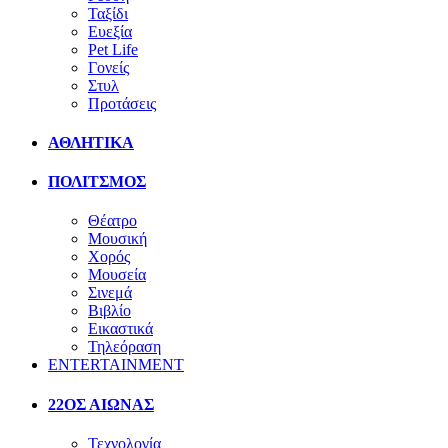
Ταξίδι
Ευεξία
Pet Life
Γονείς
Στυλ
Προτάσεις
ΑΘΛΗΤΙΚΑ
ΠΟΛΙΤΣΜΟΣ
Θέατρο
Μουσική
Χορός
Μουσεία
Σινεμά
Βιβλίο
Εικαστικά
Τηλεόραση
ENTERTAINMENT
22ΟΣ ΑΙΩΝΑΣ
Τεχνολογία