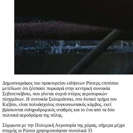
Δημοσιογράφος του πρακτορείου ειδήσεων Ρόιτερς επιτόπου
μετέδωσε ότι ξέσπασε πυρκαγιά στην κεντρική συνοικία
Σεβτσενκίβσκι, που γίνεται συχνά στόχος αεροπορικών
πληγμάτων. Η συνοικία Σολομιάνσκι, στο δυτικό τμήμα του
Κιέβου, είναι πολυάσχολος συγκοινωνιακός κόμβος, εκεί
βρίσκονται σιδηροδρομικός σταθμός και το ένα από τα δύο
πολιτικά αεροδρόμια της πόλης.
Σύμφωνα με την Πολεμική Αεροπορία της χώρας, σήμερα μέχρι
στιγμής οι Ρώσοι χρησιμοποίησαν συνολικά 35