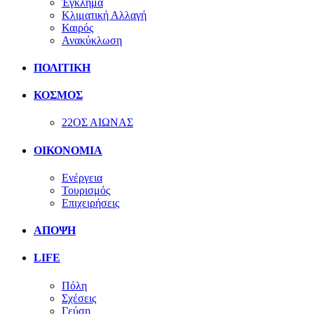
Έγκλημα
Κλιματική Αλλαγή
Καιρός
Ανακύκλωση
ΠΟΛΙΤΙΚΗ
ΚΟΣΜΟΣ
22ΟΣ ΑΙΩΝΑΣ
ΟΙΚΟΝΟΜΙΑ
Ενέργεια
Τουρισμός
Επιχειρήσεις
ΑΠΟΨΗ
LIFE
Πόλη
Σχέσεις
Γεύση