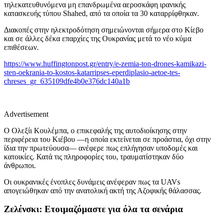
τηλεκατευθυνόμενα μη επανδρωμένα αεροσκάφη ιρανικής
κατασκευής τύπου Shahed, από τα οποία τα 30 καταρρίφθηκαν.
Διακοπές στην ηλεκτροδότηση σημειώνονται σήμερα στο Κίεβο
και σε άλλες δέκα επαρχίες της Ουκρανίας μετά το νέο κύμα
επιθέσεων.
https://www.huffingtonpost.gr/entry/e-zemia-ton-drones-kamikazi-
sten-oekrania-to-kostos-katarripses-eperdiplasio-aetoe-tes-
chreses_gr_635109dfe4b0e376dc140a1b
Advertisement
Ο Ολεξίι Κουλέμπα, ο επικεφαλής της αυτοδιοίκησης στην
περιφέρεια του Κιέβου —η οποία εκτείνεται σε προάστια, όχι στην
ίδια την πρωτεύουσα— ανέφερε πως επλήγησαν υποδομές και
κατοικίες. Κατά τις πληροφορίες του, τραυματίστηκαν δύο
άνθρωποι.
Οι ουκρανικές ένοπλες δυνάμεις ανέφεραν πως τα UAVs
απογειώθηκαν από την ανατολική ακτή της Αζοφικής θάλασσας.
Ζελένσκι: Ετοιμαζόμαστε για όλα τα σενάρια