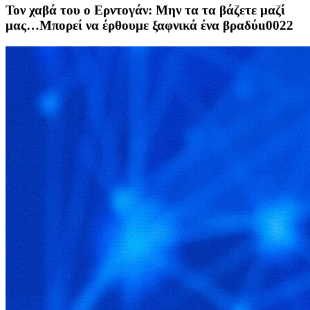
Τον χαβά του ο Ερντογάν: Μην τα τα βάζετε μαζί
μας…Μπορεί να έρθουμε ξαφνικά ένα βραδύu0022