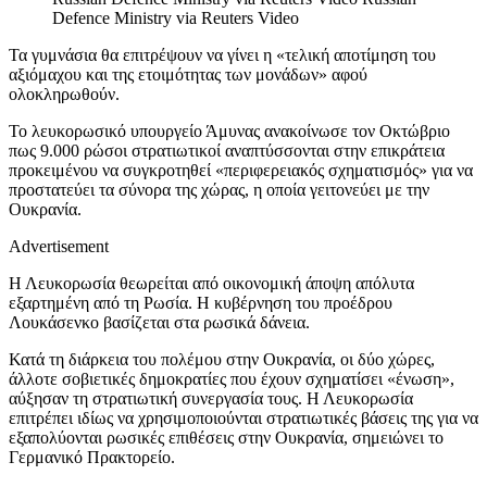
Defence Ministry via Reuters Video
Τα γυμνάσια θα επιτρέψουν να γίνει η «τελική αποτίμηση του
αξιόμαχου και της ετοιμότητας των μονάδων» αφού
ολοκληρωθούν.
Το λευκορωσικό υπουργείο Άμυνας ανακοίνωσε τον Οκτώβριο
πως 9.000 ρώσοι στρατιωτικοί αναπτύσσονται στην επικράτεια
προκειμένου να συγκροτηθεί «περιφερειακός σχηματισμός» για να
προστατεύει τα σύνορα της χώρας, η οποία γειτονεύει με την
Ουκρανία.
Advertisement
Η Λευκορωσία θεωρείται από οικονομική άποψη απόλυτα
εξαρτημένη από τη Ρωσία. Η κυβέρνηση του προέδρου
Λουκάσενκο βασίζεται στα ρωσικά δάνεια.
Κατά τη διάρκεια του πολέμου στην Ουκρανία, οι δύο χώρες,
άλλοτε σοβιετικές δημοκρατίες που έχουν σχηματίσει «ένωση»,
αύξησαν τη στρατιωτική συνεργασία τους. Η Λευκορωσία
επιτρέπει ιδίως να χρησιμοποιούνται στρατιωτικές βάσεις της για να
εξαπολύονται ρωσικές επιθέσεις στην Ουκρανία, σημειώνει το
Γερμανικό Πρακτορείο.