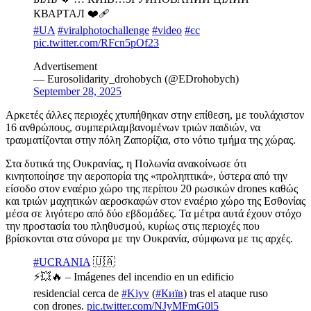
КВАРТАЛ ❤️‍🩹
#UA
#viralphotochallenge
#video
#єс
pic.twitter.com/RFcn5pOf23
Advertisement
— Eurosolidarity_drohobych (@EDrohobych)
September 28, 2025
Αρκετές άλλες περιοχές χτυπήθηκαν στην επίθεση, με τουλάχιστον
16 ανθρώπους, συμπεριλαμβανομένων τριών παιδιών, να
τραυματίζονται στην πόλη Ζαπορίζια, στο νότιο τμήμα της χώρας.
Στα δυτικά της Ουκρανίας, η Πολωνία ανακοίνωσε ότι
κινητοποίησε την αεροπορία της «προληπτικά», ύστερα από την
είσοδο στον εναέριο χώρο της περίπου 20 ρωσικών drones καθώς
και τριών μαχητικών αεροσκαφών στον εναέριο χώρο της Εσθονίας
μέσα σε λιγότερο από δύο εβδομάδες. Τα μέτρα αυτά έχουν στόχο
την προστασία του πληθυσμού, κυρίως στις περιοχές που
βρίσκονται στα σύνορα με την Ουκρανία, σύμφωνα με τις αρχές.
#UCRANIA
🇺🇦
⚡️💥🔥 – Imágenes del incendio en un edificio
residencial cerca de
#Kiyv
(
#Київ
) tras el ataque ruso
con drones.
pic.twitter.com/NJyMFmG0l5