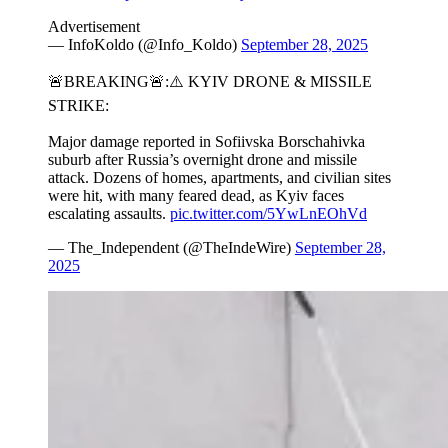
Advertisement
— InfoKoldo (@Info_Koldo)
September 28, 2025
🚨BREAKING🚨:⚠️ KYIV DRONE & MISSILE
STRIKE:
Major damage reported in Sofiivska Borschahivka
suburb after Russia’s overnight drone and missile
attack. Dozens of homes, apartments, and civilian sites
were hit, with many feared dead, as Kyiv faces
escalating assaults.
pic.twitter.com/5YwLnEOhVd
— The_Independent (@TheIndeWire)
September 28,
2025