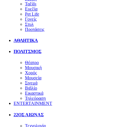
Ταξίδι
Ευεξία
Pet Life
Γονείς
Στυλ
Προτάσεις
ΑΘΛΗΤΙΚΑ
ΠΟΛΙΤΣΜΟΣ
Θέατρο
Μουσική
Χορός
Μουσεία
Σινεμά
Βιβλίο
Εικαστικά
Τηλεόραση
ENTERTAINMENT
22ΟΣ ΑΙΩΝΑΣ
Τεχνολογία