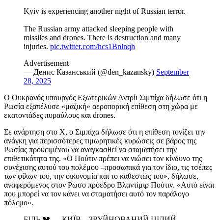
Kyiv is experiencing another night of Russian terror.
The Russian army attacked sleeping people with
missiles and drones. There is destruction and many
injuries.
pic.twitter.com/hcs1Bnlnqh
Advertisement
— Денис Казанський (@den_kazansky)
September
28, 2025
Ο Ουκρανός υπουργός Εξωτερικών Αντρίι Σιμπίχα δήλωσε ότι η
Ρωσία εξαπέλυσε «μαζική» αεροπορική επίθεση στη χώρα με
εκατοντάδες πυραύλους και drones.
Σε ανάρτηση στο Χ, ο Σιμπίχα δήλωσε ότι η επίθεση τονίζει την
ανάγκη για περισσότερες τιμωρητικές κυρώσεις σε βάρος της
Ρωσίας προκειμένου να αναγκασθεί να σταματήσει την
επιθετικότητα της. «Ο Πούτιν πρέπει να νιώσει τον κίνδυνο της
συνέχισης αυτού του πολέμου –προσωπικά για τον ίδιο, τις τσέπες
των φίλων του, την οικονομία και το καθεστώς του», δήλωσε,
αναφερόμενος στον Ρώσο πρόεδρο Βλαντίμιρ Πούτιν. «Αυτό είναι
που μπορεί να τον κάνει να σταματήσει αυτό τον παράλογο
πόλεμο».
БІЛЬ 💔 … КИЇВ…ЗРУЙНОВАНИЙ ЦІЛИЙ