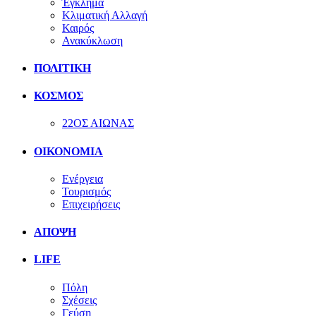
Έγκλημα
Κλιματική Αλλαγή
Καιρός
Ανακύκλωση
ΠΟΛΙΤΙΚΗ
ΚΟΣΜΟΣ
22ΟΣ ΑΙΩΝΑΣ
ΟΙΚΟΝΟΜΙΑ
Ενέργεια
Τουρισμός
Επιχειρήσεις
ΑΠΟΨΗ
LIFE
Πόλη
Σχέσεις
Γεύση