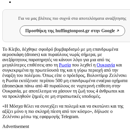
Για να μας βλέπεις πιο συχνά στα αποτελέσματα αναζήτησης
Προσθήκη της huffingtonpost.gr στην Google
Το Κίεβο, δέχθηκε σφοδρό βομβαρδισμό με μη επανδρωμένα
αεροσκάφη (drones) και πυραύλους νωρίς σήμερα, με
ανεξάρτητους παρατηρητές να κάνουν λόγο για μια από τις
μεγαλύτερες επιθέσεις απο τη
Ρωσία
που λεχθεί η
Ουκρανία
και
συγκεκριμένα ηγ πρωτεύουσά της και η γύρω περιοχή από την
έναρξη του πολέμου. Όπως είπε ο πρόεδρος, Βολοντίμιρ Ζελένσκι
η Ρωσία εκτόξευσε περίπου 500 μη επανδρωμένα εναέρια οχήματα
(drones)και πάνω από 40 πυραύλους σε νυχτερινή επίθεση στην
Ουκρανία, με αποτέλεσμα να χάσουν τη ζωή τους 4 άνθρωποι και
να προκληθούν ζημιές σε μη στρατιωτικές υποδομές.
«Η Μόσχα θέλει να συνεχίζει να πολεμά και να σκοτώνει και της
αξίζει μόνο η πιο σκληρή πίεση από τον κόσμο», δήλωσε ο
Ζελένσκι μέσω της εφαρμογής Telegram.
Advertisement