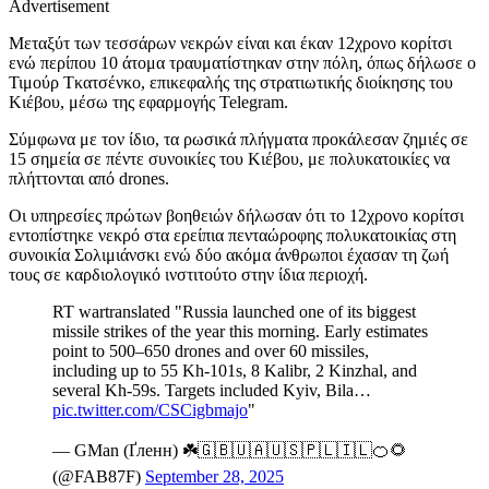
Advertisement
Μεταξύτ των τεσσάρων νεκρών είναι και έκαν 12χρονο κορίτσι
ενώ περίπου 10 άτομα τραυματίστηκαν στην πόλη, όπως δήλωσε ο
Τιμούρ Τκατσένκο, επικεφαλής της στρατιωτικής διοίκησης του
Κιέβου, μέσω της εφαρμογής Telegram.
Σύμφωνα με τον ίδιο, τα ρωσικά πλήγματα προκάλεσαν ζημιές σε
15 σημεία σε πέντε συνοικίες του Κιέβου, με πολυκατοικίες να
πλήττονται από drones.
Οι υπηρεσίες πρώτων βοηθειών δήλωσαν ότι το 12χρονο κορίτσι
εντοπίστηκε νεκρό στα ερείπια πενταώροφης πολυκατοικίας στη
συνοικία Σολιμιάνσκι ενώ δύο ακόμα άνθρωποι έχασαν τη ζωή
τους σε καρδιολογικό ινστιτούτο στην ίδια περιοχή.
RT wartranslated "Russia launched one of its biggest
missile strikes of the year this morning. Early estimates
point to 500–650 drones and over 60 missiles,
including up to 55 Kh-101s, 8 Kalibr, 2 Kinzhal, and
several Kh-59s. Targets included Kyiv, Bila…
pic.twitter.com/CSCigbmajo
"
— GMan (Ґленн) ☘️🇬🇧🇺🇦🇺🇸🇵🇱🇮🇱🍊🌻
(@FAB87F)
September 28, 2025