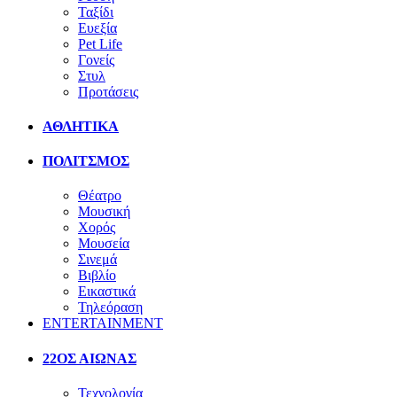
Ταξίδι
Ευεξία
Pet Life
Γονείς
Στυλ
Προτάσεις
ΑΘΛΗΤΙΚΑ
ΠΟΛΙΤΣΜΟΣ
Θέατρο
Μουσική
Χορός
Μουσεία
Σινεμά
Βιβλίο
Εικαστικά
Τηλεόραση
ENTERTAINMENT
22ΟΣ ΑΙΩΝΑΣ
Τεχνολογία