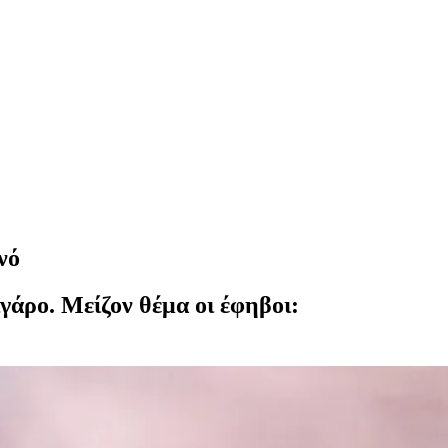
νό
ιγάρο. Μείζον θέμα οι έφηβοι: