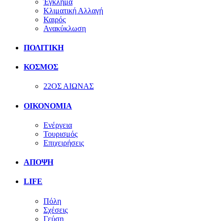
Έγκλημα
Κλιματική Αλλαγή
Καιρός
Ανακύκλωση
ΠΟΛΙΤΙΚΗ
ΚΟΣΜΟΣ
22ΟΣ ΑΙΩΝΑΣ
ΟΙΚΟΝΟΜΙΑ
Ενέργεια
Τουρισμός
Επιχειρήσεις
ΑΠΟΨΗ
LIFE
Πόλη
Σχέσεις
Γεύση