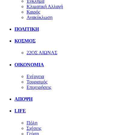
Έγκλημα
Κλιματική Αλλαγή
Καιρός
Ανακύκλωση
ΠΟΛΙΤΙΚΗ
ΚΟΣΜΟΣ
22ΟΣ ΑΙΩΝΑΣ
ΟΙΚΟΝΟΜΙΑ
Ενέργεια
Τουρισμός
Επιχειρήσεις
ΑΠΟΨΗ
LIFE
Πόλη
Σχέσεις
Γεύση