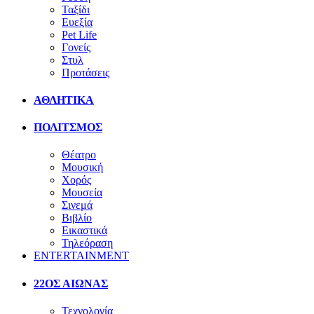
Ταξίδι
Ευεξία
Pet Life
Γονείς
Στυλ
Προτάσεις
ΑΘΛΗΤΙΚΑ
ΠΟΛΙΤΣΜΟΣ
Θέατρο
Μουσική
Χορός
Μουσεία
Σινεμά
Βιβλίο
Εικαστικά
Τηλεόραση
ENTERTAINMENT
22ΟΣ ΑΙΩΝΑΣ
Τεχνολογία