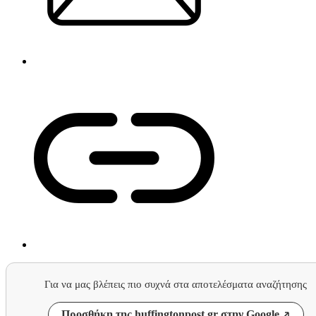
Για να μας βλέπεις πιο συχνά στα αποτελέσματα αναζήτησης
Προσθήκη της huffingtonpost.gr στην Google