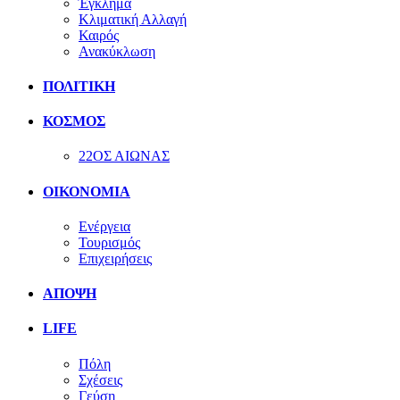
Έγκλημα
Κλιματική Αλλαγή
Καιρός
Ανακύκλωση
ΠΟΛΙΤΙΚΗ
ΚΟΣΜΟΣ
22ΟΣ ΑΙΩΝΑΣ
ΟΙΚΟΝΟΜΙΑ
Ενέργεια
Τουρισμός
Επιχειρήσεις
ΑΠΟΨΗ
LIFE
Πόλη
Σχέσεις
Γεύση