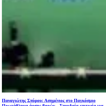
Παναγιώτης Σπύρου: Ασημένιος στο Παγκόσμιο
Πρωτάθλημα άρσης βαρών – Σπουδαία επιτυχία για