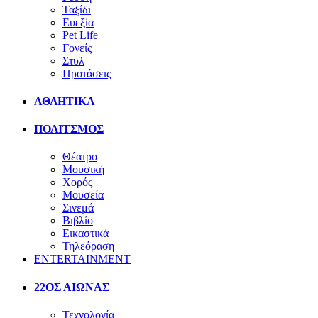
Ταξίδι
Ευεξία
Pet Life
Γονείς
Στυλ
Προτάσεις
ΑΘΛΗΤΙΚΑ
ΠΟΛΙΤΣΜΟΣ
Θέατρο
Μουσική
Χορός
Μουσεία
Σινεμά
Βιβλίο
Εικαστικά
Τηλεόραση
ENTERTAINMENT
22ΟΣ ΑΙΩΝΑΣ
Τεχνολογία