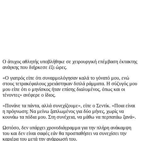
Ο άτυχος αθλητής υποβλήθηκε σε χειρουργική επέμβαση έκτακτης
ανάγκης που διήρκεσε έξι ώρες.
«Ο γιατρός είπε ότι συναρμολόγησαν καλά το γόνατό μου, ενώ
στους τετρακέφαλους χρειάστηκαν διπλά ράμματα. Η σύζυγός μου
μου είπε ότι ο μηνίσκος ήταν επίσης διαλυμένος, όπως και οι
τένοντες» ανέφερε ο ίδιος.
«Πονάνε τα πάντα, αλλά συνεχίζουμε», είπε ο Σεντίκ. «Ποια είναι
η πρόγνωση; Να μείνω ξαπλωμένος για δύο μήνες, χωρίς να
κουνάω τα πόδια μου. Στη συνέχεια, να μάθω να περπατάω ξανά».
Ωστόσο, δεν υπάρχει χρονοδιάγραμμα για την πλήρη ανάκαμψη
του και δεν είναι σαφές εάν θα προσπαθήσει να συνεχίσει την
καριέρα του μετά την ανάρρωσή του.