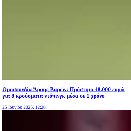
Ομοσπονδία Άρσης Βαρών: Πρόστιμο 48.000 ευρώ
για 8 κρούσματα ντόπινγκ μέσα σε 1 χρόνο
25 Ιουνίου 2025, 12:20