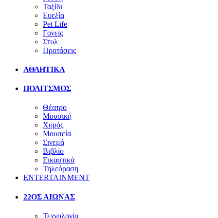
Ταξίδι
Ευεξία
Pet Life
Γονείς
Στυλ
Προτάσεις
ΑΘΛΗΤΙΚΑ
ΠΟΛΙΤΣΜΟΣ
Θέατρο
Μουσική
Χορός
Μουσεία
Σινεμά
Βιβλίο
Εικαστικά
Τηλεόραση
ENTERTAINMENT
22ΟΣ ΑΙΩΝΑΣ
Τεχνολογία