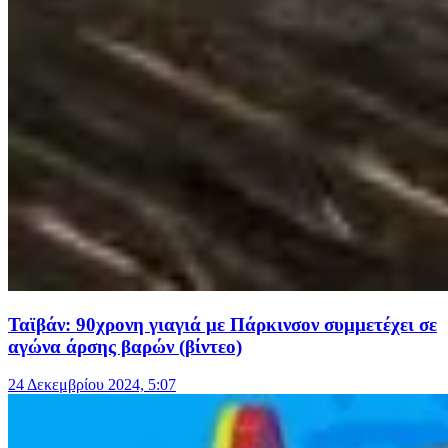
Ταϊβάν: 90χρονη γιαγιά με Πάρκινσον συμμετέχει σε
αγώνα άρσης βαρών (βίντεο)
24 Δεκεμβρίου 2024, 5:07