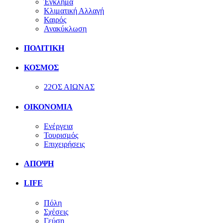
Έγκλημα
Κλιματική Αλλαγή
Καιρός
Ανακύκλωση
ΠΟΛΙΤΙΚΗ
ΚΟΣΜΟΣ
22ΟΣ ΑΙΩΝΑΣ
ΟΙΚΟΝΟΜΙΑ
Ενέργεια
Τουρισμός
Επιχειρήσεις
ΑΠΟΨΗ
LIFE
Πόλη
Σχέσεις
Γεύση