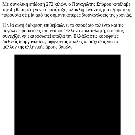
Με συνολική επίδοση 272 κιλών, ο Παναγιώτης Σπύρου κατέλαβε
την 4η θέση στη γενική κατάταξη, ολοκληρώνοντας μια εξαιρετική
παρουσία σε μία από τις σημαντικότερες διοργανώσεις της χρονιάς.
Η νέα αυτή διάκριση επιβεβαιώνει το σπουδαίο ταλέντο και τις
μεγάλες προοπτικές του νεαρού Έλληνα πρωταθλητή, ο οποίος
συνεχίζει να εκπροσωπεί επάξια την Ελλάδα στις κορυφαίες
διεθνείς διοργανώσεις, αφήνοντας πολλές υποσχέσεις για το
μέλλον της ελληνικής άρσης βαρών.