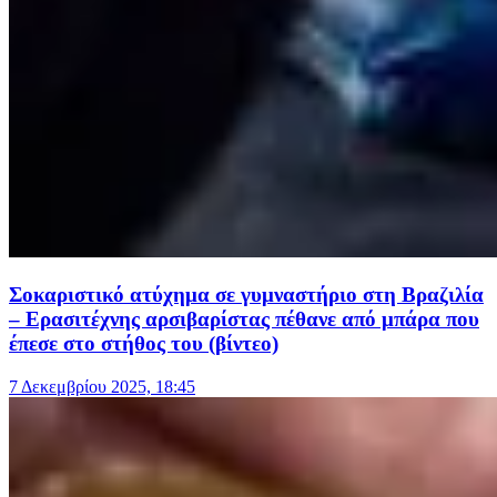
Σοκαριστικό ατύχημα σε γυμναστήριο στη Βραζιλία
– Ερασιτέχνης αρσιβαρίστας πέθανε από μπάρα που
έπεσε στο στήθος του (βίντεο)
7 Δεκεμβρίου 2025, 18:45