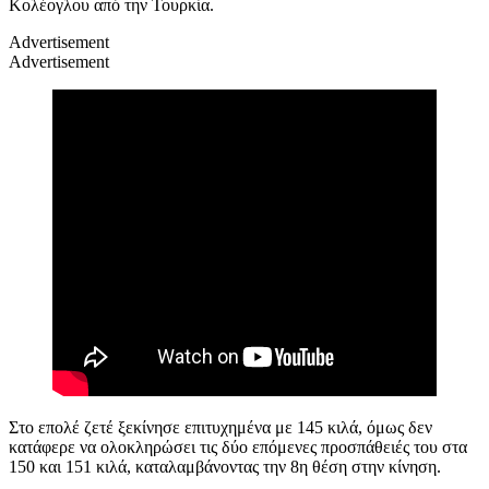
Κολέογλου από την Τουρκία.
Advertisement
Advertisement
Στο επολέ ζετέ ξεκίνησε επιτυχημένα με 145 κιλά, όμως δεν
κατάφερε να ολοκληρώσει τις δύο επόμενες προσπάθειές του στα
150 και 151 κιλά, καταλαμβάνοντας την 8η θέση στην κίνηση.