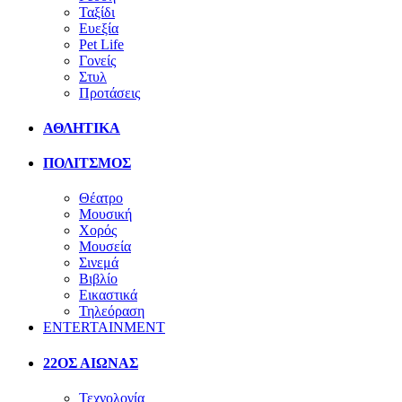
Ταξίδι
Ευεξία
Pet Life
Γονείς
Στυλ
Προτάσεις
ΑΘΛΗΤΙΚΑ
ΠΟΛΙΤΣΜΟΣ
Θέατρο
Μουσική
Χορός
Μουσεία
Σινεμά
Βιβλίο
Εικαστικά
Τηλεόραση
ENTERTAINMENT
22ΟΣ ΑΙΩΝΑΣ
Τεχνολογία