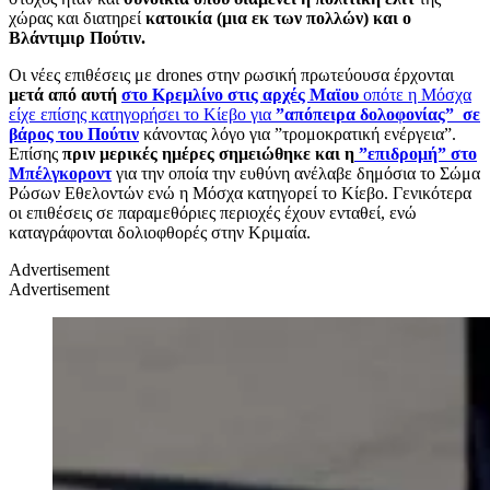
χώρας και διατηρεί
κατοικία (μια εκ των πολλών) και ο
Βλάντιμιρ Πούτιν.
Οι νέες επιθέσεις με drones στην ρωσική πρωτεύουσα έρχονται
μετά από αυτή
στο Κρεμλίνο στις αρχές Μαϊου
οπότε η Μόσχα
είχε επίσης κατηγορήσει το Κίεβο για
”απόπειρα δολοφονίας” σε
βάρος του Πούτιν
κάνοντας λόγο για ”τρομοκρατική ενέργεια”.
Επίσης
πριν μερικές ημέρες σημειώθηκε και η
”επιδρομή” στο
Μπέλγκοροντ
για την οποία την ευθύνη ανέλαβε δημόσια το Σώμα
Ρώσων Εθελοντών ενώ η Μόσχα κατηγορεί το Κίεβο. Γενικότερα
οι επιθέσεις σε παραμεθόριες περιοχές έχουν ενταθεί, ενώ
καταγράφονται δολιοφθορές στην Κριμαία.
Advertisement
Advertisement