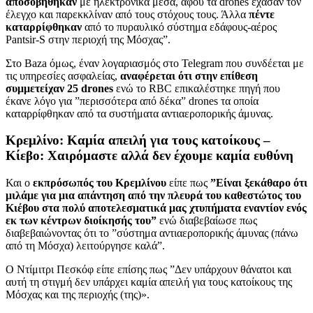
αποσοβήθηκαν
με ηλεκτρονικά μέσα, αφού τα drones έχασαν τον
έλεγχο και παρεκκλίναν από τους στόχους τους. Άλλα
πέντε
καταρρίφθηκαν
από το πυραυλικό σύστημα εδάφους-αέρος
Pantsir-S στην περιοχή της Μόσχας”.
Στο Baza όμως, έναν λογαριασμός στο Telegram που συνδέεται με
τις υπηρεσίες ασφαλείας,
αναφέρεται ότι στην επίθεση
συμμετείχαν 25 drones
ενώ το RBC επικαλέστηκε πηγή που
έκανε λόγο για ”περισσότερα από δέκα” drones τα οποία
καταρρίφθηκαν από τα συστήματα αντιαεροπορικής άμυνας.
Κρεμλίνο: Καμία απειλή για τους κατοίκους –
Κίεβο: Χαιρόμαστε αλλά δεν έχουμε καμία ευθύνη
Και ο
εκπρόσωπός του Κρεμλίνου
είπε πως
”
Είναι ξεκάθαρο ότι
μιλάμε για μια απάντηση από την πλευρά του καθεστώτος του
Κιέβου στα πολύ αποτελεσματικά μας χτυπήματα εναντίον ενός
εκ των κέντρων διοίκησής του”
ενώ διαβεβαίωσε πως
διαβεβαιώνοντας ότι το ”σύστημα αντιαεροπορικής άμυνας (πάνω
από τη Μόσχα) λειτούργησε καλά”.
Ο Ντίμιτρι Πεσκόφ είπε επίσης πως ”Δεν υπάρχουν θάνατοι και
αυτή τη στιγμή δεν υπάρχει καμία απειλή για τους κατοίκους της
Μόσχας και της περιοχής (της)».