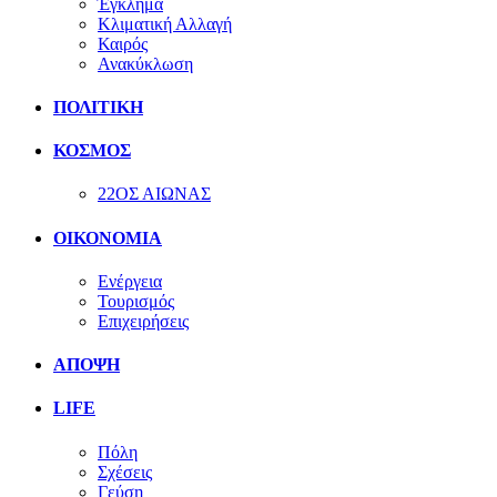
Έγκλημα
Κλιματική Αλλαγή
Καιρός
Ανακύκλωση
ΠΟΛΙΤΙΚΗ
ΚΟΣΜΟΣ
22ΟΣ ΑΙΩΝΑΣ
ΟΙΚΟΝΟΜΙΑ
Ενέργεια
Τουρισμός
Επιχειρήσεις
ΑΠΟΨΗ
LIFE
Πόλη
Σχέσεις
Γεύση