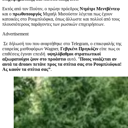
Εκτός από τον Πούτιν, ο πρώην πρόεδρος
Ντμίτρι Μεντβέντεφ
και ο
πρωθυπουργός
Μιχαήλ Μισούστιν λέγεται πως έχουν
κατοικίες στο Ρουμπλιόφκα, όπως άλλωστε και πολλοί από τους
πλουσιότερους παράγοντες των ρωσικών επιχειρήσεων.
Advertisement
Σε δήλωσή του που αναρτήθηκε στο Telegram, ο επικεφαλής της
εταιρείας μισθοφόρων Wagner,
Γεβγκένι Πριγκόζιν
είπε πως οι
επιθέσεις έγιναν επειδή
υψηλόβαθμοι στρατιωτικοί
αξιωματούχοι ζουν στο προάστιο
αυτό. ”
Ποιος νοιάζεται αν
αυτά τα drones πετάνε προς τα σπίτια σας στο Ρουμπλιόφκα!
Ας καούν τα σπίτια σας”
.