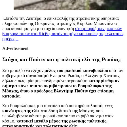
Ωστόσο την Δευτέρα, ο επικεφαλής της στρατιωτικής υπηρεσίας
πληροφοριών της Ουκρανίας, στρατηγός Κύριλλο Μπουντάνοφ
προειδοποίησε για μια ταχεία απάντηση
στο μπαράζ των ρωσικών
βομβαρδισμών στο Κίεβο, αυτόν το μήνα και κυρίως τις τελευταίες
ημέρες.
Advertisement
Στόχος και Πούτιν και η πολιτική ελίτ της Ρωσίας;
Στο μεταξύ ένα εξέχον
μέλος του ρωσικού κοινοβουλίου
από τον
κυβερνητικό συνασπισμό Ενωμένη Ρωσία, ο Αλεξάντρ Χινστάιν,
δήλωσε πως τρία μη επανδρωμένα αεροσκάφη
καταρρίφθηκαν
σήμερα πάνω από το ακριβό προάστιο Ρουμπλιόφκα της
Μόσχας, όπου ο πρόεδρος Βλαντίμιρ Πούτιν έχει επίσημη
κατοικία.
Στο Ρουμπλιόφκα, μια συστάδα από αυστηρά φυλασσόμενες
κοινότητες της ελίτ
στα δάση δυτικά της Μόσχας, που
περιλάμβαναν κάποτε μερικά από τα πιο ακριβά ακίνητα στον
κόσμο,
κατοικεί μεγάλο μέρος της ρωσικής πολιτικής,
επιχειρηματικής και πολιτιστικής ελίτ.