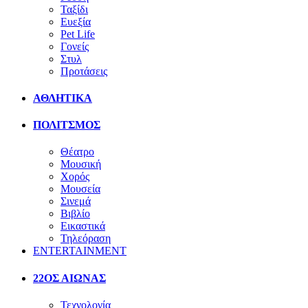
Ταξίδι
Ευεξία
Pet Life
Γονείς
Στυλ
Προτάσεις
ΑΘΛΗΤΙΚΑ
ΠΟΛΙΤΣΜΟΣ
Θέατρο
Μουσική
Χορός
Μουσεία
Σινεμά
Βιβλίο
Εικαστικά
Τηλεόραση
ENTERTAINMENT
22ΟΣ ΑΙΩΝΑΣ
Τεχνολογία