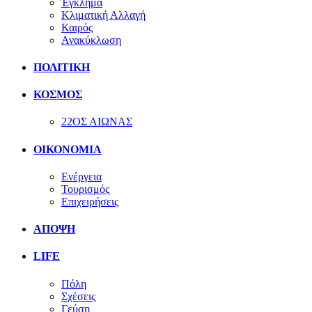
Έγκλημα
Κλιματική Αλλαγή
Καιρός
Ανακύκλωση
ΠΟΛΙΤΙΚΗ
ΚΟΣΜΟΣ
22ΟΣ ΑΙΩΝΑΣ
ΟΙΚΟΝΟΜΙΑ
Ενέργεια
Τουρισμός
Επιχειρήσεις
ΑΠΟΨΗ
LIFE
Πόλη
Σχέσεις
Γεύση