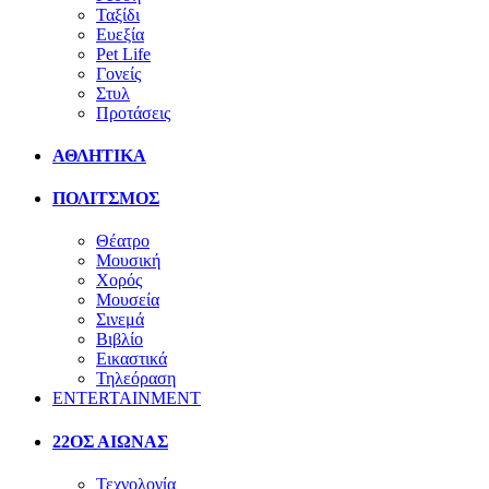
Ταξίδι
Ευεξία
Pet Life
Γονείς
Στυλ
Προτάσεις
ΑΘΛΗΤΙΚΑ
ΠΟΛΙΤΣΜΟΣ
Θέατρο
Μουσική
Χορός
Μουσεία
Σινεμά
Βιβλίο
Εικαστικά
Τηλεόραση
ENTERTAINMENT
22ΟΣ ΑΙΩΝΑΣ
Τεχνολογία