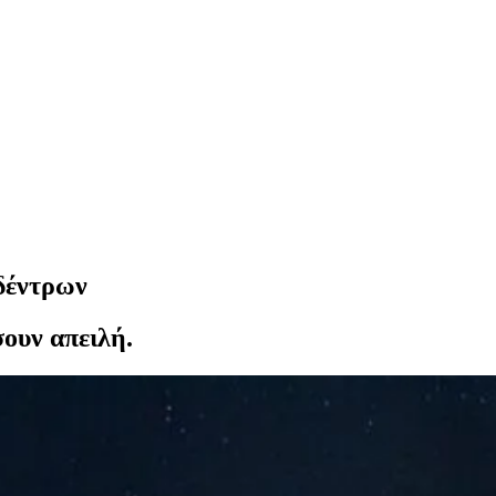
δέντρων
ουν απειλή.