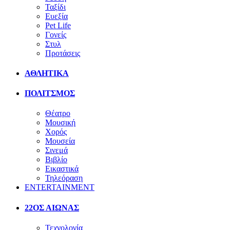
Ταξίδι
Ευεξία
Pet Life
Γονείς
Στυλ
Προτάσεις
ΑΘΛΗΤΙΚΑ
ΠΟΛΙΤΣΜΟΣ
Θέατρο
Μουσική
Χορός
Μουσεία
Σινεμά
Βιβλίο
Εικαστικά
Τηλεόραση
ENTERTAINMENT
22ΟΣ ΑΙΩΝΑΣ
Τεχνολογία