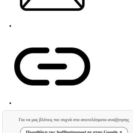
Για να μας βλέπεις πιο συχνά στα αποτελέσματα αναζήτησης
Προσθήκη της huffingtonpost.gr στην Google