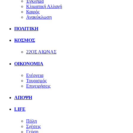
Έγκλημα
Κλιματική Αλλαγή
Καιρός
Ανακύκλωση
ΠΟΛΙΤΙΚΗ
ΚΟΣΜΟΣ
22ΟΣ ΑΙΩΝΑΣ
ΟΙΚΟΝΟΜΙΑ
Ενέργεια
Τουρισμός
Επιχειρήσεις
ΑΠΟΨΗ
LIFE
Πόλη
Σχέσεις
Γεύση