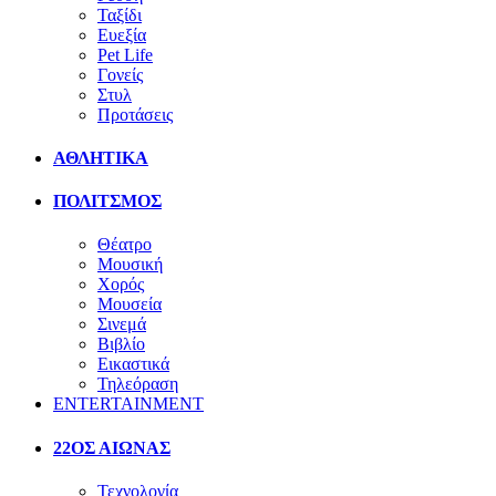
Ταξίδι
Ευεξία
Pet Life
Γονείς
Στυλ
Προτάσεις
ΑΘΛΗΤΙΚΑ
ΠΟΛΙΤΣΜΟΣ
Θέατρο
Μουσική
Χορός
Μουσεία
Σινεμά
Βιβλίο
Εικαστικά
Τηλεόραση
ENTERTAINMENT
22ΟΣ ΑΙΩΝΑΣ
Τεχνολογία