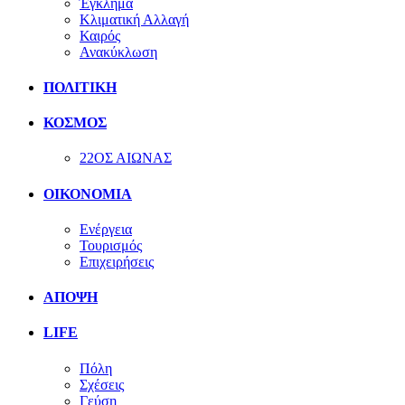
Έγκλημα
Κλιματική Αλλαγή
Καιρός
Ανακύκλωση
ΠΟΛΙΤΙΚΗ
ΚΟΣΜΟΣ
22ΟΣ ΑΙΩΝΑΣ
ΟΙΚΟΝΟΜΙΑ
Ενέργεια
Τουρισμός
Επιχειρήσεις
ΑΠΟΨΗ
LIFE
Πόλη
Σχέσεις
Γεύση