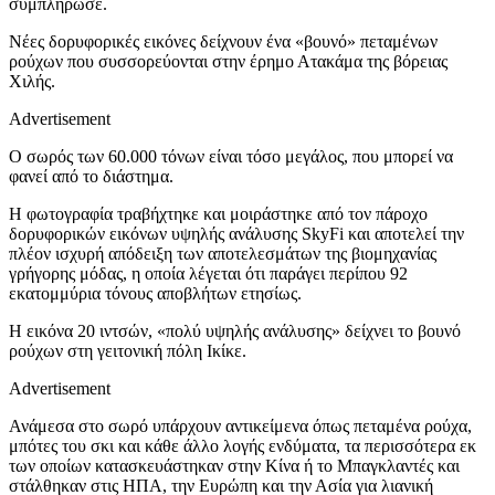
συμπλήρωσε.
Νέες δορυφορικές εικόνες δείχνουν ένα «βουνό» πεταμένων
ρούχων που συσσορεύονται στην έρημο Ατακάμα της βόρειας
Χιλής.
Advertisement
Ο σωρός των 60.000 τόνων είναι τόσο μεγάλος, που μπορεί να
φανεί από το διάστημα.
Η φωτογραφία τραβήχτηκε και μοιράστηκε από τον πάροχο
δορυφορικών εικόνων υψηλής ανάλυσης SkyFi και αποτελεί την
πλέον ισχυρή απόδειξη των αποτελεσμάτων της βιομηχανίας
γρήγορης μόδας, η οποία λέγεται ότι παράγει περίπου 92
εκατομμύρια τόνους αποβλήτων ετησίως.
Η εικόνα 20 ιντσών, «πολύ υψηλής ανάλυσης» δείχνει το βουνό
ρούχων στη γειτονική πόλη Ικίκε.
Advertisement
Ανάμεσα στο σωρό υπάρχουν αντικείμενα όπως πεταμένα ρούχα,
μπότες του σκι και κάθε άλλο λογής ενδύματα, τα περισσότερα εκ
των οποίων κατασκευάστηκαν στην Κίνα ή το Μπαγκλαντές και
στάλθηκαν στις ΗΠΑ, την Ευρώπη και την Ασία για λιανική