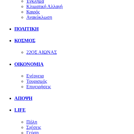
Έγκλημα
Κλιματική Αλλαγή
Καιρός
Ανακύκλωση
ΠΟΛΙΤΙΚΗ
ΚΟΣΜΟΣ
22ΟΣ ΑΙΩΝΑΣ
ΟΙΚΟΝΟΜΙΑ
Ενέργεια
Τουρισμός
Επιχειρήσεις
ΑΠΟΨΗ
LIFE
Πόλη
Σχέσεις
Γεύση