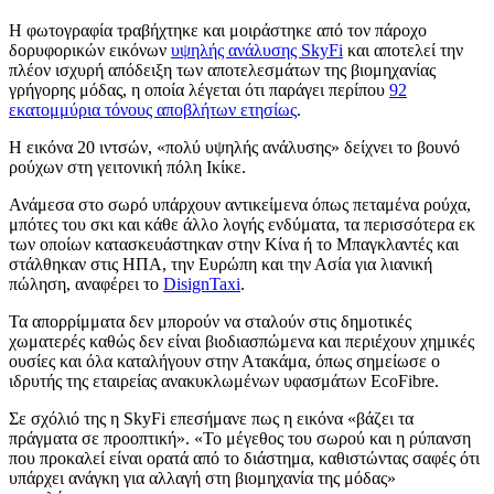
Η φωτογραφία τραβήχτηκε και μοιράστηκε από τον πάροχο
δορυφορικών εικόνων
υψηλής ανάλυσης SkyFi
και αποτελεί την
πλέον ισχυρή απόδειξη των αποτελεσμάτων της βιομηχανίας
γρήγορης μόδας, η οποία λέγεται ότι παράγει περίπου
92
εκατομμύρια τόνους αποβλήτων ετησίως
.
Η εικόνα 20 ιντσών, «πολύ υψηλής ανάλυσης» δείχνει το βουνό
ρούχων στη γειτονική πόλη Ικίκε.
Ανάμεσα στο σωρό υπάρχουν αντικείμενα όπως πεταμένα ρούχα,
μπότες του σκι και κάθε άλλο λογής ενδύματα, τα περισσότερα εκ
των οποίων κατασκευάστηκαν στην Κίνα ή το Μπαγκλαντές και
στάλθηκαν στις ΗΠΑ, την Ευρώπη και την Ασία για λιανική
πώληση, αναφέρει το
DisignTaxi
.
Τα απορρίμματα δεν μπορούν να σταλούν στις δημοτικές
χωματερές καθώς δεν είναι βιοδιασπώμενα και περιέχουν χημικές
ουσίες και όλα καταλήγουν στην Ατακάμα, όπως σημείωσε ο
ιδρυτής της εταιρείας ανακυκλωμένων υφασμάτων EcoFibre.
Σε σχόλιό της η SkyFi επεσήμανε πως η εικόνα «βάζει τα
πράγματα σε προοπτική». «Το μέγεθος του σωρού και η ρύπανση
που προκαλεί είναι ορατά από το διάστημα, καθιστώντας σαφές ότι
υπάρχει ανάγκη για αλλαγή στη βιομηχανία της μόδας»