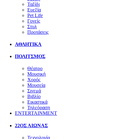
Ταξίδι
Ευεξία
Pet Life
Γονείς
Στυλ
Προτάσεις
ΑΘΛΗΤΙΚΑ
ΠΟΛΙΤΣΜΟΣ
Θέατρο
Μουσική
Χορός
Μουσεία
Σινεμά
Βιβλίο
Εικαστικά
Τηλεόραση
ENTERTAINMENT
22ΟΣ ΑΙΩΝΑΣ
Τεχνολογία