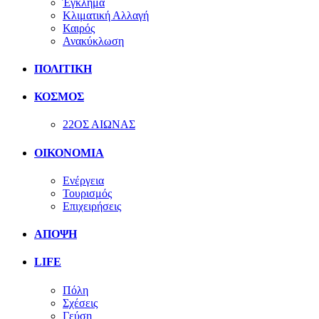
Έγκλημα
Κλιματική Αλλαγή
Καιρός
Ανακύκλωση
ΠΟΛΙΤΙΚΗ
ΚΟΣΜΟΣ
22ΟΣ ΑΙΩΝΑΣ
ΟΙΚΟΝΟΜΙΑ
Ενέργεια
Τουρισμός
Επιχειρήσεις
ΑΠΟΨΗ
LIFE
Πόλη
Σχέσεις
Γεύση