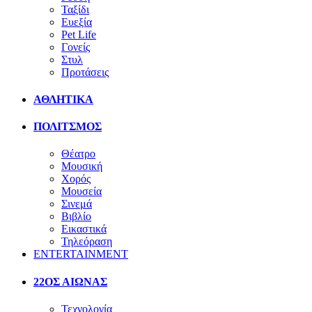
Ταξίδι
Ευεξία
Pet Life
Γονείς
Στυλ
Προτάσεις
ΑΘΛΗΤΙΚΑ
ΠΟΛΙΤΣΜΟΣ
Θέατρο
Μουσική
Χορός
Μουσεία
Σινεμά
Βιβλίο
Εικαστικά
Τηλεόραση
ENTERTAINMENT
22ΟΣ ΑΙΩΝΑΣ
Τεχνολογία