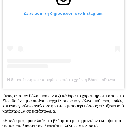
Δείτε αυτή τη δημοσίευση στο Instagram.
Η δημοσίευση κοινοποιήθηκε από το χρήστη BhushanPowarDesign_Studio (@bhushanpowardesigns)
Εκτός από τον θόλο, που είναι ξεκάθαρα το χαρακτηριστικό του, το
Zion θα έχει μια πισίνα υπερχείλισης από γυάλινο πυθμένα, καθώς
και έναν γυάλινο ανελκυστήρα που μεταφέρει όσους φιλοξενει από
κατάστρωμα σε κατάστρωμα.
«Η ιδέα μας προσελκύει τα βλέμματα με τη μοντέρνα κομψότητά
της και εκπλήσσει τον ιδιοκτήτη», λένε οι σχεδιαστές.