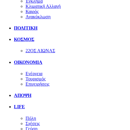
Έγκλημα
Κλιματική Αλλαγή
Καιρός
Ανακύκλωση
ΠΟΛΙΤΙΚΗ
ΚΟΣΜΟΣ
22ΟΣ ΑΙΩΝΑΣ
ΟΙΚΟΝΟΜΙΑ
Ενέργεια
Τουρισμός
Επιχειρήσεις
ΑΠΟΨΗ
LIFE
Πόλη
Σχέσεις
Γεύση