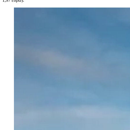
1,97 ευρώ).