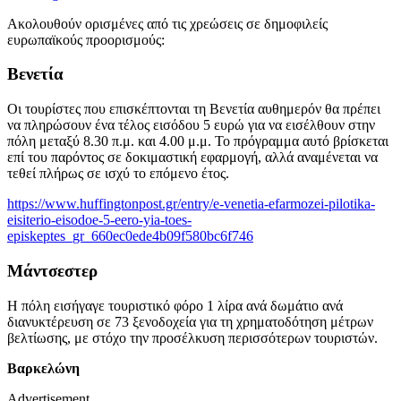
Ακολουθούν ορισμένες από τις χρεώσεις σε δημοφιλείς
ευρωπαϊκούς προορισμούς:
Βενετία
Οι τουρίστες που επισκέπτονται τη Βενετία αυθημερόν θα πρέπει
να πληρώσουν ένα τέλος εισόδου 5 ευρώ για να εισέλθουν στην
πόλη μεταξύ 8.30 π.μ. και 4.00 μ.μ. Το πρόγραμμα αυτό βρίσκεται
επί του παρόντος σε δοκιμαστική εφαρμογή, αλλά αναμένεται να
τεθεί πλήρως σε ισχύ το επόμενο έτος.
https://www.huffingtonpost.gr/entry/e-venetia-efarmozei-pilotika-
eisiterio-eisodoe-5-eero-yia-toes-
episkeptes_gr_660ec0ede4b09f580bc6f746
Μάντσεστερ
Η πόλη εισήγαγε τουριστικό φόρο 1 λίρα ανά δωμάτιο ανά
διανυκτέρευση σε 73 ξενοδοχεία για τη χρηματοδότηση μέτρων
βελτίωσης, με στόχο την προσέλκυση περισσότερων τουριστών.
Βαρκελώνη
Advertisement