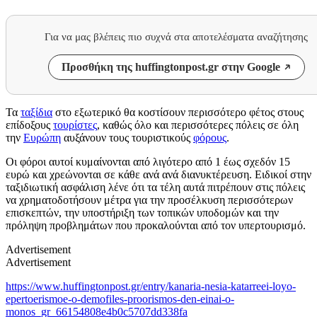
Για να μας βλέπεις πιο συχνά στα αποτελέσματα αναζήτησης
Προσθήκη της huffingtonpost.gr στην Google
Τα
ταξίδια
στο εξωτερικό θα κοστίσουν περισσότερο φέτος στους
επίδοξους
τουρίστες
, καθώς όλο και περισσότερες πόλεις σε όλη
την
Ευρώπη
αυξάνουν τους τουριστικούς
φόρους
.
Οι φόροι αυτοί κυμαίνονται από λιγότερο από 1 έως σχεδόν 15
ευρώ και χρεώνονται σε κάθε ανά ανά διανυκτέρευση. Ειδικοί στην
ταξιδιωτική ασφάλιση λένε ότι τα τέλη αυτά πιτρέπουν στις πόλεις
να χρηματοδοτήσουν μέτρα για την προσέλκυση περισσότερων
επισκεπτών, την υποστήριξη των τοπικών υποδομών και την
πρόληψη προβλημάτων που προκαλούνται από τον υπερτουρισμό.
Advertisement
Advertisement
https://www.huffingtonpost.gr/entry/kanaria-nesia-katarreei-loyo-
epertoerismoe-o-demofiles-proorismos-den-einai-o-
monos_gr_66154808e4b0c5707dd338fa