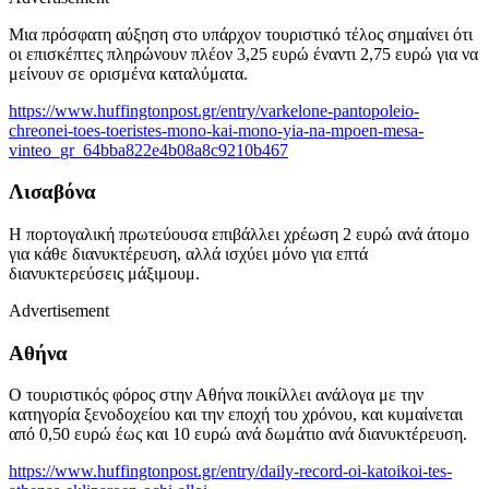
Μια πρόσφατη αύξηση στο υπάρχον τουριστικό τέλος σημαίνει ότι
οι επισκέπτες πληρώνουν πλέον 3,25 ευρώ έναντι 2,75 ευρώ για να
μείνουν σε ορισμένα καταλύματα.
https://www.huffingtonpost.gr/entry/varkelone-pantopoleio-
chreonei-toes-toeristes-mono-kai-mono-yia-na-mpoen-mesa-
vinteo_gr_64bba822e4b08a8c9210b467
Λισαβόνα
Η πορτογαλική πρωτεύουσα επιβάλλει χρέωση 2 ευρώ ανά άτομο
για κάθε διανυκτέρευση, αλλά ισχύει μόνο για επτά
διανυκτερεύσεις μάξιμουμ.
Advertisement
Αθήνα
Ο τουριστικός φόρος στην Αθήνα ποικίλλει ανάλογα με την
κατηγορία ξενοδοχείου και την εποχή του χρόνου, και κυμαίνεται
από 0,50 ευρώ έως και 10 ευρώ ανά δωμάτιο ανά διανυκτέρευση.
https://www.huffingtonpost.gr/entry/daily-record-oi-katoikoi-tes-