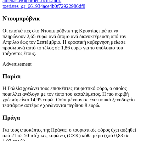
athenas-ekliparoen-ochi-alloi-
toeristes_gr_661934ace4b0f72922986df8
Ντουμπρόβνικ
Οι επισκέπτες στο Ντουμπρόβνικ της Κροατίας πρέπει να
πληρώνουν 2,65 ευρώ ανά άτομο ανά διανυκτέρευση από τον
Απρίλιο έως τον Σεπτέμβριο. Η κροατική κυβέρνηση μείωσε
προσωρινά αυτό το τέλος σε 1,86 ευρώ για το υπόλοιπο του
τρέχοντος έτους.
Advertisement
Παρίσι
Η Γαλλία χρεώνει τους επισκέπτες τουριστικό φόρο, ο οποίος
ποικίλλει ανάλογα με τον τύπο του καταλύματος. Η πιο ακριβή
χρέωση είναι 14,95 ευρώ. Οσοι μένουν σε ένα τυπικό ξενοδοχείο
τεσσάρων αστέρων χρεώνονται περίπου 8 ευρώ.
Πράγα
Για τους επισκέπτες της Πράγας, ο τουριστικός φόρος έχει αυξηθεί
από 21 σε 50 τσέχικες κορώνες (CZK) κάθε μέρα (ζπό 0,83 σε