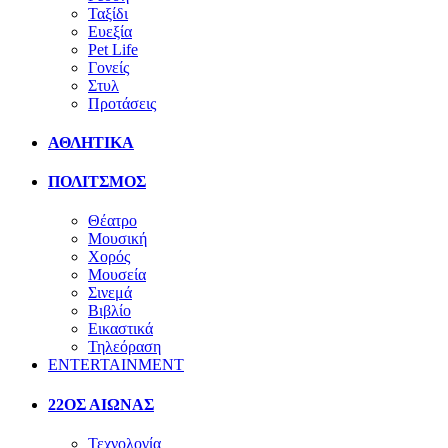
Ταξίδι
Ευεξία
Pet Life
Γονείς
Στυλ
Προτάσεις
ΑΘΛΗΤΙΚΑ
ΠΟΛΙΤΣΜΟΣ
Θέατρο
Μουσική
Χορός
Μουσεία
Σινεμά
Βιβλίο
Εικαστικά
Τηλεόραση
ENTERTAINMENT
22ΟΣ ΑΙΩΝΑΣ
Τεχνολογία