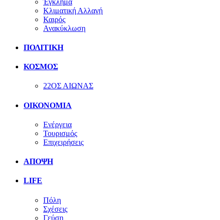
Έγκλημα
Κλιματική Αλλαγή
Καιρός
Ανακύκλωση
ΠΟΛΙΤΙΚΗ
ΚΟΣΜΟΣ
22ΟΣ ΑΙΩΝΑΣ
ΟΙΚΟΝΟΜΙΑ
Ενέργεια
Τουρισμός
Επιχειρήσεις
ΑΠΟΨΗ
LIFE
Πόλη
Σχέσεις
Γεύση