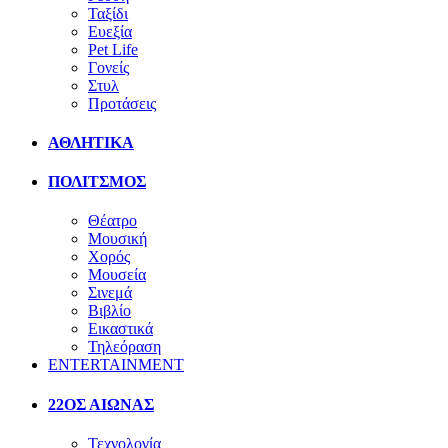
Ταξίδι
Ευεξία
Pet Life
Γονείς
Στυλ
Προτάσεις
ΑΘΛΗΤΙΚΑ
ΠΟΛΙΤΣΜΟΣ
Θέατρο
Μουσική
Χορός
Μουσεία
Σινεμά
Βιβλίο
Εικαστικά
Τηλεόραση
ENTERTAINMENT
22ΟΣ ΑΙΩΝΑΣ
Τεχνολογία