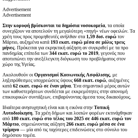
Advertisement
Advertisement
Στην κορυφή βρίσκονται τα δημόσια νοσοκομεία
, τα οποία
συνεχίζουν να αποτελούν τη μεγαλύτερη «πηγή» νέων οφειλών. Τα
χρέη τους προς προμηθευτές ανήλθαν στα
1,59 δισ. ευρώ
τον
Μάρτιο, αυξημένα κατά
193 εκατ. ευρώ μέσα σε μόλις τρεις
μήνες
. Πρόκειται για εκρηκτική αύξηση αν συγκριθεί με τα προ
πανδημίας επίπεδα των
344 εκατ. ευρώ το 2019
, γεγονός που
αποτυπώνει την ανεξέλεγκτη διόγκωση του προβλήματος στον
χώρο της Υγείας.
Ακολουθούν οι
Οργανισμοί Κοινωνικής Ασφάλισης
, με
ληξιπρόθεσμες υποχρεώσεις ύψους
668 εκατ. ευρώ
, αυξημένες
κατά
62 εκατ. ευρώ σε έναν μήνα
. Ένα σημαντικό μέρος αυτών
των καθυστερήσεων συνδέεται με εκκρεμότητες στην απονομή
επικουρικών συντάξεων, επιβαρύνοντας άμεσα τους δικαιούχους.
Ιδιαίτερα ανησυχητική είναι και η εικόνα στην
Τοπική
Αυτοδιοίκηση
. Τα χρέη δήμων και λοιπών φορέων εκτινάχθηκαν
από
180 εκατ. ευρώ στο τέλος του 2025 σε 446 εκατ. ευρώ τον
Μάρτιο
, σημειώνοντας αύξηση
266 εκατ. ευρώ μέσα σε ένα
τρίμηνο
— μία από τις ταχύτερες επιδεινώσεις στο σύνολο του
δημόσιου τομέα.