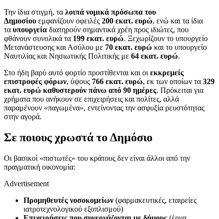
Την ίδια στιγμή, τα
λοιπά νομικά πρόσωπα του
Δημοσίου
εμφανίζουν οφειλές
200 εκατ. ευρώ
, ενώ και τα ίδια
τα
υπουργεία
διατηρούν σημαντικά χρέη προς ιδιώτες, που
φθάνουν συνολικά τα
199 εκατ. ευρώ
. Ξεχωρίζουν το υπουργείο
Μετανάστευσης και Ασύλου με
70 εκατ. ευρώ
και το υπουργείο
Ναυτιλίας και Νησιωτικής Πολιτικής με
64 εκατ. ευρώ
.
Στο ήδη βαρύ αυτό φορτίο προστίθενται και οι
εκκρεμείς
επιστροφές φόρων
, ύψους
766 εκατ. ευρώ
, εκ των οποίων τα
329
εκατ. ευρώ καθυστερούν πάνω από 90 ημέρες
. Πρόκειται για
χρήματα που ανήκουν σε επιχειρήσεις και πολίτες, αλλά
παραμένουν «παγωμένα», εντείνοντας την ασφυξία ρευστότητας
στην αγορά.
Σε ποιους χρωστά το Δημόσιο
Οι βασικοί «πιστωτές» του κράτους δεν είναι άλλοι από την
πραγματική οικονομία:
Advertisement
Προμηθευτές νοσοκομείων
(φαρμακευτικές, εταιρείες
ιατροτεχνολογικού εξοπλισμού)
Επιχειρήσεις που συνεργάζονται με δήμους
(έργα,