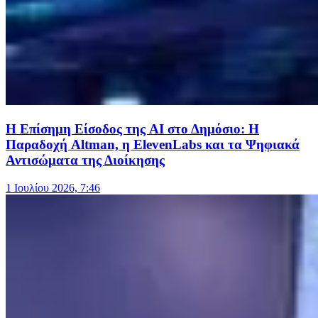
Η Επίσημη Είσοδος της AI στο Δημόσιο: Η
Παραδοχή Altman, η ElevenLabs και τα Ψηφιακά
Αντισώματα της Διοίκησης
1 Ιουλίου 2026, 7:46