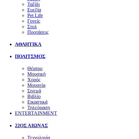
Ταξίδι
Ευεξία
Pet Life
Γονείς
Στυλ
Προτάσεις
ΑΘΛΗΤΙΚΑ
ΠΟΛΙΤΣΜΟΣ
Θέατρο
Μουσική
Χορός
Μουσεία
Σινεμά
Βιβλίο
Εικαστικά
Τηλεόραση
ENTERTAINMENT
22ΟΣ ΑΙΩΝΑΣ
Τεχνολογία