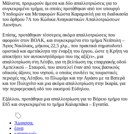
Μάλιστα, προχωρούν άμεσα και δύο απαλλοτριώσεις για το
συγκεκριμένο τμήμα, οι οποίες προτάθηκαν από τον υπουργό
Υποδομών και Μεταφορών Κώστα Καραμανλή για τη διαδικασία
του άρθρου 7Α του Κώδικα Αναγκαστικών Απαλλοτριώσεων
Ακινήτων.
Επίσης, προτάθηκαν τέσσερεις ακόμα απαλλοτριώσεις που
αφορούν στον ΒΟΑΚ, και συγκεκριμένα στο τμήμα Νεάπολη –
Άγιος Νικόλαος, μήκους 22,5 χλμ., που πρακτικά σηματοδοτεί
οριστικά και αμετάκλητα την έναρξη του έργου, ώστε η Κρήτη να
αποκτήσει τον αυτοκινητόδρομο που της αξίζει», μια
απαλλοτρίωση στη Λέσβο, για τη βελτίωση της επαρχιακής οδού
Αμπελικού – Σταυρού, που αποτελεί έναν από τους βασικούς
οδικούς άξονες του νησιού, ο οποίος συνδέει τις τουριστικές
περιοχές της Λέσβου, το Πλωμάρι και την Αγιάσο με τα Βατερά
και τον Πολιχνίτο και μια ακόμα απαλλοτρίωση στην Ικαρία, για
την περιφερειακή οδό του οικισμού Εύδηλου.
Εξάλλου, προτάθηκα μια απαλλοτρίωση για το Βόρειο τμήμα του
Ε65 και συγκεκριμένα το τμήμα Καλαμπάκα – Εγνατία.
Άμφισσα.
έργα
κατασκευές