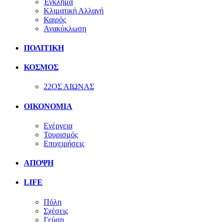
Έγκλημα
Κλιματική Αλλαγή
Καιρός
Ανακύκλωση
ΠΟΛΙΤΙΚΗ
ΚΟΣΜΟΣ
22ΟΣ ΑΙΩΝΑΣ
ΟΙΚΟΝΟΜΙΑ
Ενέργεια
Τουρισμός
Επιχειρήσεις
ΑΠΟΨΗ
LIFE
Πόλη
Σχέσεις
Γεύση