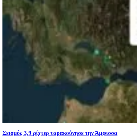
Σεισμός 3,9 ρίχτερ ταρακούνησε την Άμφισσα