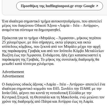
Προσθήκη της huffingtonpost.gr στην Google
Ένα ιδιαίτερα σημαντικό τμήμα αυτοκινητοδρόμου, που αποτελεί
μέρος του διαγώνιου Οδικού Άξονα «Λαμία – Ιτέα – Αντίρριο»,
αναμένεται σύντομα να δημοπρατηθεί.
Πρόκειται για το τμήμα «Μπράλος – Άμφισσα», μήκους περίπου
25 χιλιομέτρων, με δύο σήραγγες, οκτώ γέφυρες και οκτώ
ισόπεδους κόμβους, που ξεκινά από τον Μπράλο μέχρι την αρχή
της παράκαμψης Γραβιάς και από τον Ισόπεδο Κόμβο Μεταλλείων
Βωξίτη έως την Άμφισσα. Ενδιάμεσα, ήδη έχει κατασκευαστεί η
παράκαμψη της Γραβιάς. Το μήκος της συνολικής διαδρομής θα
μειωθεί κατά τέσσερα χιλιόμετρα.
Advertisement
Advertisement
Ο διαγώνιος οδικός άξονας «Λαμία – Ιτέα – Αντίρριο» αποτελεί ένα
ιδιαίτερα σημαντικό κομμάτι του Ε65. Συνδέει την ΠΑΘΕ με την
Ιονία Οδό, φέρνει πιο κοντά τη νοτιοδυτική Ελλάδα με την
Κεντρική Στερεά, τη Θεσσαλία και τη Μακεδονία, ενώ μειώνει τον
χρόνο της διαδρομής από Πάτρα και Αντίρριο έως τη Λαμία.