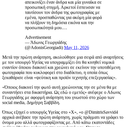
απεικονίζει έναν άνδρα και μία γυναίκα σε
προσωπική στιγμή. Αρκετοί έσπευσαν να
ταυτίσουν τον άνδρα της φωτογραφίας με
εμένα, προσπαθώντας για ακόμη μία φορά
να πλήξουν τη δημόσια εικόνα και την
προσωπικότητά μου.…
Advertisement
— Άδωνις Γεωργιάδης
(@AdonisGeorgiadi)
May 11, 2026
Μετά την πρώτη ανάρτηση, ακολούθησε μια σειρά από αναρτήσεις
με τον υπουργό Υγείας να υπογραμμίζει ότι θα κινηθεί νομικά
εναντίον όποιου διακινεί και χρεώνει σε εκείνον την υποτιθέμενη
φωτογραφία που κυκλοφορεί στο διαδίκτυο, η οποία όπως
ξεκαθάρισε είναι «ψεύτικη και προϊόν τεχνητής επεξεργασίας».
«Όποιος διακινεί την φωτό αυτή χρεώνοντας την σε μένα θα με
συναντήσει στα δικαστήρια. Ως εδώ ο εμετός» ανέφερε ο Αδωνις
Γεωργιάδης με αφορμή ανάρτηση του γνωστού στο χώρο των
social media, Δημήτρη Σαββίδη.
Όπως εξηγεί ο υπουργός Υγείας στο «Χ», «ο @DimitrisSavvid4
αρχικά ανέβασε την πρώτη ανάρτηση, χωρίς πράγματι να γράφει το
όνομα μου αλλά φωτογραφίζοντας με. Από κάτω εκατοντάδες