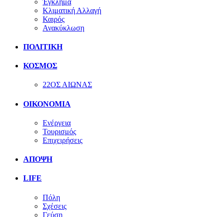
Έγκλημα
Κλιματική Αλλαγή
Καιρός
Ανακύκλωση
ΠΟΛΙΤΙΚΗ
ΚΟΣΜΟΣ
22ΟΣ ΑΙΩΝΑΣ
ΟΙΚΟΝΟΜΙΑ
Ενέργεια
Τουρισμός
Επιχειρήσεις
ΑΠΟΨΗ
LIFE
Πόλη
Σχέσεις
Γεύση