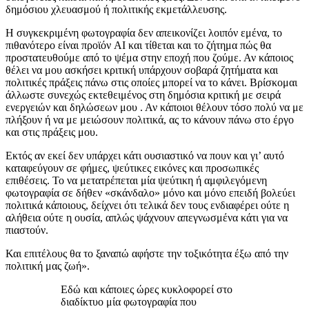
δημόσιου χλευασμού ή πολιτικής εκμετάλλευσης.
Η συγκεκριμένη φωτογραφία δεν απεικονίζει λοιπόν εμένα, το
πιθανότερο είναι προϊόν AI και τίθεται και το ζήτημα πώς θα
προστατευθούμε από το ψέμα στην εποχή που ζούμε. Αν κάποιος
θέλει να μου ασκήσει κριτική υπάρχουν σοβαρά ζητήματα και
πολιτικές πράξεις πάνω στις οποίες μπορεί να το κάνει. Βρίσκομαι
άλλωστε συνεχώς εκτεθειμένος στη δημόσια κριτική με σειρά
ενεργειών και δηλώσεων μου . Αν κάποιοι θέλουν τόσο πολύ να με
πλήξουν ή να με μειώσουν πολιτικά, ας το κάνουν πάνω στο έργο
και στις πράξεις μου.
Εκτός αν εκεί δεν υπάρχει κάτι ουσιαστικό να πουν και γι’ αυτό
καταφεύγουν σε φήμες, ψεύτικες εικόνες και προσωπικές
επιθέσεις. Το να μετατρέπεται μία ψεύτικη ή αμφιλεγόμενη
φωτογραφία σε δήθεν «σκάνδαλο» μόνο και μόνο επειδή βολεύει
πολιτικά κάποιους, δείχνει ότι τελικά δεν τους ενδιαφέρει ούτε η
αλήθεια ούτε η ουσία, απλώς ψάχνουν απεγνωσμένα κάτι για να
πιαστούν.
Και επιτέλους θα το ξαναπώ αφήστε την τοξικότητα έξω από την
πολιτική μας ζωή».
Εδώ και κάποιες ώρες κυκλοφορεί στο
διαδίκτυο μία φωτογραφία που