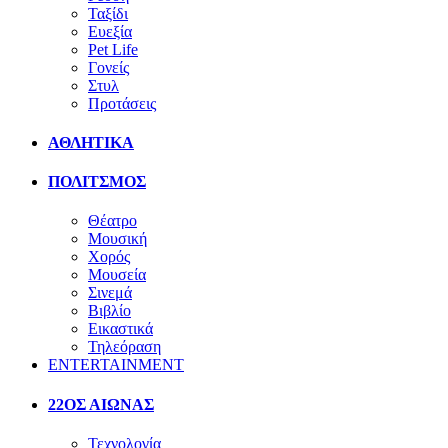
Ταξίδι
Ευεξία
Pet Life
Γονείς
Στυλ
Προτάσεις
ΑΘΛΗΤΙΚΑ
ΠΟΛΙΤΣΜΟΣ
Θέατρο
Μουσική
Χορός
Μουσεία
Σινεμά
Βιβλίο
Εικαστικά
Τηλεόραση
ENTERTAINMENT
22ΟΣ ΑΙΩΝΑΣ
Τεχνολογία