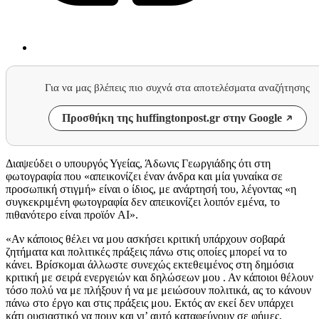
Για να μας βλέπεις πιο συχνά στα αποτελέσματα αναζήτησης
Προσθήκη της huffingtonpost.gr στην Google
Διαψεύδει ο υπουργός Υγείας, Άδωνις Γεωργιάδης ότι στη
φωτογραφία που «απεικονίζει έναν άνδρα και μία γυναίκα σε
προσωπική στιγμή» είναι ο ίδιος, με ανάρτησή του, λέγοντας «η
συγκεκριμένη φωτογραφία δεν απεικονίζει λοιπόν εμένα, το
πιθανότερο είναι προϊόν AI».
«Αν κάποιος θέλει να μου ασκήσει κριτική υπάρχουν σοβαρά
ζητήματα και πολιτικές πράξεις πάνω στις οποίες μπορεί να το
κάνει. Βρίσκομαι άλλωστε συνεχώς εκτεθειμένος στη δημόσια
κριτική με σειρά ενεργειών και δηλώσεων μου . Αν κάποιοι θέλουν
τόσο πολύ να με πλήξουν ή να με μειώσουν πολιτικά, ας το κάνουν
πάνω στο έργο και στις πράξεις μου. Εκτός αν εκεί δεν υπάρχει
κάτι ουσιαστικό να πουν και γι’ αυτό καταφεύγουν σε φήμες,