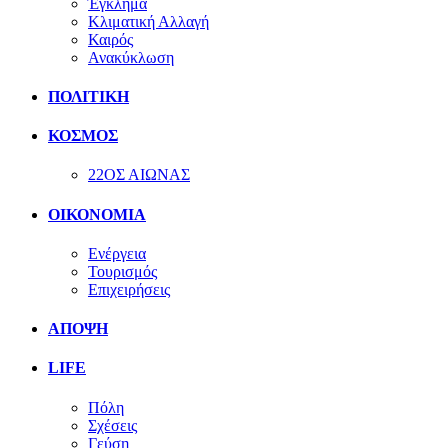
Έγκλημα
Κλιματική Αλλαγή
Καιρός
Ανακύκλωση
ΠΟΛΙΤΙΚΗ
ΚΟΣΜΟΣ
22ΟΣ ΑΙΩΝΑΣ
ΟΙΚΟΝΟΜΙΑ
Ενέργεια
Τουρισμός
Επιχειρήσεις
ΑΠΟΨΗ
LIFE
Πόλη
Σχέσεις
Γεύση