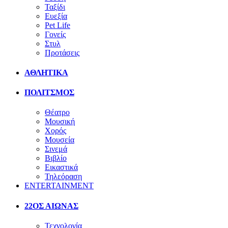
Ταξίδι
Ευεξία
Pet Life
Γονείς
Στυλ
Προτάσεις
ΑΘΛΗΤΙΚΑ
ΠΟΛΙΤΣΜΟΣ
Θέατρο
Μουσική
Χορός
Μουσεία
Σινεμά
Βιβλίο
Εικαστικά
Τηλεόραση
ENTERTAINMENT
22ΟΣ ΑΙΩΝΑΣ
Τεχνολογία