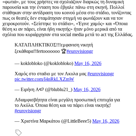
«φωτιά», με τους χρήστες να σχολιάζουν διαρκώς τη δυναμική
παρουσία και την ένταση που έβγαλε πάνω στη σκηνή. Πολλοί
στάθηκαν στην αντίδραση του κοινού μέσα στο στάδιο, τονίζοντας
πως οι θεατές δεν σταμάτησαν στιγμή να φωνάζουν και να τον
χειροκροτούν. «Σείστηκε το στάδιο», «Έγινε χαμός» και «Όποια
θέση κι αν πάρει, είναι ήδη νικητής» ήταν μόνο μερικά από τα
σχόλια που κυριάρχησαν στα social media μετά το act της Ελλάδας.
ΚΑΤΑΠΛΗΚΤΙΚΟΣ!!!εμφανιση νικητή
ξεκάθαρα!!fertooooooo 🏆
#eurovisiongr
— koklobloko (@koklobloko)
May 16, 2026
Χαμός στο σταδιο με τον Ακυλα μας
#eurovisiongr
pic.twitter.com/I4nRkLXZmW
— Ειρήνη A🍉 (@blublu21_)
May 16, 2026
Αδιαμφισβήτητα είναι μεγάλη προσωπική επιτυχία για
το Ακύλα. Όποια θέση και να πάρει είναι νικητής!
#eurovisiongr
— Χριστίνα Μαρκάτου (@LittleBeee5)
May 16, 2026