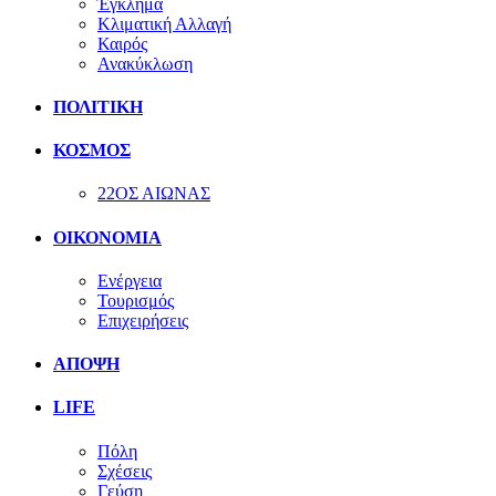
Έγκλημα
Κλιματική Αλλαγή
Καιρός
Ανακύκλωση
ΠΟΛΙΤΙΚΗ
ΚΟΣΜΟΣ
22ΟΣ ΑΙΩΝΑΣ
ΟΙΚΟΝΟΜΙΑ
Ενέργεια
Τουρισμός
Επιχειρήσεις
ΑΠΟΨΗ
LIFE
Πόλη
Σχέσεις
Γεύση