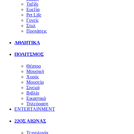
Ταξίδι
Ευεξία
Pet Life
Γονείς
Στυλ
Προτάσεις
ΑΘΛΗΤΙΚΑ
ΠΟΛΙΤΣΜΟΣ
Θέατρο
Μουσική
Χορός
Μουσεία
Σινεμά
Βιβλίο
Εικαστικά
Τηλεόραση
ENTERTAINMENT
22ΟΣ ΑΙΩΝΑΣ
Τεχνολογία