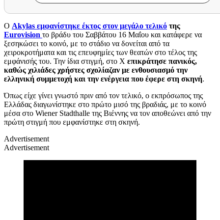
Ο
Akylas
εμφανίστηκε έκτος στον μεγάλο τελικό
της
Eurovision
το βράδυ του Σαββάτου 16 Μαΐου και κατάφερε να
ξεσηκώσει το κοινό, με το στάδιο να δονείται από τα
χειροκροτήματα και τις επευφημίες των θεατών στο τέλος της
εμφάνισής του. Την ίδια στιγμή, στο X
επικράτησε πανικός,
καθώς χιλιάδες χρήστες σχολίαζαν με ενθουσιασμό την
ελληνική συμμετοχή και την ενέργεια που έφερε στη σκηνή
.
Όπως είχε γίνει γνωστό πριν από τον τελικό, ο εκπρόσωπος της
Ελλάδας διαγωνίστηκε στο πρώτο μισό της βραδιάς, με το κοινό
μέσα στο Wiener Stadthalle της Βιέννης να τον αποθεώνει από την
πρώτη στιγμή που εμφανίστηκε στη σκηνή.
Advertisement
Advertisement