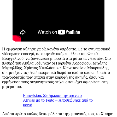
Η εμφάνιση κύλησε χωρίς κανένα απρόοπτο, με το εντυπωσιακό
videogame concept, σε σκηνοθετική επιμέλεια του Φωκά
Ευαγγελινού, να ζωντανεύει μπροστά στα μάτια των θεατών. Στο
πλευρό του Ακύλα βρέθηκαν οι Παρθένα Χοροζίδου, Μιχάλης
Μιχαηλίδης, Χρίστος Νικολάου και Κωνσταντίνος Μακρυπίδης,
συμμετέχοντας στα διαφορετικά δωμάτια από τα οποία πέρασε ο
τραγουδιστής πριν φτάσει στην κορυφή της σκηνής, όπου και
ερμήνευσε τους συγκινητικούς στίχους που έχει αφιερώσει στη
μητέρα του.
Eurovision: Ξεσήκωσε την αρένα ο
Akylas με το Ferto – Αποθεώθηκε από το
κοινό
Από τα πρώτα κιόλας δευτερόλεπτα της εμφάνισής του, το X πήρε