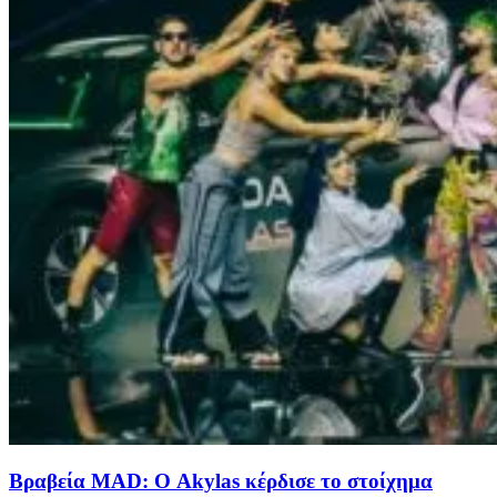
Βραβεία MAD: Ο Akylas κέρδισε τo στοίχημα