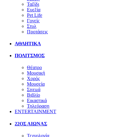
Ταξίδι
Ευεξία
Pet Life
Γονείς
Στυλ
Προτάσεις
ΑΘΛΗΤΙΚΑ
ΠΟΛΙΤΣΜΟΣ
Θέατρο
Μουσική
Χορός
Μουσεία
Σινεμά
Βιβλίο
Εικαστικά
Τηλεόραση
ENTERTAINMENT
22ΟΣ ΑΙΩΝΑΣ
Τεχνολογία