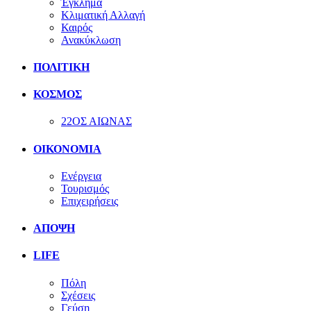
Έγκλημα
Κλιματική Αλλαγή
Καιρός
Ανακύκλωση
ΠΟΛΙΤΙΚΗ
ΚΟΣΜΟΣ
22ΟΣ ΑΙΩΝΑΣ
ΟΙΚΟΝΟΜΙΑ
Ενέργεια
Τουρισμός
Επιχειρήσεις
ΑΠΟΨΗ
LIFE
Πόλη
Σχέσεις
Γεύση