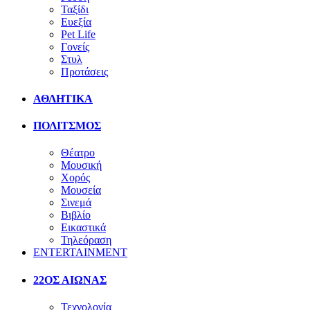
Ταξίδι
Ευεξία
Pet Life
Γονείς
Στυλ
Προτάσεις
ΑΘΛΗΤΙΚΑ
ΠΟΛΙΤΣΜΟΣ
Θέατρο
Μουσική
Χορός
Μουσεία
Σινεμά
Βιβλίο
Εικαστικά
Τηλεόραση
ENTERTAINMENT
22ΟΣ ΑΙΩΝΑΣ
Τεχνολογία