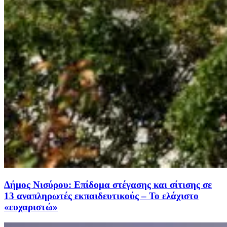
Δήμος Νισύρου: Επίδομα στέγασης και σίτισης σε
13 αναπληρωτές εκπαιδευτικούς – Το ελάχιστο
«ευχαριστώ»