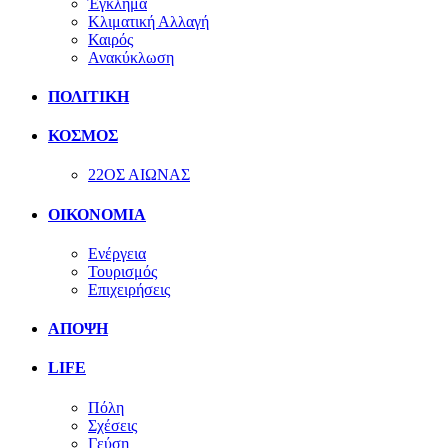
Έγκλημα
Κλιματική Αλλαγή
Καιρός
Ανακύκλωση
ΠΟΛΙΤΙΚΗ
ΚΟΣΜΟΣ
22ΟΣ ΑΙΩΝΑΣ
ΟΙΚΟΝΟΜΙΑ
Ενέργεια
Τουρισμός
Επιχειρήσεις
ΑΠΟΨΗ
LIFE
Πόλη
Σχέσεις
Γεύση