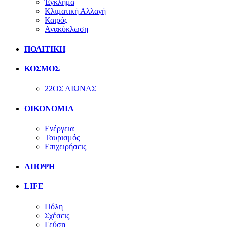
Έγκλημα
Κλιματική Αλλαγή
Καιρός
Ανακύκλωση
ΠΟΛΙΤΙΚΗ
ΚΟΣΜΟΣ
22ΟΣ ΑΙΩΝΑΣ
ΟΙΚΟΝΟΜΙΑ
Ενέργεια
Τουρισμός
Επιχειρήσεις
ΑΠΟΨΗ
LIFE
Πόλη
Σχέσεις
Γεύση