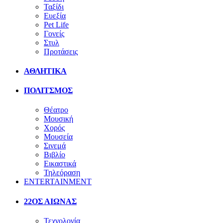
Ταξίδι
Ευεξία
Pet Life
Γονείς
Στυλ
Προτάσεις
ΑΘΛΗΤΙΚΑ
ΠΟΛΙΤΣΜΟΣ
Θέατρο
Μουσική
Χορός
Μουσεία
Σινεμά
Βιβλίο
Εικαστικά
Τηλεόραση
ENTERTAINMENT
22ΟΣ ΑΙΩΝΑΣ
Τεχνολογία