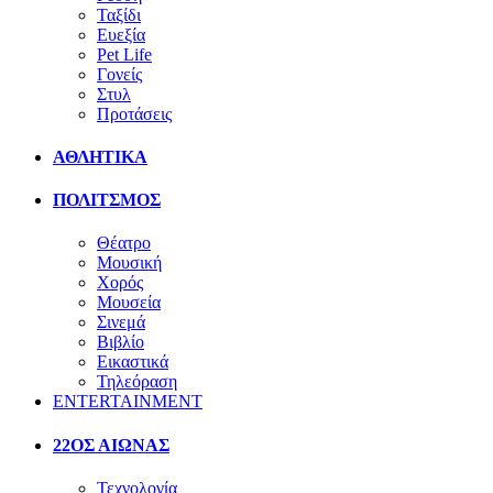
Ταξίδι
Ευεξία
Pet Life
Γονείς
Στυλ
Προτάσεις
ΑΘΛΗΤΙΚΑ
ΠΟΛΙΤΣΜΟΣ
Θέατρο
Μουσική
Χορός
Μουσεία
Σινεμά
Βιβλίο
Εικαστικά
Τηλεόραση
ENTERTAINMENT
22ΟΣ ΑΙΩΝΑΣ
Τεχνολογία