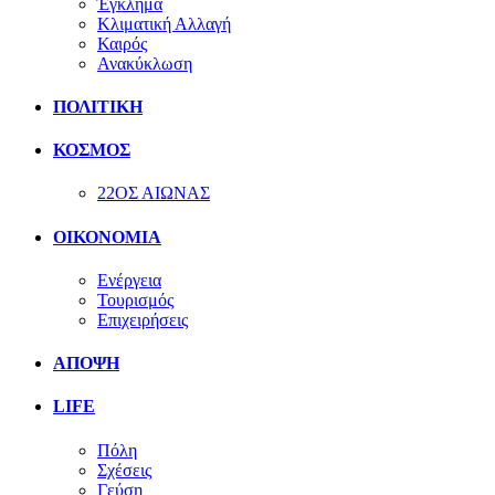
Έγκλημα
Κλιματική Αλλαγή
Καιρός
Ανακύκλωση
ΠΟΛΙΤΙΚΗ
ΚΟΣΜΟΣ
22ΟΣ ΑΙΩΝΑΣ
ΟΙΚΟΝΟΜΙΑ
Ενέργεια
Τουρισμός
Επιχειρήσεις
ΑΠΟΨΗ
LIFE
Πόλη
Σχέσεις
Γεύση