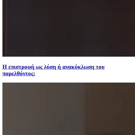
Η επιστροφή ως λύση ή ανακύκλωση του
παρελθόντος;