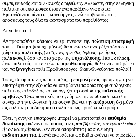
συμβιβασμούς και συλλογικές διαψεύσεις.
Άλλωστε, στην ελληνική
πολιτική οι επιστροφές έχουν ένα παράξενο γνώρισμα:
Εμφανίζονται πάντα ως καινούργιες, ενώ κουβαλούν στις
αποσκευές τους όλα τα φαντάσματα του παρελθόντος.
Advertisement
Αν προσπαθήσει κάποιος να ερμηνεύσει την
πολιτική επιστροφή
του κ.
Τσίπρα
(και όχι μόνον) θα πρέπει να ανατρέξει τόσο στο
χώρο της
πολιτικής
(
να την ερμηνεύσει, δηλαδή, με όρους
πολιτικούς),
όσο και στο χώρο της
ψυχανάλυσης.
Γιατί, δηλαδή,
ένας πολιτικός που διετέλεσε
πρωθυπουργός
θέλει να επιστρέψει
και να
ξαναγίνει
πάλι Πρωθυπουργός, διακινδυνεύοντας πολλά!!!
Ίσως, σε ορισμένες περιπτώσεις, η
επιμονή ενός
πρώην ηγέτη να
επιστρέψει στην εξουσία να υπερβαίνει τα όρια της φυσιολογικής
πολιτικής φιλοδοξίας και να αγγίζει τη σφαίρα της
πολιτικής
«ρεβάνς».
Ένας πολιτικός που γνώρισε την αποθέωση και στη
συνέχεια την εκλογική ήττα συχνά βιώνει την
απόρριψη
όχι μόνο
ως πολιτική αποδοκιμασία αλλά και ως προσωπικό τραύμα.
Τότε, η ανάγκη επιστροφής μπορεί να μετατραπεί σε
επιθυμία
δικαίωσης
απέναντι σε όσους τον
αμφισβήτησαν, τον εγκατέλειψαν
ή τον καταψήφισαν
. Δεν είναι απαραίτητα μια συνειδητή
εκδικητικότητα
. Συχνά εκφράζεται ως βαθιά ανάγκη να αποδείξει