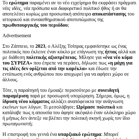
Το
ερώτημα
παραμένει αν το νέο εγχείρημα θα εκφράσει πράγματι
νέες ιδέες, νέα πρόσωπα και διαφορετικό πολιτικό ήθος
ή αν θα
αποτελέσει κυρίως μια προσωπική απόπειρα
αποκατάστασης
του
ιστορικού και συναισθηματικού αποτυπώματος της
πρωθυπουργικής του περιόδου
;
Advertisement
Στο Ζάππειο, το
2023
, ο Αλέξης Τσίπρας εμφανίστηκε ως ένας
πολιτικός που έκλεινε έναν κύκλο με επίγνωση της
ήττας
αλλά και
με διάθεση
πολιτικής αξιοπρέπειας
. Μίλησε για
«ένα νέο κύμα
του ΣΥΡΙΖΑ»
που έπρεπε να περάσει, δήλωσε πως
«η μάχη για
τις ιδέες δεν ορίζεται από την καρέκλα»
και έδωσε την
εντύπωση ενός ανθρώπου που αποχωρεί για να αφήσει χώρο σε
άλλους.
Τότε, η παραίτησή του έμοιαζε περισσότερο με
συνειδητή
παραμέριση
παρά με προσωρινή υποχώρηση. Σήμερα, όμως, η
ίδρυση νέου κόμματος
αλλάζει αναπόφευκτα την ανάγνωση
εκείνων των λόγων. Τι μεσολάβησε;
Ωρίμασε πολιτικά
και
κατάλαβε πως η απουσία του άφησε ακέφαλο έναν ολόκληρο χώρο
ή μήπως δεν άντεξε να βλέπει την πολιτική σκηνή χωρίς τον ίδιο
πρωταγωνιστή;
Η επιστροφή του γεννά ένα
υπαρξιακό ερώτημα
:
Mπορεί