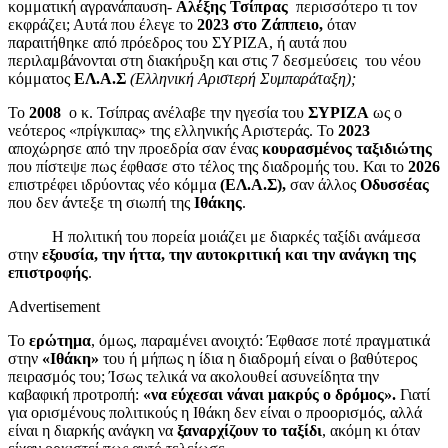
κομματική αγρανάπαυση-
Αλέξης Τσίπρας
περισσότερο τι τον
εκφράζει; Αυτά που έλεγε το
2023 στο Ζάππειο,
όταν
παραιτήθηκε από πρόεδρος του ΣΥΡΙΖΑ, ή αυτά που
περιλαμβάνονται στη διακήρυξη και στις 7 δεσμεύσεις του νέου
κόμματος
ΕΛ.Α.Σ
(Eλληνική Αριστερή Συμπαράταξη);
Το
2008
ο κ. Τσίπρας ανέλαβε την ηγεσία του
ΣΥΡΙΖΑ
ως ο
νεότερος «πρίγκιπας» της ελληνικής Αριστεράς. Το
2023
αποχώρησε από την προεδρία σαν ένας
κουρασμένος ταξιδιώτης
που πίστεψε πως έφθασε στο τέλος της διαδρομής του. Και το
2026
επιστρέφει ιδρύοντας νέο κόμμα
(ΕΛ.Α.Σ),
σαν άλλος
Οδυσσέας
που δεν άντεξε τη σιωπή της
Ιθάκης
.
Η πολιτική του πορεία μοιάζει με διαρκές ταξίδι ανάμεσα
στην
εξουσία, την ήττα, την αυτοκριτική και την ανάγκη της
επιστροφής
.
Advertisement
Το
ερώτημα
, όμως, παραμένει ανοιχτό: Έφθασε ποτέ πραγματικά
στην
«Ιθάκη»
του ή μήπως η ίδια η διαδρομή είναι ο βαθύτερος
πειρασμός του; Ίσως τελικά να ακολουθεί ασυνείδητα την
καβαφική προτροπή:
«να εύχεσαι νάναι μακρύς ο δρόμος».
Γιατί
για ορισμένους πολιτικούς η Ιθάκη δεν είναι ο προορισμός, αλλά
είναι η διαρκής ανάγκη να
ξαναρχίζουν το ταξίδι
, ακόμη κι όταν