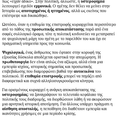
πως «είχαν άδικο». Στην πολιτική, άλλωστε, η
υστεροφημία
λειτουργεί σχεδόν
εμμονικά.
Ο ηγέτης δεν θέλει να μείνει στην
Ιστορία ως
αποτυχημένος ή ηττημένος
, αλλά ως εκείνος που
επέστρεψε και δικαιώθηκε.
Ωστόσο, όταν η επιθυμία της επιστροφής κυριαρχείται περισσότερο
από το πάθος της
προσωπικής αποκατάστασης
παρά από ένα
σαφές συλλογικό όραμα, τότε η πολιτική κινδυνεύει να μετατραπεί
σε ψυχολογική μάχη του ηγέτη με το παρελθόν του και όχι σε
πραγματική υπηρεσία προς την κοινωνία.
Ψυχολογικά,
ένας άνθρωπος που έφτασε στην κορυφή της
εξουσίας δύσκολα αποδέχεται οριστικά την αποχώρηση. Η
πρωθυπουργία
δεν είναι απλώς ένα αξίωμα, αλλά είναι μια
εμπειρία ισχύος, ιστορικής σημασίας και προσωπικής
επιβεβαίωσης που διαμορφώνει βαθιά την
αυτοεικόνα
του
πολιτικού. Η
επιθυμία επιστροφής
μπορεί να πηγάζει από
διαφορετικά και συχνά αλληλοσυγκρουόμενα κίνητρα.
Για ορισμένους κυριαρχεί η ανάγκη αποκατάστασης της
υστεροφημίας
: να ξαναγράψουν το τελευταίο κεφάλαιο της
πολιτικής τους διαδρομής, να διορθώσουν λάθη ή να ακυρώσουν
μια αρνητική ιστορική αποτίμηση. Για άλλους υπάρχει πράγματι η
αίσθηση αποστολής
, η πεποίθηση ότι διαθέτουν εμπειρία και
ικανότητες χρήσιμες σε μια περίοδο κρίσης.