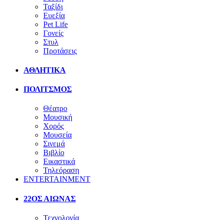
Ταξίδι
Ευεξία
Pet Life
Γονείς
Στυλ
Προτάσεις
ΑΘΛΗΤΙΚΑ
ΠΟΛΙΤΣΜΟΣ
Θέατρο
Μουσική
Χορός
Μουσεία
Σινεμά
Βιβλίο
Εικαστικά
Τηλεόραση
ENTERTAINMENT
22ΟΣ ΑΙΩΝΑΣ
Τεχνολογία