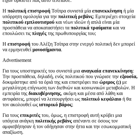
είχαν ορκιστεί πως αυτό τελείωσε.
Η
πολιτική επιστροφή
Τσίπρα συνιστά μία
επανεκκίνηση
ή μία
υπόρρητη ομολογία για την
πολιτική ρεβάνς
; Εμπεριέχει στοιχεία
πολιτικού εμπλουτισμού
και νέων ιδεών ή απλά είναι μία
προσπάθεια να αποκαταστήσει τα
πολιτικά τραύματα
και να
επουλώσει τις
πληγές
της πρωθυπουργίας του;
Η
επιστροφή
του Αλέξη Τσίπρα στην ενεργό πολιτική δεν μπορεί
να ερμηνευθεί
μονοσήμαντα
.
Advertisement
Για τους υποστηρικτές του συνιστά μια
αναγκαία επανεκκίνηση
:
Την προσπάθεια, δηλαδή, ενός πολιτικού που γνώρισε την
εξουσία,
δοκιμάστηκε από τα όριά της και επιστρέφει πιο
ώριμος (;)
με
μεγαλύτερη επίγνωση των διεθνών και κοινωνικών μεταβολών. Η
εμπειρία της
διακυβέρνησης
, ακόμη και μέσα από λάθη και
αντιφάσεις, μπορεί να λειτουργήσει ως
πολιτικό κεφάλαιο
ή θα
τον ακολουθεί ως
ιστορικό βάρος
;
Για τους
επικριτές
του, όμως, η επιστροφή αυτή κρύβει μια
υπόγεια ανάγκη
πολιτικής ρεβάνς
απέναντι σε όσους τον
αμφισβήτησαν ή τον οδήγησαν στην ήττα και την εσωκομματική
απαξίωση.