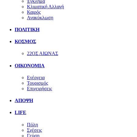
Έγκλημα
Κλιματική Αλλαγή
Καιρός
Ανακύκλωση
ΠΟΛΙΤΙΚΗ
ΚΟΣΜΟΣ
22ΟΣ ΑΙΩΝΑΣ
ΟΙΚΟΝΟΜΙΑ
Ενέργεια
Τουρισμός
Επιχειρήσεις
ΑΠΟΨΗ
LIFE
Πόλη
Σχέσεις
Γεύση