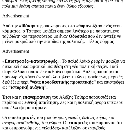
πράγματι ένας ηγέτης να υπηρετεί ιδέες χωρίς αξιώματα ή τελικά η
πολιτική δράση απαιτεί πάντα έναν θώκο εξουσίας
;
Advertisement
Από την
«Ιθάκη»
της αποχώρησης στα
«θυρανοίξια»
ενός νέου
κόμματος, ο Τσίπρας μοιάζει σήμερα λιγότερο με παραιτημένο
ταξιδιώτη και περισσότερο με έναν
Οδυσσέα
που δεν άντεξε να
μείνει μακριά από την πατρίδα της πολιτικής. Τέλος φόρμας
Advertisement
«Επιστροφές–καταστροφές».
Το παλιό λαϊκό ρεφρέν μοιάζει να
διεκδικεί δικαιωματικά μία θέση στη νέα πολιτική σεζόν. Γιατί
στην Ελλάδα τίποτε δεν πεθαίνει οριστικά. Απλώς αποσύρεται
προσωρινά, κάνει έναν κύκλο τηλεοπτικών εμφανίσεων, μερικές
διαλέξεις περί
“νέας προοδευτικής προοπτικής”
και επιστρέφει
ως
“ιστορική ανάγκη”.
Έτσι και η
επανεμφάνιση
του Αλέξης Τσίπρα παρουσιάζεται
περίπου ως
εθνική απαίτηση
, λες και η πολιτική αγορά υπέφερε
από έλλειψη
σωτήρων
.
Οι
υποστηρικτές
του μιλούν για
εμπειρία, διεθνές κύρος και
ανάγκη ανασύνθεσης του χώρου.
Οι
επικριτές
του θυμούνται ότι
και οι προηγούμενες
«ελπίδες»
κατέληξαν σε
ακριβούς