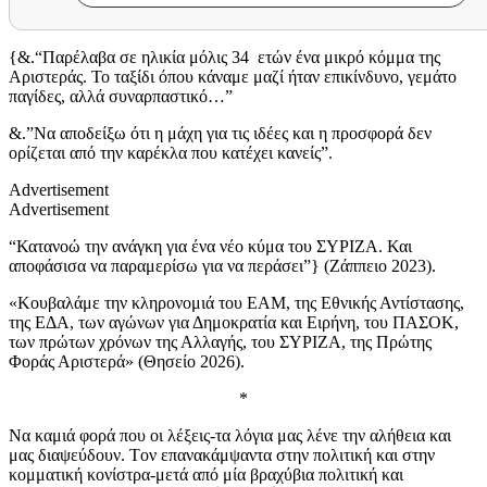
{&.“Παρέλαβα σε ηλικία μόλις 34 ετών ένα μικρό κόμμα της
Αριστεράς. Το ταξίδι όπου κάναμε μαζί ήταν επικίνδυνο, γεμάτο
παγίδες, αλλά συναρπαστικό…”
&.”Να αποδείξω ότι η μάχη για τις ιδέες και η προσφορά δεν
ορίζεται από την καρέκλα που κατέχει κανείς”.
Advertisement
Advertisement
“Κατανοώ την ανάγκη για ένα νέο κύμα του ΣΥΡΙΖΑ. Και
αποφάσισα να παραμερίσω για να περάσει”} (Ζάππειο 2023).
«Κουβαλάμε την κληρονομιά του ΕΑΜ, της Εθνικής Αντίστασης,
της ΕΔΑ, των αγώνων για Δημοκρατία και Ειρήνη, του ΠΑΣΟΚ,
των πρώτων χρόνων της Αλλαγής, του ΣΥΡΙΖΑ, της Πρώτης
Φοράς Αριστερά» (Θησείο 2026).
*
Να καμιά φορά που οι λέξεις-τα λόγια μας λένε την αλήθεια και
μας διαψεύδουν. Tον επανακάμψαντα στην πολιτική και στην
κομματική κονίστρα-μετά από μία βραχύβια πολιτική και