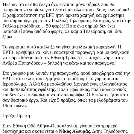
Ήξεραν ότι δεν θα έλεγα όχι. Είναι το μόνο σήριαλ που θα
μπορούσα να γυρίσω, γιατί δεν είμαι φίλος του είδους των σήριαλ.
Η χρηματοδότηση της ΕΡΤ ήταν αρκετά χαμηλή και χρειάστηκε
μια συμπαραγωγή με την Γαλλική Τηλεόραση. Ευτυχώς, γιατί στην
Γαλλία μεταδόθηκε… 50 φορές! Ποτέ ένα σήριαλ δεν έχει
μεταδοθεί πάνω από δύο φορές. Σε καμιά Τηλεόραση, απ΄ όσο
ξέρω.
Το γύρισμα αυτό κατέληξε να γίνει μια ιδιωτική παραγωγή. Η
ΕΡΤ1 αρνήθηκε να κάνει εσωτερική παραγωγή και με ανάγκασε
να πάρω δάνειο από την Εθνική Τράπεζα – ευτυχώς χάρις στον
Ανδρέα Παπανδρέου – δηλαδή να κάνω και τον παραγωγό!
Στο γραφείο μου λοιπόν τής παραγωγής, αφού αποχώρησα από την
ΕΡΤ 2 στο τέλος του εξαμήνου, ετοιμάζουμε το γύρισμα στα
Ιεροσόλυμα. Αλλά θα μεσολαβήσει ξαφνικά ένας ελληνικότατος
και βασιλικότατος εφιάλτης. Πολύ βρώμικος, πολύ δολοφονικός
και δεν έχω το δικαίωμα να τον αποκρύψω. Ο Εφιάλτης ήταν κάτι
σαν θεατρικό έργο. Και είχε 5 πράξεις, όπως τα μελοδράματα του
19ου αιώνα.
Πράξη Πρώτη :
Στην Εθνική Οδό Αθήνα-Θεσσαλονίκη, γίνεται ένα τρομερό
δυστύχημα και σκοτώνεται ο
Νίκος Αλευράς,
Δ/της Τηλεόρασης.