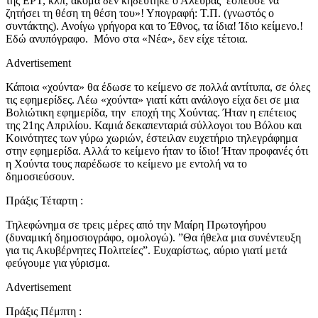
της ΕΡΤ, κλπ, ακόμα δεν κηδεύτηκε ο Αλευράς έσπευσε να
ζητήσει τη θέση τη θέση του»! Υπογραφή: Τ.Π. (γνωστός ο
συντάκτης). Ανοίγω γρήγορα και το Έθνος, τα ίδια! Ίδιο κείμενο.!
Εδώ ανυπόγραφο. Μόνο στα «Νέα», δεν είχε τέτοια.
Advertisement
Κάποια «χούντα» θα έδωσε το κείμενο σε πολλά αντίτυπα, σε όλες
τις εφημερίδες. Λέω «χούντα» γιατί κάτι ανάλογο είχα δει σε μια
Βολιώτικη εφημερίδα, την εποχή της Χούντας. Ήταν η επέτειος
της 21ης Απριλίου. Καμιά δεκαπενταριά σύλλογοι του Βόλου και
Κοινότητες των γύρω χωριών, έστειλαν ευχετήριο τηλεγράφημα
στην εφημερίδα. Αλλά το κείμενο ήταν το ίδιο! Ήταν προφανές ότι
η Χούντα τους παρέδωσε το κείμενο με εντολή να το
δημοσιεύσουν.
Πράξις Τέταρτη :
Τηλεφώνημα σε τρεις μέρες από την Μαίρη Πρωτογήρου
(δυναμική δημοσιογράφο, ομολογώ). ”Θα ήθελα μια συνέντευξη
για τις Ακυβέρνητες Πολιτείες”. Ευχαρίστως, αύριο γιατί μετά
φεύγουμε για γύρισμα.
Advertisement
Πράξις Πέμπτη :