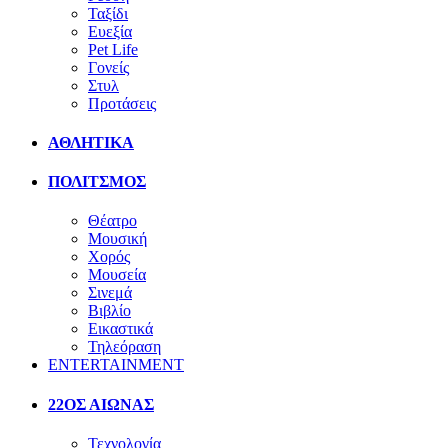
Ταξίδι
Ευεξία
Pet Life
Γονείς
Στυλ
Προτάσεις
ΑΘΛΗΤΙΚΑ
ΠΟΛΙΤΣΜΟΣ
Θέατρο
Μουσική
Χορός
Μουσεία
Σινεμά
Βιβλίο
Εικαστικά
Τηλεόραση
ENTERTAINMENT
22ΟΣ ΑΙΩΝΑΣ
Τεχνολογία