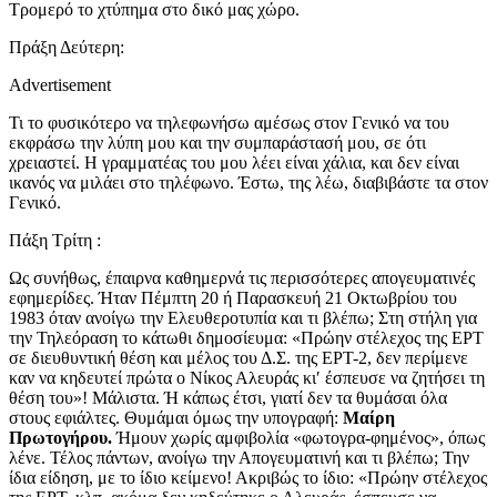
Τρομερό το χτύπημα στο δικό μας χώρο.
Πράξη Δεύτερη:
Advertisement
Τι το φυσικότερο να τηλεφωνήσω αμέσως στον Γενικό να του
εκφράσω την λύπη μου και την συμπαράστασή μου, σε ότι
χρειαστεί. Η γραμματέας του μου λέει είναι χάλια, και δεν είναι
ικανός να μιλάει στο τηλέφωνο. Έστω, της λέω, διαβιβάστε τα στον
Γενικό.
Πάξη Τρίτη :
Ως συνήθως, έπαιρνα καθημερνά τις περισσότερες απογευματινές
εφημερίδες. Ήταν Πέμπτη 20 ή Παρασκευή 21 Οκτωβρίου του
1983 όταν ανοίγω την Ελευθεροτυπία και τι βλέπω; Στη στήλη για
την Τηλεόραση το κάτωθι δημοσίευμα: «Πρώην στέλεχος της ΕΡΤ
σε διευθυντική θέση και μέλος του Δ.Σ. της ΕΡΤ-2, δεν περίμενε
καν να κηδευτεί πρώτα ο Νίκος Αλευράς κι′ έσπευσε να ζητήσει τη
θέση του»! Μάλιστα. Ή κάπως έτσι, γιατί δεν τα θυμάσαι όλα
στους εφιάλτες. Θυμάμαι όμως την υπογραφή:
Μαίρη
Πρωτογήρου.
Ήμουν χωρίς αμφιβολία «φωτογρα-φημένος», όπως
λένε. Τέλος πάντων, ανοίγω την Απογευματινή και τι βλέπω; Την
ίδια είδηση, με το ίδιο κείμενο! Ακριβώς το ίδιο: «Πρώην στέλεχος