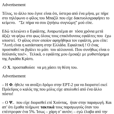
Advertisement
Τέλος, το άλλο που έγινε είναι ότι, ύστερα από ένα μήνα, με πήρε
στο τηλέφωνο ο φίλος του Μπαζίλ που είχε δακτυολογραφήσει το
κείμενο. ″Σε πήρα να σου ζητήσω συγνώμη” μού είπε.
Εδώ τελειώνει ο Εφιάλτης. Αναρωτιέμαι αν τόσα χρόνια μετά
άξιζε να φέρω στο φως όλους τους επικίνδυνους εφιάλτες που έχω
υποστεί. Ο φίλος στον οποίον αφηγήθηκα τον εφιάλτη, μου είπε:
”Αυτή είναι η κατάσταση στην Ελλάδα. Εφιαλτική ! Ο ένας
προσπαθεί να βγάλει το μάτι του αλλουνού. Που συνήθως είναι ο
διπλανός του!». Τελικά, ο εφιάλτης μου έμοιαζε με μυθιστόρημα
της Αγκάθα Κρίστι.
-Ο
Χ
. προσπαθούσε να μη χάσει τη θέση του.
Advertisement
– Η
Φ
. ήθελε να ανοίξει δρόμο στην ΕΡΤ-2 για να διοριστεί εκεί
Πρόεδρος ο καλός της που μόλις είχε απολυθεί από ένα άλλο
πόστο!
– Ο
Ψ
.. που είχε διορισθεί επί Χούντας, ήταν στην παραγωγή. Και
απ’ ότι έμαθα πλήρωνε
τακτικά
τους παραγωγούς όταν του
επέστρεφαν ένα 5%. Ίσως – χάρη σ’ αυτόν; – εγώ έλαβα από την