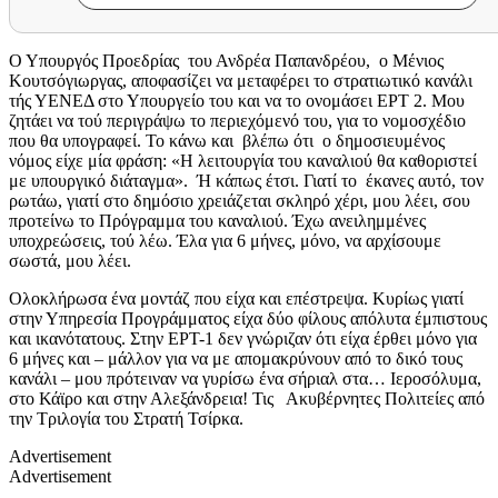
Ο Υπουργός Προεδρίας του Ανδρέα Παπανδρέου, ο Μένιος
Κουτσόγιωργας, αποφασίζει να μεταφέρει το στρατιωτικό κανάλι
τής ΥΕΝΕΔ στο Υπουργείο του και να το ονομάσει ΕΡΤ 2. Μου
ζητάει να τού περιγράψω το περιεχόμενό του, για το νομοσχέδιο
που θα υπογραφεί. Το κάνω και βλέπω ότι ο δημοσιευμένος
νόμος είχε μία φράση: «Η λειτουργία του καναλιού θα καθοριστεί
με υπουργικό διάταγμα». Ή κάπως έτσι. Γιατί το έκανες αυτό, τον
ρωτάω, γιατί στο δημόσιο χρειάζεται σκληρό χέρι, μου λέει, σου
προτείνω το Πρόγραμμα του καναλιού. Έχω ανειλημμένες
υποχρεώσεις, τού λέω. Έλα για 6 μήνες, μόνο, να αρχίσουμε
σωστά, μου λέει.
Ολοκλήρωσα ένα μοντάζ που είχα και επέστρεψα. Κυρίως γιατί
στην Υπηρεσία Προγράμματος είχα δύο φίλους απόλυτα έμπιστους
και ικανότατους. Στην ΕΡΤ-1 δεν γνώριζαν ότι είχα έρθει μόνο για
6 μήνες και – μάλλον για να με απομακρύνουν από το δικό τους
κανάλι – μου πρότειναν να γυρίσω ένα σήριαλ στα… Ιεροσόλυμα,
στο Κάϊρο και στην Αλεξάνδρεια! Τις Ακυβέρνητες Πολιτείες από
την Τριλογία του Στρατή Τσίρκα.
Advertisement
Advertisement