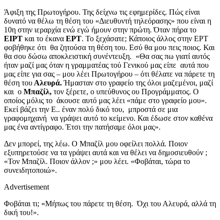
Άφιξη της Πρωτογήρου. Της δείχνω τις εφημερίδες. Πώς είναι
δυνατό να θέλω τη θέση του «Διευθυντή τηλεόρασης» που είναι η
10η στην ιεραρχία ενώ εγώ ήμουν στην πρώτη. Όταν πήρα το
ΕΙΡΤ
και το έκανα
ΕΡΤ
. Το ξεχάσατε; Κάποιος άλλος στην ΕΡΤ
φοβήθηκε
ότι θα ζητούσα τη θέση του. Εσύ θα μου πεις ποιος. Και
θα σου δώσω αποκλειστική συνέντευξη. «Θα σας πω γιατί αυτός
ήταν μαζί μας όταν η γραμματέας τού Γενικού μας είπε αυτά που
μας είπε για σας – μου λέει Πρωτογήρου – ότι θέλατε να πάρετε τη
θέση του
Αλευρά.
Ήμασταν στο γραφείο της όλοι μαζεμένοι, μαζί
και ο
Μπαζίλ,
τον ξέρετε, ο υπεύθυνος ου Προγράμματος. Ο
οποίος μόλις το άκουσε αυτό μας λέει «πάμε στο γραφείο μου».
Εκεί βάζει την Ε.. έναν πολύ δικό του, μπροστά σε μια
γραφομηχανή να γράψει αυτό το κείμενο. Και έδωσε στον καθένα
μας ένα αντίγραφο. Έτσι την πατήσαμε όλοι μας».
Δεν μπορεί, της λέω. Ο Μπαζίλ μου οφείλει πολλά. Ποιον
εξυπηρετούσε να τα γράψει αυτά και να θέλει να δημοσιευθούν ;
«Τον Μπαζίλ. Ποιον άλλον ;» μου λέει. «Φοβάται, τώρα το
συνειδητοποιώ».
Advertisement
Φοβάται τι; «Μήπως του πάρετε τη θέση. Όχι του Αλευρά, αλλά τη
δική του!».