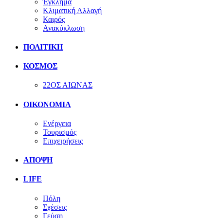
Έγκλημα
Κλιματική Αλλαγή
Καιρός
Ανακύκλωση
ΠΟΛΙΤΙΚΗ
ΚΟΣΜΟΣ
22ΟΣ ΑΙΩΝΑΣ
ΟΙΚΟΝΟΜΙΑ
Ενέργεια
Τουρισμός
Επιχειρήσεις
ΑΠΟΨΗ
LIFE
Πόλη
Σχέσεις
Γεύση