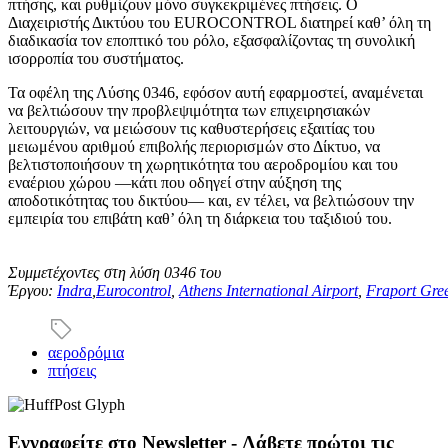
πτήσης, και ρυθμίζουν μόνο συγκεκριμένες πτήσεις. Ο
Διαχειριστής Δικτύου του EUROCONTROL διατηρεί καθ’ όλη τη
διαδικασία τον εποπτικό του ρόλο, εξασφαλίζοντας τη συνολική
ισορροπία του συστήματος.
Τα οφέλη της Λύσης 0346, εφόσον αυτή εφαρμοστεί, αναμένεται
να βελτιώσουν την προβλεψιμότητα των επιχειρησιακών
λειτουργιών, να μειώσουν τις καθυστερήσεις εξαιτίας του
μειωμένου αριθμού επιβολής περιορισμών στο Δίκτυο, να
βελτιστοποιήσουν τη χωρητικότητα του αεροδρομίου και του
εναέριου χώρου —κάτι που οδηγεί στην αύξηση της
αποδοτικότητας του δικτύου— και, εν τέλει, να βελτιώσουν την
εμπειρία του επιβάτη καθ’ όλη τη διάρκεια του ταξιδιού του.
Συμμετέχοντες στη λύση 0346 του
Έργου:
Indra
,
Eurocontrol
,
Athens International Airport
,
Fraport Gre
αεροδρόμια
πτήσεις
Εγγραφείτε στο Newsletter - Λάβετε πρώτοι τις