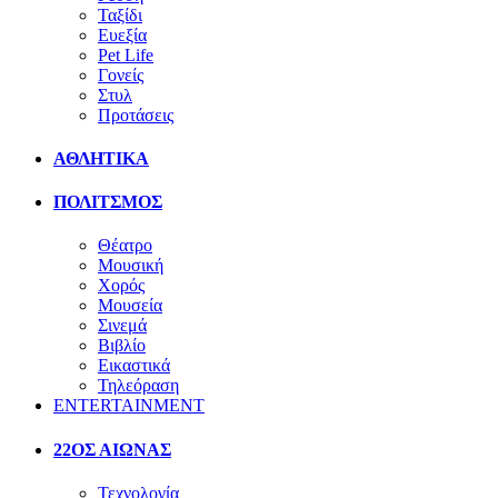
Ταξίδι
Ευεξία
Pet Life
Γονείς
Στυλ
Προτάσεις
ΑΘΛΗΤΙΚΑ
ΠΟΛΙΤΣΜΟΣ
Θέατρο
Μουσική
Χορός
Μουσεία
Σινεμά
Βιβλίο
Εικαστικά
Τηλεόραση
ENTERTAINMENT
22ΟΣ ΑΙΩΝΑΣ
Τεχνολογία