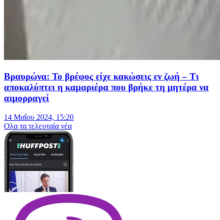
Βραυρώνα: Το βρέφος είχε κακώσεις εν ζωή – Τι
αποκαλύπτει η καμαριέρα που βρήκε τη μητέρα να
αιμορραγεί
14 Μαΐου 2024, 15:20
Oλα τα τελευταία νέα