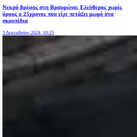
Νεκρό βρέφος στη Βραυρώνα: Ελεύθερος χωρίς
όρους ο 25χρονος που είχε πετάξει μωρό στα
σκουπίδια
3 Δεκεμβρίου 2024, 10:25