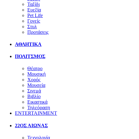
Ταξίδι
Ευεξία
Pet Life
Γονείς
Στυλ
Προτάσεις
ΑΘΛΗΤΙΚΑ
ΠΟΛΙΤΣΜΟΣ
Θέατρο
Μουσική
Χορός
Μουσεία
Σινεμά
Βιβλίο
Εικαστικά
Τηλεόραση
ENTERTAINMENT
22ΟΣ ΑΙΩΝΑΣ
Τεχνολογία