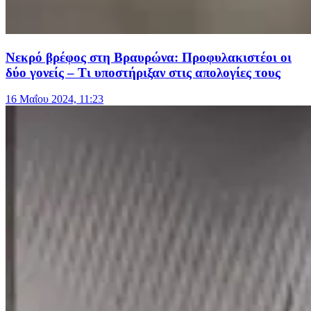
Νεκρό βρέφος στη Βραυρώνα: Προφυλακιστέοι οι
δύο γονείς – Τι υποστήριξαν στις απολογίες τους
16 Μαΐου 2024, 11:23