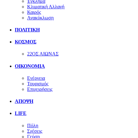
Έγκλημα
Κλιματική Αλλαγή
Καιρός
Ανακύκλωση
ΠΟΛΙΤΙΚΗ
ΚΟΣΜΟΣ
22ΟΣ ΑΙΩΝΑΣ
ΟΙΚΟΝΟΜΙΑ
Ενέργεια
Τουρισμός
Επιχειρήσεις
ΑΠΟΨΗ
LIFE
Πόλη
Σχέσεις
Γεύση