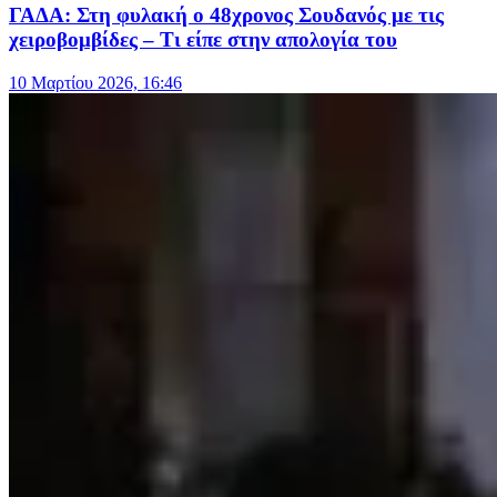
ΓΑΔΑ: Στη φυλακή ο 48χρονος Σουδανός με τις
χειροβομβίδες – Τι είπε στην απολογία του
10 Μαρτίου 2026, 16:46