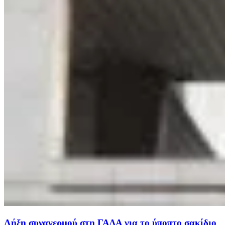
Λήξη συναγερμού στη ΓΑΔΑ για το ύποπτο σακίδιο