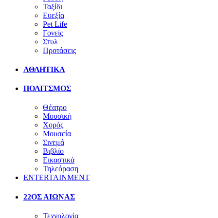
Ταξίδι
Ευεξία
Pet Life
Γονείς
Στυλ
Προτάσεις
ΑΘΛΗΤΙΚΑ
ΠΟΛΙΤΣΜΟΣ
Θέατρο
Μουσική
Χορός
Μουσεία
Σινεμά
Βιβλίο
Εικαστικά
Τηλεόραση
ENTERTAINMENT
22ΟΣ ΑΙΩΝΑΣ
Τεχνολογία