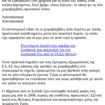
και να εξασφαλίσει έτσι χρήματα για τη δόση του, καθώς είναι
τοξικοεξαρτημένος. Εκεί βρήκε -όπως δήλωσε- το τάπερ με τις δύο
χειροβομβίδες αμυντικού τύπου.
Advertisement
Advertisement
Οι αστυνομικοί είδαν ότι οι χειροβομβίδες ήταν δεμένες με ταινία,
προσεκτικά τοποθετημένες μέσα στο πλαστικό δοχείο, το οποίο
είχε σφραγιστεί για να μην μπει σε αυτό νερό ή υγρασία.
Ελεγχόμενη έκρηξη στο σακίδιο του
Σουδανού που απειλούσε ότι είχε
εκρηκτικά έξω από τη ΓΑΔΑ (βίντεο)
Αυτό πρακτικά σημαίνει για τους έμπειρους αξιωματικούς της
ΕΛ.ΑΣ πως κάποιος είχε φυλάξει τις χειροβομβίδες στο
συγκεκριμένο σημείο, προκειμένου να μην βρεθούν στην κατοχή
του σε μία ενδεχόμενη έρευνα. Τώρα οι αστυνομικοί θα
προσπαθήσουν να εντοπίσουν πότε και ποιος αποθήκευσε με αυτόν
τον τρόπο το πολεμικό υλικό.
Ο 48χρονος από το Σουδάν έχει συλληφθεί δεκαέξι φορές στη
χώρα μας από το 2008, κυρίως για υποθέσεις ναρκωτικών. Εξέτισε
ποινή στις Φυλακές Κορυδαλλού και αποφυλακίστηκε μόλις την
περασμένη Τρίτη.