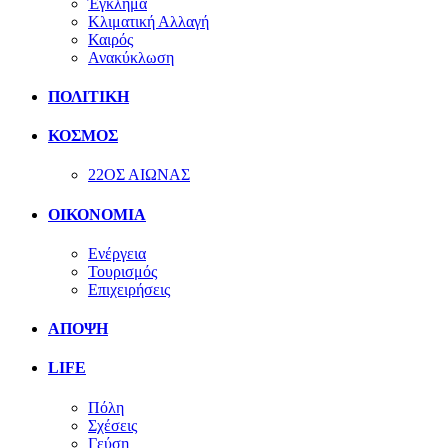
Έγκλημα
Κλιματική Αλλαγή
Καιρός
Ανακύκλωση
ΠΟΛΙΤΙΚΗ
ΚΟΣΜΟΣ
22ΟΣ ΑΙΩΝΑΣ
ΟΙΚΟΝΟΜΙΑ
Ενέργεια
Τουρισμός
Επιχειρήσεις
ΑΠΟΨΗ
LIFE
Πόλη
Σχέσεις
Γεύση