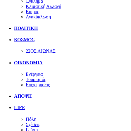
Έγκλημα
Κλιματική Αλλαγή
Καιρός
Ανακύκλωση
ΠΟΛΙΤΙΚΗ
ΚΟΣΜΟΣ
22ΟΣ ΑΙΩΝΑΣ
ΟΙΚΟΝΟΜΙΑ
Ενέργεια
Τουρισμός
Επιχειρήσεις
ΑΠΟΨΗ
LIFE
Πόλη
Σχέσεις
Γεύση