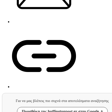
Για να μας βλέπεις πιο συχνά στα αποτελέσματα αναζήτησης
Προσθήκη της huffingtonpost.gr στην Google