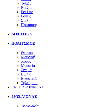
Ταξίδι
Ευεξία
Pet Life
Γονείς
Στυλ
Προτάσεις
ΑΘΛΗΤΙΚΑ
ΠΟΛΙΤΣΜΟΣ
Θέατρο
Μουσική
Χορός
Μουσεία
Σινεμά
Βιβλίο
Εικαστικά
Τηλεόραση
ENTERTAINMENT
22ΟΣ ΑΙΩΝΑΣ
Τεχνολογία