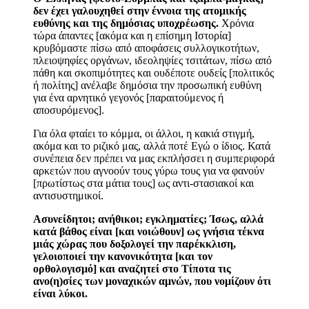
δεν έχει γαλουχηθεί στην έννοια της
ατομικής
ευθύνης και της δημόσιας υποχρέωσης
.
Χρόνια
τώρα άπαντες [ακόμα και η επίσημη Ιστορία]
κρυβόμαστε πίσω από αποφάσεις συλλογικοτήτων,
πλειοψηφίες οργάνων, ιδεοληψίες τσιτάτων, πίσω από
πάθη και σκοπιμότητες και ουδέποτε ουδείς [πολιτικός
ή πολίτης] ανέλαβε δημόσια την προσωπική ευθύνη
για ένα αρνητικό γεγονός [παραιτούμενος ή
αποσυρόμενος].
Για όλα φταίει το κόμμα, οι άλλοι, η κακιά στιγμή,
ακόμα και το ριζικό μας, αλλά ποτέ
Εγώ ο ίδιος
. Κατά
συνέπεια δεν πρέπει να μας εκπλήσσει η συμπεριφορά
αρκετών που αγνοούν τους γύρω τους για να φανούν
[πρωτίστως στα μάτια τους] ως αντι-στασιακοί και
αντισυστημικοί.
Ασυνείδητοι; ανήθικοι; εγκληματίες; Ίσως, αλλά
κατά βάθος είναι [και νοιώθουν]
ως γνήσια τέκνα
μιάς χώρας που δοξολογεί την παρέκκλιση,
γελοιοποιεί την κανονικότητα [και τον
ορθολογισμό] και αναζητεί στο Τίποτα τις
ανο(η)σίες των μοναχικών αμνών, που νομίζουν ότι
είναι λύκοι.