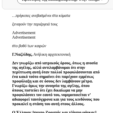
…πρίγκιπες ανεβασμένοι στα κύματα
ξεναγούν την περιέργειά τους
Advertisement
Advertisement
στο βυθό των καιρών
Γ.Ναζλίδης
,
Ανήλικη αρχιτεκτονική
Δεν γνωρίζω από ιατρικούς όρους, όπως η
ανοσία
της
αγέλης
, αλλά αντιλαμβάνομαι ότι στην
περίπτωση αυτή όταν πολλοί προφυλάσσονται από
ένα κακό τούτο σημαίνει ότι παρέχουν εμμέσως
προφύλαξη και σε όσους δεν λαμβάνουν μέτρα.
Γνωρίζω όμως την
ανοησία της αγέλης
, όπου
όποιος πιστεύει ότι έχει δικαίωμα να μην
προφυλάσσει τον εαυτό του, νομιμοποιείται ν’
αδιαφορεί ταυτόγχρονα και για τους κινδύνους που
προκαλεί η στάση του αυτή στους άλλους.
Ο Έλληνας [
ψευτο-Ζορμπάς και τζάμπα-μάγκας
]